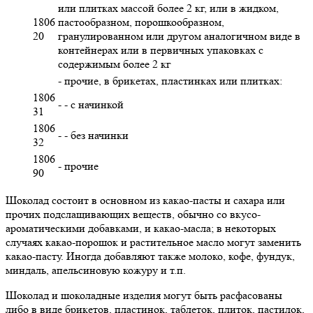
или плитках массой более 2 кг, или в жидком,
1806
пастообразном, порошкообразном,
20
гранулированном или другом аналогичном виде в
контейнерах или в первичных упаковках с
содержимым более 2 кг
- прочие, в брикетах, пластинках или плитках:
1806
- - с начинкой
31
1806
- - без начинки
32
1806
- прочие
90
Шоколад состоит в основном из какао-пасты и сахара или
прочих подслащивающих веществ, обычно со вкусо-
ароматическими добавками, и какао-масла; в некоторых
случаях какао-порошок и растительное масло могут заменить
какао-пасту. Иногда добавляют также молоко, кофе, фундук,
миндаль, апельсиновую кожуру и т.п.
Шоколад и шоколадные изделия могут быть расфасованы
либо в виде брикетов, пластинок, таблеток, плиток, пастилок,