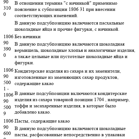
90
В отношении термина "с начинкой" применимо
310
пояснение к субпозиции 1806 31 при внесении
0
соответствующих изменений.
В данную подсубпозицию включаются пасхальные
шоколадные яйца и прочие фигурки, с начинкой.
1806
Без начинки
90
В данную подсубпозицию включаются шоколадная
390
вермишель, шоколадные хлопья и аналогичные изделия,
0
а также цельные или пустотелые шоколадные яйца и
фигурки.
1806
Кондитерские изделия из сахара и их заменители,
90
изготовленные из заменяющих сахар продуктов,
500
содержащие какао
1 -
В данные подсубпозиции включаются кондитерские
1806
изделия из сахара товарной позиции 1704 , например,
90
тоффи и засахаренные изделия, в которые было
500
добавлено какао.
9
1806
Пасты, содержащие какао
90
В данную подсубпозицию включаются шоколадные
600
пасты, расфасованные непосредственно в упаковки