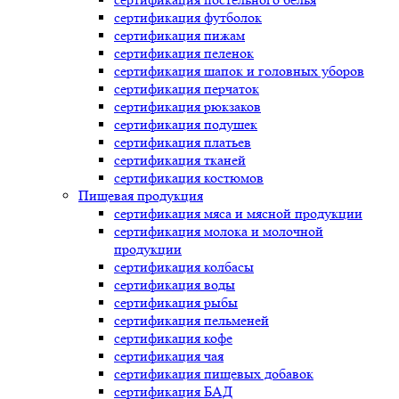
сертификация
футболок
сертификация
пижам
сертификация
пеленок
сертификация
шапок и головных уборов
сертификация
перчаток
сертификация
рюкзаков
сертификация
подушек
сертификация
платьев
сертификация
тканей
сертификация
костюмов
Пищевая продукция
сертификация
мяса и мясной продукции
сертификация
молока и молочной
продукции
сертификация
колбасы
сертификация
воды
сертификация
рыбы
сертификация
пельменей
сертификация
кофе
сертификация
чая
сертификация
пищевых добавок
сертификация
БАД