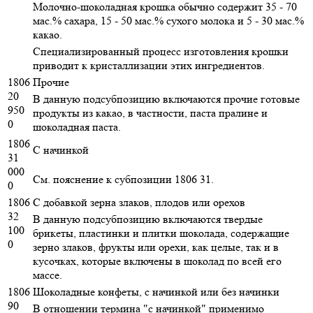
Молочно-шоколадная крошка обычно содержит 35 - 70
мас.% сахара, 15 - 50 мас.% сухого молока и 5 - 30 мас.%
какао.
Специализированный процесс изготовления крошки
приводит к кристаллизации этих ингредиентов.
1806
Прочие
20
В данную подсубпозицию включаются прочие готовые
950
продукты из какао, в частности, паста пралине и
0
шоколадная паста.
1806
С начинкой
31
000
См. пояснение к субпозиции 1806 31.
0
1806
С добавкой зерна злаков, плодов или орехов
32
В данную подсубпозицию включаются твердые
100
брикеты, пластинки и плитки шоколада, содержащие
0
зерно злаков, фрукты или орехи, как целые, так и в
кусочках, которые включены в шоколад по всей его
массе.
1806
Шоколадные конфеты, с начинкой или без начинки
90
В отношении термина "с начинкой" применимо