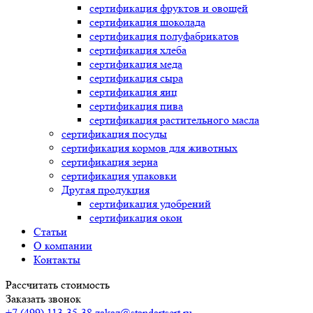
сертификация
фруктов и овощей
сертификация
шоколада
сертификация
полуфабрикатов
сертификация
хлеба
сертификация
меда
сертификация
сыра
сертификация
яиц
сертификация
пива
сертификация
растительного масла
сертификация
посуды
сертификация
кормов для животных
сертификация
зерна
сертификация
упаковки
Другая продукция
сертификация
удобрений
сертификация
окон
Статьи
О компании
Контакты
Рассчитать стоимость
Заказать звонок
+7 (499) 113-35-38
zakaz@standartsert.ru