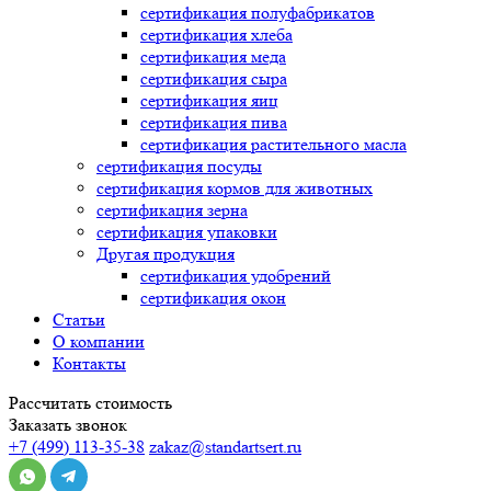
сертификация
полуфабрикатов
сертификация
хлеба
сертификация
меда
сертификация
сыра
сертификация
яиц
сертификация
пива
сертификация
растительного масла
сертификация
посуды
сертификация
кормов для животных
сертификация
зерна
сертификация
упаковки
Другая продукция
сертификация
удобрений
сертификация
окон
Статьи
О компании
Контакты
Рассчитать стоимость
Заказать звонок
+7 (499) 113-35-38
zakaz@standartsert.ru