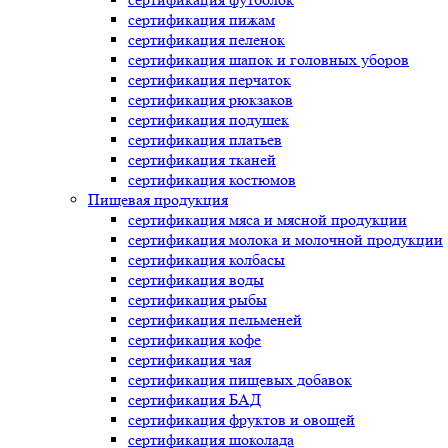
сертификация
пижам
сертификация
пеленок
сертификация
шапок и головных уборов
сертификация
перчаток
сертификация
рюкзаков
сертификация
подушек
сертификация
платьев
сертификация
тканей
сертификация
костюмов
Пищевая продукция
сертификация
мяса и мясной продукции
сертификация
молока и молочной продукции
сертификация
колбасы
сертификация
воды
сертификация
рыбы
сертификация
пельменей
сертификация
кофе
сертификация
чая
сертификация
пищевых добавок
сертификация
БАД
сертификация
фруктов и овощей
сертификация
шоколада