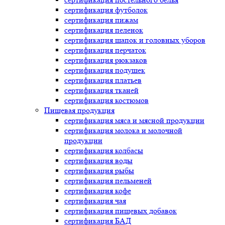
сертификация
футболок
сертификация
пижам
сертификация
пеленок
сертификация
шапок и головных уборов
сертификация
перчаток
сертификация
рюкзаков
сертификация
подушек
сертификация
платьев
сертификация
тканей
сертификация
костюмов
Пищевая продукция
сертификация
мяса и мясной продукции
сертификация
молока и молочной
продукции
сертификация
колбасы
сертификация
воды
сертификация
рыбы
сертификация
пельменей
сертификация
кофе
сертификация
чая
сертификация
пищевых добавок
сертификация
БАД