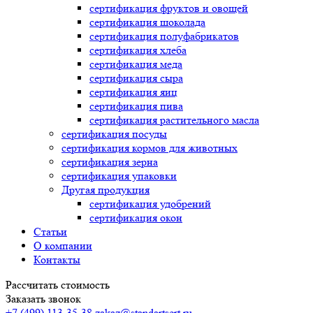
сертификация
фруктов и овощей
сертификация
шоколада
сертификация
полуфабрикатов
сертификация
хлеба
сертификация
меда
сертификация
сыра
сертификация
яиц
сертификация
пива
сертификация
растительного масла
сертификация
посуды
сертификация
кормов для животных
сертификация
зерна
сертификация
упаковки
Другая продукция
сертификация
удобрений
сертификация
окон
Статьи
О компании
Контакты
Рассчитать стоимость
Заказать звонок
+7 (499) 113-35-38
zakaz@standartsert.ru