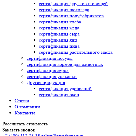
сертификация
фруктов и овощей
сертификация
шоколада
сертификация
полуфабрикатов
сертификация
хлеба
сертификация
меда
сертификация
сыра
сертификация
яиц
сертификация
пива
сертификация
растительного масла
сертификация
посуды
сертификация
кормов для животных
сертификация
зерна
сертификация
упаковки
Другая продукция
сертификация
удобрений
сертификация
окон
Статьи
О компании
Контакты
Рассчитать стоимость
Заказать звонок
+7 (499) 113-35-38
zakaz@standartsert.ru