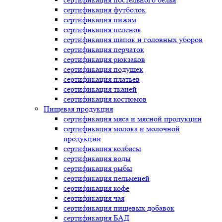
сертификация
футболок
сертификация
пижам
сертификация
пеленок
сертификация
шапок и головных уборов
сертификация
перчаток
сертификация
рюкзаков
сертификация
подушек
сертификация
платьев
сертификация
тканей
сертификация
костюмов
Пищевая продукция
сертификация
мяса и мясной продукции
сертификация
молока и молочной
продукции
сертификация
колбасы
сертификация
воды
сертификация
рыбы
сертификация
пельменей
сертификация
кофе
сертификация
чая
сертификация
пищевых добавок
сертификация
БАД