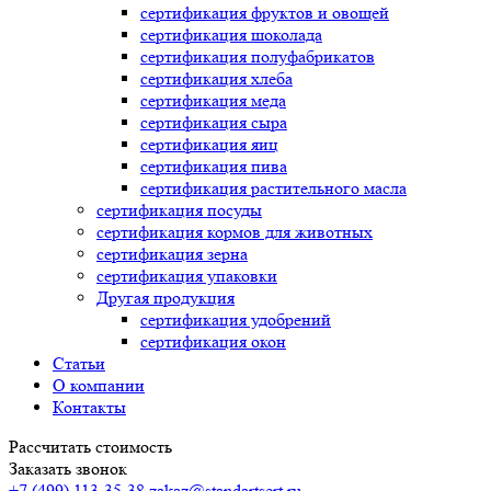
сертификация
фруктов и овощей
сертификация
шоколада
сертификация
полуфабрикатов
сертификация
хлеба
сертификация
меда
сертификация
сыра
сертификация
яиц
сертификация
пива
сертификация
растительного масла
сертификация
посуды
сертификация
кормов для животных
сертификация
зерна
сертификация
упаковки
Другая продукция
сертификация
удобрений
сертификация
окон
Статьи
О компании
Контакты
Рассчитать стоимость
Заказать звонок
+7 (499) 113-35-38
zakaz@standartsert.ru