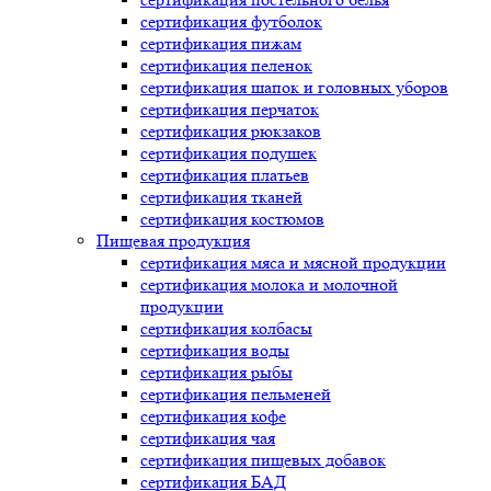
сертификация
футболок
сертификация
пижам
сертификация
пеленок
сертификация
шапок и головных уборов
сертификация
перчаток
сертификация
рюкзаков
сертификация
подушек
сертификация
платьев
сертификация
тканей
сертификация
костюмов
Пищевая продукция
сертификация
мяса и мясной продукции
сертификация
молока и молочной
продукции
сертификация
колбасы
сертификация
воды
сертификация
рыбы
сертификация
пельменей
сертификация
кофе
сертификация
чая
сертификация
пищевых добавок
сертификация
БАД