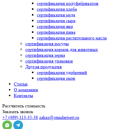
сертификация
полуфабрикатов
сертификация
хлеба
сертификация
меда
сертификация
сыра
сертификация
яиц
сертификация
пива
сертификация
растительного масла
сертификация
посуды
сертификация
кормов для животных
сертификация
зерна
сертификация
упаковки
Другая продукция
сертификация
удобрений
сертификация
окон
Статьи
О компании
Контакты
Рассчитать стоимость
Заказать звонок
+7 (499) 113-35-38
zakaz@standartsert.ru