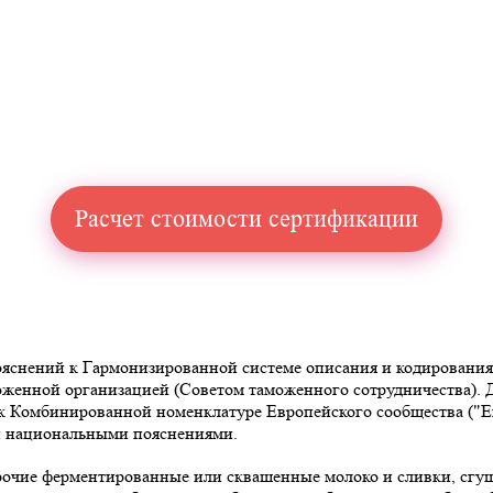
Расчет стоимости сертификации
снений к Гармонизированной системе описания и кодирования то
аможенной организацией (Советом таможенного сотрудничества)
омбинированной номенклатуре Европейского сообщества ("Explan
 и национальными пояснениями.
прочие ферментированные или сквашенные молоко и сливки, сгу