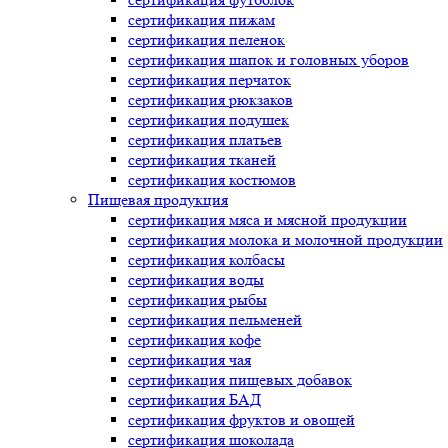
сертификация
пижам
сертификация
пеленок
сертификация
шапок и головных уборов
сертификация
перчаток
сертификация
рюкзаков
сертификация
подушек
сертификация
платьев
сертификация
тканей
сертификация
костюмов
Пищевая продукция
сертификация
мяса и мясной продукции
сертификация
молока и молочной продукции
сертификация
колбасы
сертификация
воды
сертификация
рыбы
сертификация
пельменей
сертификация
кофе
сертификация
чая
сертификация
пищевых добавок
сертификация
БАД
сертификация
фруктов и овощей
сертификация
шоколада