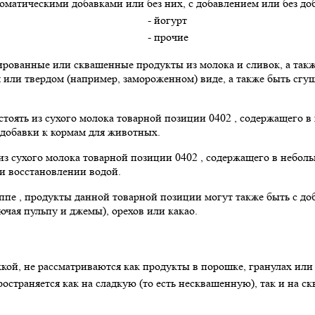
матическими добавками или без них, с добавлением или без доб
- йогурт
- прочие
рованные или сквашенные продукты из молока и сливок, а такж
 или твердом (например, замороженном) виде, а также быть сг
оять из сухого молока товарной позиции 0402 , содержащего в
 добавки к кормам для животных.
з сухого молока товарной позиции 0402 , содержащего в неболь
и восстановлении водой.
пе , продукты данной товарной позиции могут также быть с до
чая пульпу и джемы), орехов или какао.
кой, не рассматриваются как продукты в порошке, гранулах или 
остраняется как на сладкую (то есть несквашенную), так и на с