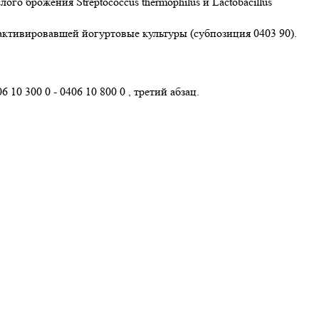
 брожения Streptococcus thermophilus и Lactobacillus
активировавшей йогуртовые культуры (субпозиция 0403 90).
0 300 0 - 0406 10 800 0 , третий абзац.