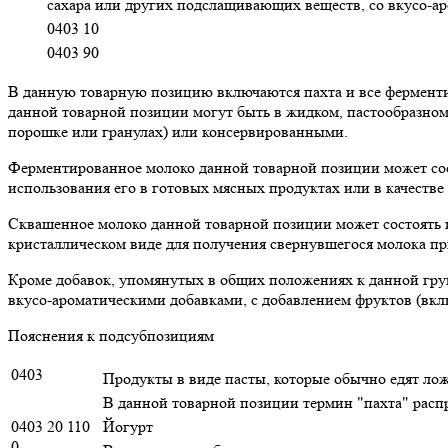
сахара или других подслащивающих веществ, со вкусо-аро
0403 10
0403 90
В данную товарную позицию включаются пахта и все ферменти
данной товарной позиции могут быть в жидком, пастообразном
порошке или гранулах) или консервированными.
Ферментированное молоко данной товарной позиции может сост
использования его в готовых мясных продуктах или в качестве
Сквашенное молоко данной товарной позиции может состоять и
кристаллическом виде для получения свернувшегося молока пр
Кроме добавок, упомянутых в общих положениях к данной груп
вкусо-ароматическими добавками, с добавлением фруктов (вклю
Пояснения к подсубпозициям
0403
Продукты в виде пасты, которые обычно едят лож
В данной товарной позиции термин "пахта" распр
0403 20 110
Йогурт
0 -