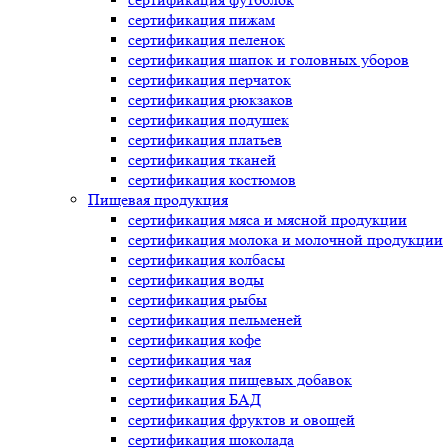
сертификация
пижам
сертификация
пеленок
сертификация
шапок и головных уборов
сертификация
перчаток
сертификация
рюкзаков
сертификация
подушек
сертификация
платьев
сертификация
тканей
сертификация
костюмов
Пищевая продукция
сертификация
мяса и мясной продукции
сертификация
молока и молочной продукции
сертификация
колбасы
сертификация
воды
сертификация
рыбы
сертификация
пельменей
сертификация
кофе
сертификация
чая
сертификация
пищевых добавок
сертификация
БАД
сертификация
фруктов и овощей
сертификация
шоколада