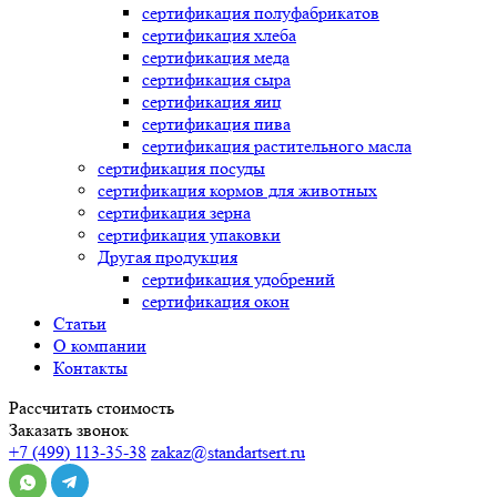
сертификация
полуфабрикатов
сертификация
хлеба
сертификация
меда
сертификация
сыра
сертификация
яиц
сертификация
пива
сертификация
растительного масла
сертификация
посуды
сертификация
кормов для животных
сертификация
зерна
сертификация
упаковки
Другая продукция
сертификация
удобрений
сертификация
окон
Статьи
О компании
Контакты
Рассчитать стоимость
Заказать звонок
+7 (499) 113-35-38
zakaz@standartsert.ru