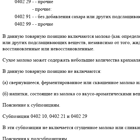
0402 29
- - прочие
- прочие:
0402 91
- - без добавления сахара или других подслащив
0402 99
- - прочие
В данную товарную позицию включаются молоко (как определен
или других подслащивающих веществ, независимо от того, жид
восстановленные или невосстановленные.
Сухое молоко может содержать небольшие количества крахмала 
В данную товарную позицию не включаются:
(а) свернувшееся, ферментированное или сквашенное молоко ил
(б) напитки, состоящие из молока со вкусо-ароматическими вещ
Пояснение к субпозициям.
Субпозиции 0402 10, 0402 21 и 0402 29
В эти субпозиции не включается сгущенное молоко или сливки 
Пояснения к подсубпозициям