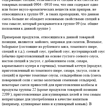
товарных позиций 0904 - 0910 тем, что они содержат одно
или более вкусо-ароматических веществ или приправ, не
относящихся к группе 09 , в таких пропорциях, что данная
смесь больше не обладает основными свойствами специй в
том смысле, который раскрывается в группе 09 (см. общие
положения к данной группе ).
Примерами продуктов, относящихся к данной товарной
позиции, являются: майонез, заправки для салатов, Bearnaise,
bolognaise (состоящие из рубленого мяса, томатного пюре,
специй и т.д.), соевый соус, грибной соус, вустерширский соус
(обычно приготовленный на основе густого соевого соуса,
настоя специй в уксусе, с добавлением соли, сахара,
карамельного кулера и горчицы), томатный кетчуп (продукт,
приготовленный из томатного пюре, сахара, уксуса, соли и
специй) и прочие томатные соусы, сельдерейная соль (смесь
поваренной соли с мелко молотыми семенами сельдерея),
некоторые смеси пряностей для приготовления колбасы и
продукты группы 22 (кроме продуктов товарной позиции
2209 ), приготовленные для кулинарных целей и тем самым
непригодные для употребления в качестве напитков
(например, кулинарные вина и кулинарный коньяк). В