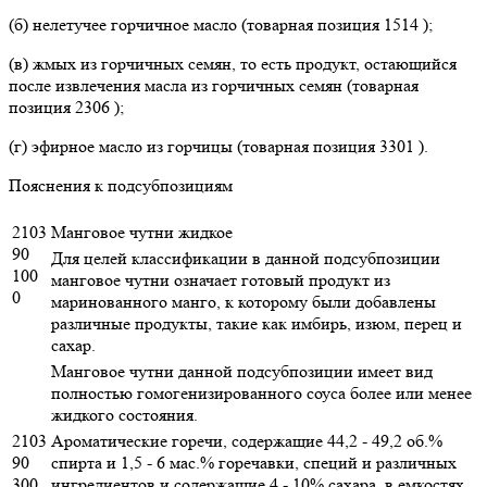
(б) нелетучее горчичное масло (товарная позиция 1514 );
(в) жмых из горчичных семян, то есть продукт, остающийся
после извлечения масла из горчичных семян (товарная
позиция 2306 );
(г) эфирное масло из горчицы (товарная позиция 3301 ).
Пояснения к подсубпозициям
2103
Манговое чутни жидкое
90
Для целей классификации в данной подсубпозиции
100
манговое чутни означает готовый продукт из
0
маринованного манго, к которому были добавлены
различные продукты, такие как имбирь, изюм, перец и
сахар.
Манговое чутни данной подсубпозиции имеет вид
полностью гомогенизированного соуса более или менее
жидкого состояния.
2103
Ароматические горечи, содержащие 44,2 - 49,2 об.%
90
спирта и 1,5 - 6 мас.% горечавки, специй и различных
300
ингредиентов и содержащие 4 - 10% сахара, в емкостях