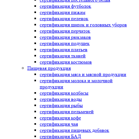
сертификация
футболок
сертификация
пижам
сертификация
пеленок
сертификация
шапок и головных уборов
сертификация
перчаток
сертификация
рюкзаков
сертификация
подушек
сертификация
платьев
сертификация
тканей
сертификация
костюмов
Пищевая продукция
сертификация
мяса и мясной продукции
сертификация
молока и молочной
продукции
сертификация
колбасы
сертификация
воды
сертификация
рыбы
сертификация
пельменей
сертификация
кофе
сертификация
чая
сертификация
пищевых добавок
сертификация
БАД