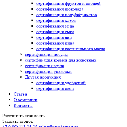
сертификация
фруктов и овощей
сертификация
шоколада
сертификация
полуфабрикатов
сертификация
хлеба
сертификация
меда
сертификация
сыра
сертификация
яиц
сертификация
пива
сертификация
растительного масла
сертификация
посуды
сертификация
кормов для животных
сертификация
зерна
сертификация
упаковки
Другая продукция
сертификация
удобрений
сертификация
окон
Статьи
О компании
Контакты
Рассчитать стоимость
Заказать звонок
+7 (499) 113-35-38
zakaz@standartsert.ru