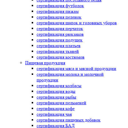
сертификация
футболок
сертификация
пижам
сертификация
пеленок
сертификация
шапок и головных уборов
сертификация
перчаток
сертификация
рюкзаков
сертификация
подушек
сертификация
платьев
сертификация
тканей
сертификация
костюмов
Пищевая продукция
сертификация
мяса и мясной продукции
сертификация
молока и молочной
продукции
сертификация
колбасы
сертификация
воды
сертификация
рыбы
сертификация
пельменей
сертификация
кофе
сертификация
чая
сертификация
пищевых добавок
сертификация
БАД