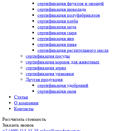
сертификация
фруктов и овощей
сертификация
шоколада
сертификация
полуфабрикатов
сертификация
хлеба
сертификация
меда
сертификация
сыра
сертификация
яиц
сертификация
пива
сертификация
растительного масла
сертификация
посуды
сертификация
кормов для животных
сертификация
зерна
сертификация
упаковки
Другая продукция
сертификация
удобрений
сертификация
окон
Статьи
О компании
Контакты
Рассчитать стоимость
Заказать звонок
+7 (499) 113-35-38
zakaz@standartsert.ru