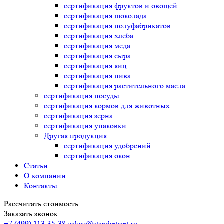
сертификация
фруктов и овощей
сертификация
шоколада
сертификация
полуфабрикатов
сертификация
хлеба
сертификация
меда
сертификация
сыра
сертификация
яиц
сертификация
пива
сертификация
растительного масла
сертификация
посуды
сертификация
кормов для животных
сертификация
зерна
сертификация
упаковки
Другая продукция
сертификация
удобрений
сертификация
окон
Статьи
О компании
Контакты
Рассчитать стоимость
Заказать звонок
+7 (499) 113-35-38
zakaz@standartsert.ru