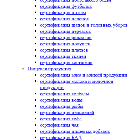
сертификация
футболок
сертификация
пижам
сертификация
пеленок
сертификация
шапок и головных уборов
сертификация
перчаток
сертификация
рюкзаков
сертификация
подушек
сертификация
платьев
сертификация
тканей
сертификация
костюмов
Пищевая продукция
сертификация
мяса и мясной продукции
сертификация
молока и молочной
продукции
сертификация
колбасы
сертификация
воды
сертификация
рыбы
сертификация
пельменей
сертификация
кофе
сертификация
чая
сертификация
пищевых добавок
сертификация
БАД