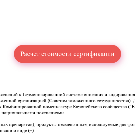
Расчет стоимости сертификации
снений к Гармонизированной системе описания и кодирования то
аможенной организацией (Советом таможенного сотрудничества)
омбинированной номенклатуре Европейского сообщества ("Explan
 и национальными пояснениями.
чных препаратов); продукты несмешанные, используемые для фо
ованию виде (+):