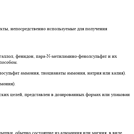
кты, непосредственно используемые для получения
галлол, фенидон, пара-N-метиламино-фенолсульфат и их
пособом.
иосульфат аммония, тиоцианаты аммония, натрия или калия).
ммония).
еских целей, представлен в дозированных формах или упакован
пышки, обычно состоящие из алюминия или магния, в виде