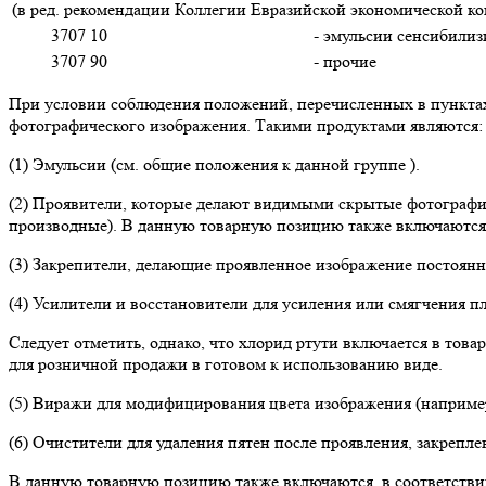
(в ред. рекомендации Коллегии Евразийской экономической ком
3707 10
- эмульсии сенсибили
3707 90
- прочие
При условии соблюдения положений, перечисленных в пунктах
фотографического изображения. Такими продуктами являются:
(1) Эмульсии (см. общие положения к данной группе ).
(2) Проявители, которые делают видимыми скрытые фотографи
производные). В данную товарную позицию также включаются 
(3) Закрепители, делающие проявленное изображение постоянн
(4) Усилители и восстановители для усиления или смягчения п
Следует отметить, однако, что хлорид ртути включается в тов
для розничной продажи в готовом к использованию виде.
(5) Виражи для модифицирования цвета изображения (например
(6) Очистители для удаления пятен после проявления, закрепле
В данную товарную позицию также включаются, в соответствии