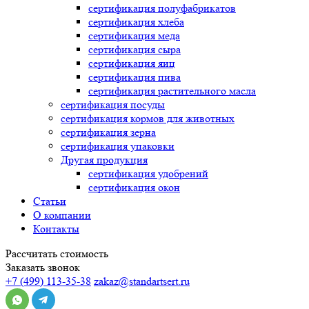
сертификация
полуфабрикатов
сертификация
хлеба
сертификация
меда
сертификация
сыра
сертификация
яиц
сертификация
пива
сертификация
растительного масла
сертификация
посуды
сертификация
кормов для животных
сертификация
зерна
сертификация
упаковки
Другая продукция
сертификация
удобрений
сертификация
окон
Статьи
О компании
Контакты
Рассчитать стоимость
Заказать звонок
+7 (499) 113-35-38
zakaz@standartsert.ru