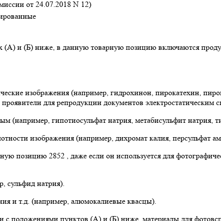
иссии от 24.07.2018 N 12)
зированные
 (А) и (Б) ниже, в данную товарную позицию включаются проду
ческие изображения (например, гидрохинон, пирокатехин, пиро
проявители для репродукции документов электростатическим с
ым (например, гипотиосульфат натрия, метабисульфит натрия, т
лотности изображения (например, дихромат калия, персульфат а
арную позицию 2852 , даже если он используется для фотографич
, сульфид натрия).
ния и т.д. (например, алюмокалиевые квасцы).
 с положениями пунктов (А) и (Б) ниже, материалы для фотовс