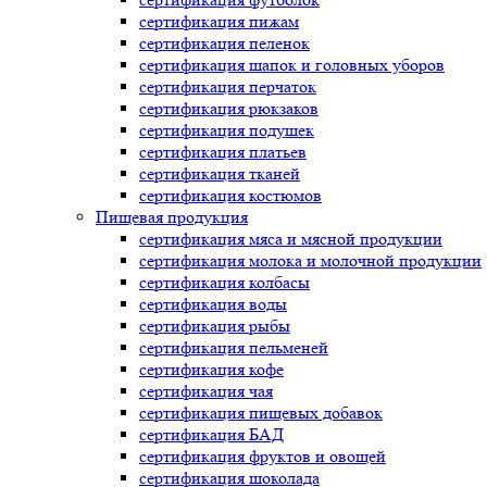
сертификация
пижам
сертификация
пеленок
сертификация
шапок и головных уборов
сертификация
перчаток
сертификация
рюкзаков
сертификация
подушек
сертификация
платьев
сертификация
тканей
сертификация
костюмов
Пищевая продукция
сертификация
мяса и мясной продукции
сертификация
молока и молочной продукции
сертификация
колбасы
сертификация
воды
сертификация
рыбы
сертификация
пельменей
сертификация
кофе
сертификация
чая
сертификация
пищевых добавок
сертификация
БАД
сертификация
фруктов и овощей
сертификация
шоколада