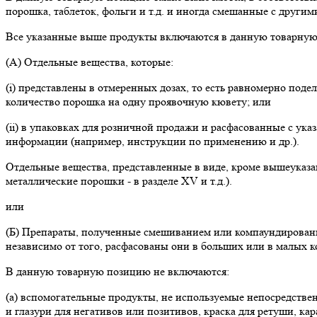
порошка, таблеток, фольги и т.д. и иногда смешанные с други
Все указанные выше продукты включаются в данную товарную 
(А) Отдельные вещества, которые:
(i) представлены в отмеренных дозах, то есть равномерно под
количество порошка на одну проявочную кювету; или
(ii) в упаковках для розничной продажи и расфасованные с ука
информации (например, инструкции по применению и др.).
Отдельные вещества, представленные в виде, кроме вышеуказан
металлические порошки - в разделе XV и т.д.).
или
(Б) Препараты, полученные смешиванием или компаундировани
независимо от того, расфасованы они в больших или в малых 
В данную товарную позицию не включаются:
(а) вспомогательные продукты, не используемые непосредстве
и глазури для негативов или позитивов, краска для ретуши, кара