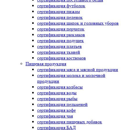
сертификация
футболок
сертификация
пижам
сертификация
пеленок
сертификация
шапок и головных уборов
сертификация
перчаток
сертификация
рюкзаков
сертификация
подушек
сертификация
платьев
сертификация
тканей
сертификация
костюмов
Пищевая продукция
сертификация
мяса и мясной продукции
сертификация
молока и молочной
продукции
сертификация
колбасы
сертификация
воды
сертификация
рыбы
сертификация
пельменей
сертификация
кофе
сертификация
чая
сертификация
пищевых добавок
сертификация
БАД