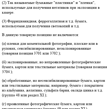
(2) Так называемые бумажные "пластинки" и "пленки",
используемые для получения негативов при экспозиции в
камере.
(3) Феррицианидная, феррогаллатная и т.д. бумага,
используемая для получения светокопий и т.д.
В данную товарную позицию не включаются:
(а) пленки для моментальной фотографии, плоские или в
рулонах, сенсибилизированные, неэкспонированные
(товарная позиция 3701 или 3702 );
(б) экспонированные, но непроявленные фотографические
бумага, картон или текстильные материалы (товарная позиция
3704 );
(в) обработанные, но несенсибилизированные бумага, картон
или текстильные материалы, например, бумага с покрытием
из альбумина, желатина, сульфата бария, оксида цинка и т.д.
(группа 48 или раздел XI );
(г) проявленные фотографические бумага, картон или
текстильные материалы (группа 49 или раздел XI ).