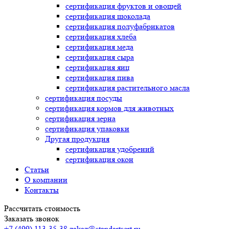
сертификация
фруктов и овощей
сертификация
шоколада
сертификация
полуфабрикатов
сертификация
хлеба
сертификация
меда
сертификация
сыра
сертификация
яиц
сертификация
пива
сертификация
растительного масла
сертификация
посуды
сертификация
кормов для животных
сертификация
зерна
сертификация
упаковки
Другая продукция
сертификация
удобрений
сертификация
окон
Статьи
О компании
Контакты
Рассчитать стоимость
Заказать звонок
+7 (499) 113-35-38
zakaz@standartsert.ru