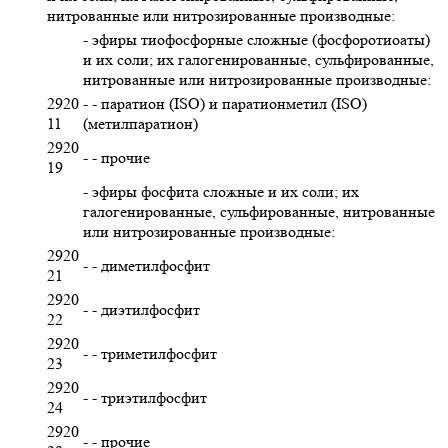
нитрованные или нитрозированные производные:
- эфиры тиофосфорные сложные (фосфоротиоаты)
и их соли; их галогенированные, сульфированные,
нитрованные или нитрозированные производные:
2920
- - паратион (ISO) и паратионметил (ISO)
11
(метилпаратион)
2920
- - прочие
19
- эфиры фосфита сложные и их соли; их
галогенированные, сульфированные, нитрованные
или нитрозированные производные:
2920
- - диметилфосфит
21
2920
- - диэтилфосфит
22
2920
- - триметилфосфит
23
2920
- - триэтилфосфит
24
2920
- - прочие