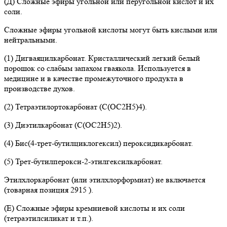
(Д) Сложные эфиры угольной или перугольной кислот и их
соли.
Сложные эфиры угольной кислоты могут быть кислыми или
нейтральными.
(1) Дигваяцилкарбонат. Кристаллический легкий белый
порошок со слабым запахом гваякола. Используется в
медицине и в качестве промежуточного продукта в
производстве духов.
(2) Тетраэтилортокарбонат (C(OC2H5)4).
(3) Диэтилкарбонат (C(OC2H5)2).
(4) Бис(4-трет-бутилциклогексил) пероксидикарбонат.
(5) Трет-бутилперокси-2-этилгексилкарбонат.
Этилхлоркарбонат (или этилхлорформиат) не включается
(товарная позиция 2915 ).
(Е) Сложные эфиры кремниевой кислоты и их соли
(тетраэтилсиликат и т.п.).