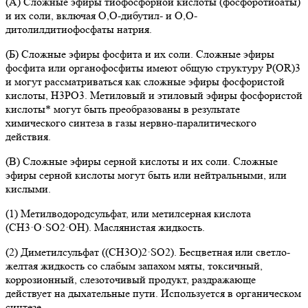
(А) Сложные эфиры тиофосфорной кислоты (фосфоротиоаты)
и их соли, включая О,О-дибутил- и О,О-
дитолилдитиофосфаты натрия.
(Б) Сложные эфиры фосфита и их соли. Сложные эфиры
фосфита или органофосфиты имеют общую структуру P(OR)3
и могут рассматриваться как сложные эфиры фосфористой
кислоты, H3PO3. Метиловый и этиловый эфиры фосфористой
кислоты* могут быть преобразованы в результате
химического синтеза в газы нервно-паралитического
действия.
(В) Сложные эфиры серной кислоты и их соли. Сложные
эфиры серной кислоты могут быть или нейтральными, или
кислыми.
(1) Метилводородсульфат, или метилсерная кислота
(CH3·O·SO2·OH). Маслянистая жидкость.
(2) Диметилсульфат ((CH3O)2·SO2). Бесцветная или светло-
желтая жидкость со слабым запахом мяты, токсичный,
коррозионный, слезоточивый продукт, раздражающе
действует на дыхательные пути. Используется в органическом
синтезе.