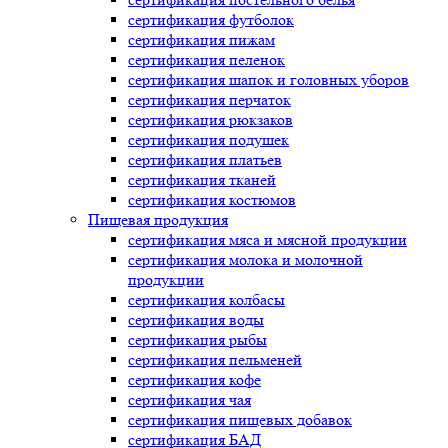
сертификация
футболок
сертификация
пижам
сертификация
пеленок
сертификация
шапок и головных уборов
сертификация
перчаток
сертификация
рюкзаков
сертификация
подушек
сертификация
платьев
сертификация
тканей
сертификация
костюмов
Пищевая продукция
сертификация
мяса и мясной продукции
сертификация
молока и молочной
продукции
сертификация
колбасы
сертификация
воды
сертификация
рыбы
сертификация
пельменей
сертификация
кофе
сертификация
чая
сертификация
пищевых добавок
сертификация
БАД