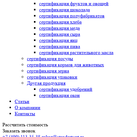
сертификация
фруктов и овощей
сертификация
шоколада
сертификация
полуфабрикатов
сертификация
хлеба
сертификация
меда
сертификация
сыра
сертификация
яиц
сертификация
пива
сертификация
растительного масла
сертификация
посуды
сертификация
кормов для животных
сертификация
зерна
сертификация
упаковки
Другая продукция
сертификация
удобрений
сертификация
окон
Статьи
О компании
Контакты
Рассчитать стоимость
Заказать звонок
+7 (499) 113-35-38
zakaz@standartsert.ru