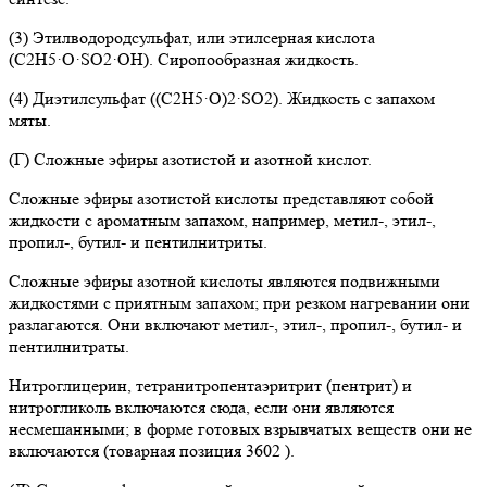
(3) Этилводородсульфат, или этилсерная кислота
(C2H5·O·SO2·OH). Сиропообразная жидкость.
(4) Диэтилсульфат ((C2H5·O)2·SO2). Жидкость с запахом
мяты.
(Г) Сложные эфиры азотистой и азотной кислот.
Сложные эфиры азотистой кислоты представляют собой
жидкости с ароматным запахом, например, метил-, этил-,
пропил-, бутил- и пентилнитриты.
Сложные эфиры азотной кислоты являются подвижными
жидкостями с приятным запахом; при резком нагревании они
разлагаются. Они включают метил-, этил-, пропил-, бутил- и
пентилнитраты.
Нитроглицерин, тетранитропентаэритрит (пентрит) и
нитрогликоль включаются сюда, если они являются
несмешанными; в форме готовых взрывчатых веществ они не
включаются (товарная позиция 3602 ).