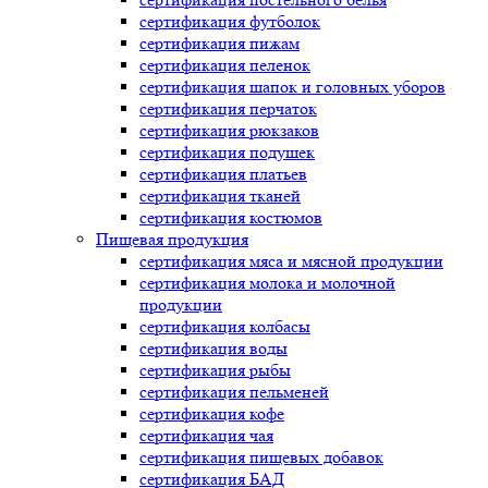
сертификация
футболок
сертификация
пижам
сертификация
пеленок
сертификация
шапок и головных уборов
сертификация
перчаток
сертификация
рюкзаков
сертификация
подушек
сертификация
платьев
сертификация
тканей
сертификация
костюмов
Пищевая продукция
сертификация
мяса и мясной продукции
сертификация
молока и молочной
продукции
сертификация
колбасы
сертификация
воды
сертификация
рыбы
сертификация
пельменей
сертификация
кофе
сертификация
чая
сертификация
пищевых добавок
сертификация
БАД