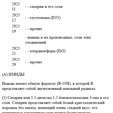
2925
- - сахарин и его соли
11
2925
- - глутетимид (INN)
12
2925
- - прочие
19
- имины и их производные; соли этих
соединений:
2925
- - хлордимеформ (ISO)
21
2925
- - прочие
29
(А) ИМИДЫ
Имиды имеют общую формулу (R=NH), в которой R
представляет собой двухосновный ацильный радикал.
(1) Сахарин или 1,1-диоксид 1,2-бензизотиазолин-3-она и его
соли. Сахарин представляет собой белый кристаллический
порошок без запаха, имеющий очень сладкий вкус; его
натриевая и аммониевая соли имеют более низкую