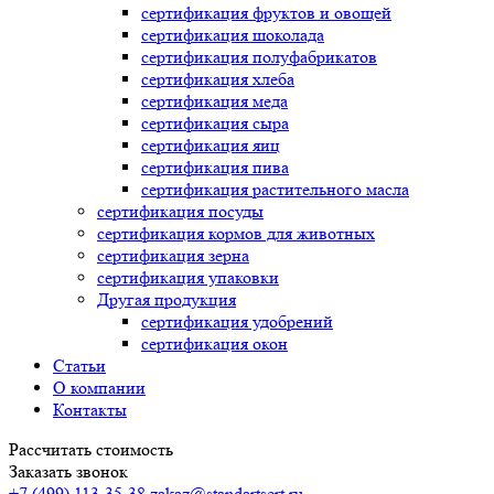
сертификация
фруктов и овощей
сертификация
шоколада
сертификация
полуфабрикатов
сертификация
хлеба
сертификация
меда
сертификация
сыра
сертификация
яиц
сертификация
пива
сертификация
растительного масла
сертификация
посуды
сертификация
кормов для животных
сертификация
зерна
сертификация
упаковки
Другая продукция
сертификация
удобрений
сертификация
окон
Статьи
О компании
Контакты
Рассчитать стоимость
Заказать звонок
+7 (499) 113-35-38
zakaz@standartsert.ru