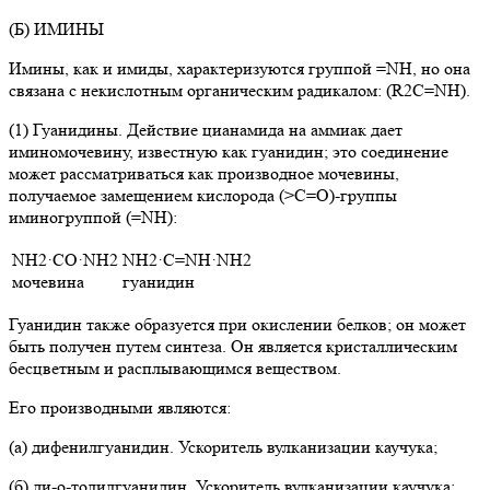
(Б) ИМИНЫ
Имины, как и имиды, характеризуются группой =NH, но она
связана с некислотным органическим радикалом: (R2C=NH).
(1) Гуанидины. Действие цианамида на аммиак дает
иминомочевину, известную как гуанидин; это соединение
может рассматриваться как производное мочевины,
получаемое замещением кислорода (>C=O)-группы
иминогруппой (=NH):
NH2·CO·NH2
NH2·C=NH·NH2
мочевина
гуанидин
Гуанидин также образуется при окислении белков; он может
быть получен путем синтеза. Он является кристаллическим
бесцветным и расплывающимся веществом.
Его производными являются:
(а) дифенилгуанидин. Ускоритель вулканизации каучука;
(б) ди-о-толилгуанидин. Ускоритель вулканизации каучука;