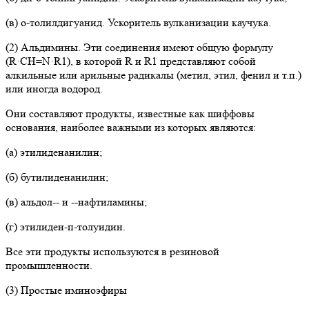
(в) о-толилдигуанид. Ускоритель вулканизации каучука.
(2) Альдимины. Эти соединения имеют общую формулу
(R·CH=N·R1), в которой R и R1 представляют собой
алкильные или арильные радикалы (метил, этил, фенил и т.п.)
или иногда водород.
Они составляют продукты, известные как шиффовы
основания, наиболее важными из которых являются:
(а) этилиденанилин;
(б) бутилиденанилин;
(в) альдол-- и --нафтиламины;
(г) этилиден-п-толуидин.
Все эти продукты используются в резиновой
промышленности.
(3) Простые иминоэфиры