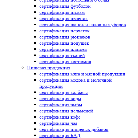
сертификация
футболок
сертификация
пижам
сертификация
пеленок
сертификация
шапок и головных уборов
сертификация
перчаток
сертификация
рюкзаков
сертификация
подушек
сертификация
платьев
сертификация
тканей
сертификация
костюмов
Пищевая продукция
сертификация
мяса и мясной продукции
сертификация
молока и молочной
продукции
сертификация
колбасы
сертификация
воды
сертификация
рыбы
сертификация
пельменей
сертификация
кофе
сертификация
чая
сертификация
пищевых добавок
сертификация
БАД