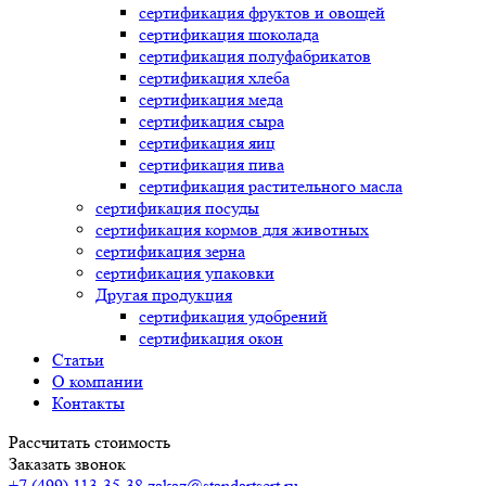
сертификация
фруктов и овощей
сертификация
шоколада
сертификация
полуфабрикатов
сертификация
хлеба
сертификация
меда
сертификация
сыра
сертификация
яиц
сертификация
пива
сертификация
растительного масла
сертификация
посуды
сертификация
кормов для животных
сертификация
зерна
сертификация
упаковки
Другая продукция
сертификация
удобрений
сертификация
окон
Статьи
О компании
Контакты
Рассчитать стоимость
Заказать звонок
+7 (499) 113-35-38
zakaz@standartsert.ru