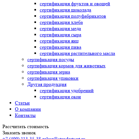
сертификация
фруктов и овощей
сертификация
шоколада
сертификация
полуфабрикатов
сертификация
хлеба
сертификация
меда
сертификация
сыра
сертификация
яиц
сертификация
пива
сертификация
растительного масла
сертификация
посуды
сертификация
кормов для животных
сертификация
зерна
сертификация
упаковки
Другая продукция
сертификация
удобрений
сертификация
окон
Статьи
О компании
Контакты
Рассчитать стоимость
Заказать звонок
+7 (499) 113-35-38
zakaz@standartsert.ru