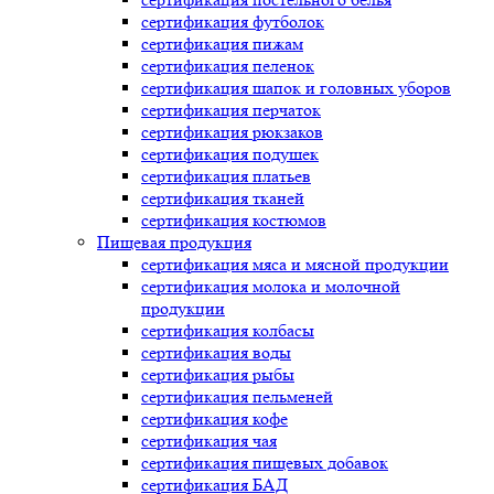
сертификация
футболок
сертификация
пижам
сертификация
пеленок
сертификация
шапок и головных уборов
сертификация
перчаток
сертификация
рюкзаков
сертификация
подушек
сертификация
платьев
сертификация
тканей
сертификация
костюмов
Пищевая продукция
сертификация
мяса и мясной продукции
сертификация
молока и молочной
продукции
сертификация
колбасы
сертификация
воды
сертификация
рыбы
сертификация
пельменей
сертификация
кофе
сертификация
чая
сертификация
пищевых добавок
сертификация
БАД