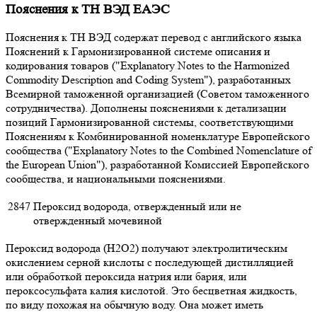
Пояснения к ТН ВЭД ЕАЭС
Пояснения к ТН ВЭД содержат перевод с английского языка
Пояснений к Гармонизированной системе описания и
кодирования товаров ("Explanatory Notes to the Harmonized
Commodity Description and Coding System"), разработанных
Всемирной таможенной организацией (Советом таможенного
сотрудничества). Дополнены пояснениями к детализации
позиций Гармонизированной системы, соответствующими
Пояснениям к Комбинированной номенклатуре Европейского
сообщества ("Explanatory Notes to the Combined Nomenclature of
the European Union"), разработанной Комиссией Европейского
сообщества, и национальными пояснениями.
2847
Пероксид водорода, отвержденный или не
отвержденный мочевиной
Пероксид водорода (H2O2) получают электролитическим
окислением серной кислоты с последующей дистилляцией
или обработкой пероксида натрия или бария, или
пероксосульфата калия кислотой. Это бесцветная жидкость,
по виду похожая на обычную воду. Она может иметь