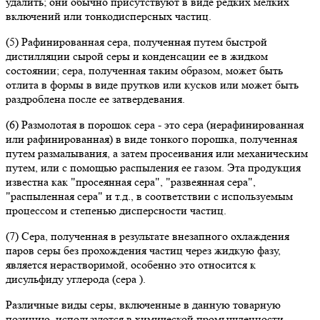
удалить; они обычно присутствуют в виде редких мелких
включений или тонкодисперсных частиц.
(5) Рафинированная сера, полученная путем быстрой
дистилляции сырой серы и конденсации ее в жидком
состоянии; сера, полученная таким образом, может быть
отлита в формы в виде прутков или кусков или может быть
раздроблена после ее затвердевания.
(6) Размолотая в порошок сера - это сера (нерафинированная
или рафинированная) в виде тонкого порошка, полученная
путем размалывания, а затем просеивания или механическим
путем, или с помощью распыления ее газом. Эта продукция
известна как "просеянная сера", "развеянная сера",
"распыленная сера" и т.д., в соответствии с используемым
процессом и степенью дисперсности частиц.
(7) Сера, полученная в результате внезапного охлаждения
паров серы без прохождения частиц через жидкую фазу,
является нерастворимой, особенно это относится к
дисульфиду углерода (сера ).
Различные виды серы, включенные в данную товарную
позицию, используются в химической промышленности