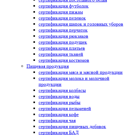
сертификация
футболок
сертификация
пижам
сертификация
пеленок
сертификация
шапок и головных уборов
сертификация
перчаток
сертификация
рюкзаков
сертификация
подушек
сертификация
платьев
сертификация
тканей
сертификация
костюмов
Пищевая продукция
сертификация
мяса и мясной продукции
сертификация
молока и молочной
продукции
сертификация
колбасы
сертификация
воды
сертификация
рыбы
сертификация
пельменей
сертификация
кофе
сертификация
чая
сертификация
пищевых добавок
сертификация
БАД