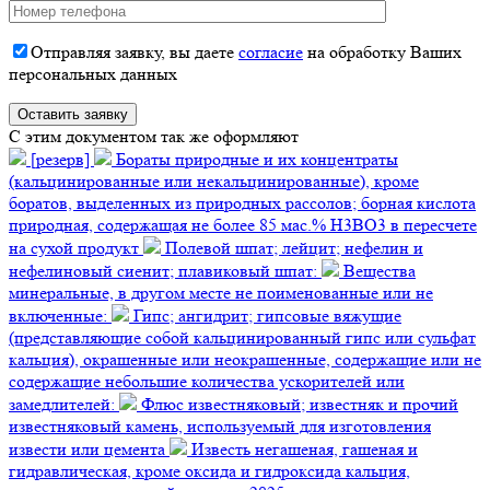
Отправляя заявку, вы даете
согласие
на обработку Ваших
персональных данных
C этим документом так же оформляют
[резерв]
Бораты природные и их концентраты
(кальцинированные или некальцинированные), кроме
боратов, выделенных из природных рассолов; борная кислота
природная, содержащая не более 85 мас.% H3BO3 в пересчете
на сухой продукт
Полевой шпат; лейцит; нефелин и
нефелиновый сиенит; плавиковый шпат:
Вещества
минеральные, в другом месте не поименованные или не
включенные:
Гипс; ангидрит; гипсовые вяжущие
(представляющие собой кальцинированный гипс или сульфат
кальция), окрашенные или неокрашенные, содержащие или не
содержащие небольшие количества ускорителей или
замедлителей:
Флюс известняковый; известняк и прочий
известняковый камень, используемый для изготовления
извести или цемента
Известь негашеная, гашеная и
гидравлическая, кроме оксида и гидроксида кальция,