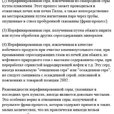
(2) Нерафинированная сера, извлеченная из самородной серы
путем плавления. Этот процесс может проводиться в
отжиговых печах или печах Гилла, а также непосредственно
на месторождении путем нагнетания пара через трубы,
опущенные в ствол пробуренной скважины (фраш-процесс).
(3) Нерафинированная сера, полученная путем обжига пирита
или путем обработки других серосодержащих минералов.
(4) Нерафинированная сера, извлеченная в качестве
побочного продукта при очистке каменноугольного газа, при
промывании серосодержащих газов из печей для обжига, из
нефтяного природного газа с высоким содержанием серы, при
переработке сернистой корродирующей нефти и т.д. Эту серу,
иногда называемую "очищенная сера" или "осажденная сера",
не следует смешивать с осажденной серой, описанной в
пояснениях к товарной позиции 2802 .
Разновидности нерафинированной серы, указанные в
последних трех пунктах, иногда являются довольно чистыми.
Это особенно верно в отношении серы, полученной в
результате фраш-процесса, которая содержит примеси в таких
малых количествах, что их практически никогда нельзя