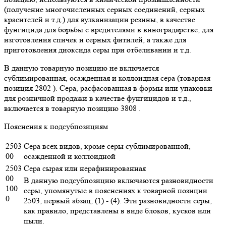
(получение многочисленных серных соединений, серных
красителей и т.д.) для вулканизации резины, в качестве
фунгицида для борьбы с вредителями в виноградарстве, для
изготовления спичек и серных фитилей, а также для
приготовления диоксида серы при отбеливании и т.д.
В данную товарную позицию не включается
сублимированная, осажденная и коллоидная сера (товарная
позиция 2802 ). Сера, расфасованная в формы или упаковки
для розничной продажи в качестве фунгицидов и т.д.,
включается в товарную позицию 3808 .
Пояснения к подсубпозициям
2503
Сера всех видов, кроме серы сублимированной,
00
осажденной и коллоидной
2503
Сера сырая или нерафинированная
00
В данную подсубпозицию включаются разновидности
100
серы, упомянутые в пояснениях к товарной позиции
0
2503, первый абзац, (1) - (4). Эти разновидности серы,
как правило, представлены в виде блоков, кусков или
пыли.