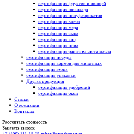
сертификация
фруктов и овощей
сертификация
шоколада
сертификация
полуфабрикатов
сертификация
хлеба
сертификация
меда
сертификация
сыра
сертификация
яиц
сертификация
пива
сертификация
растительного масла
сертификация
посуды
сертификация
кормов для животных
сертификация
зерна
сертификация
упаковки
Другая продукция
сертификация
удобрений
сертификация
окон
Статьи
О компании
Контакты
Рассчитать стоимость
Заказать звонок
+7 (499) 113-35-38
zakaz@standartsert.ru