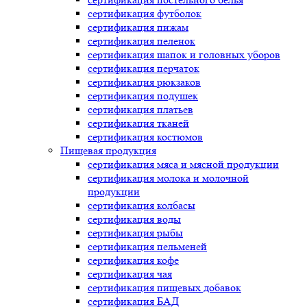
сертификация
футболок
сертификация
пижам
сертификация
пеленок
сертификация
шапок и головных уборов
сертификация
перчаток
сертификация
рюкзаков
сертификация
подушек
сертификация
платьев
сертификация
тканей
сертификация
костюмов
Пищевая продукция
сертификация
мяса и мясной продукции
сертификация
молока и молочной
продукции
сертификация
колбасы
сертификация
воды
сертификация
рыбы
сертификация
пельменей
сертификация
кофе
сертификация
чая
сертификация
пищевых добавок
сертификация
БАД