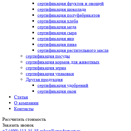
сертификация
фруктов и овощей
сертификация
шоколада
сертификация
полуфабрикатов
сертификация
хлеба
сертификация
меда
сертификация
сыра
сертификация
яиц
сертификация
пива
сертификация
растительного масла
сертификация
посуды
сертификация
кормов для животных
сертификация
зерна
сертификация
упаковки
Другая продукция
сертификация
удобрений
сертификация
окон
Статьи
О компании
Контакты
Рассчитать стоимость
Заказать звонок
+7 (499) 113-35-38
zakaz@standartsert.ru