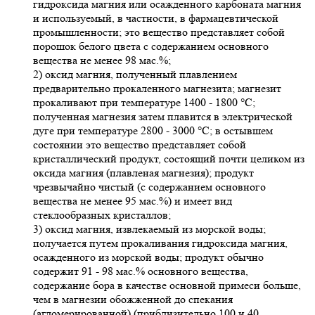
гидроксида магния или осажденного карбоната магния
и используемый, в частности, в фармацевтической
промышленности; это вещество представляет собой
порошок белого цвета с содержанием основного
вещества не менее 98 мас.%;
2) оксид магния, полученный плавлением
предварительно прокаленного магнезита; магнезит
прокаливают при температуре 1400 - 1800 °C;
полученная магнезия затем плавится в электрической
дуге при температуре 2800 - 3000 °C; в остывшем
состоянии это вещество представляет собой
кристаллический продукт, состоящий почти целиком из
оксида магния (плавленая магнезия); продукт
чрезвычайно чистый (с содержанием основного
вещества не менее 95 мас.%) и имеет вид
стеклообразных кристаллов;
3) оксид магния, извлекаемый из морской воды;
получается путем прокаливания гидроксида магния,
осажденного из морской воды; продукт обычно
содержит 91 - 98 мас.% основного вещества,
содержание бора в качестве основной примеси больше,
чем в магнезии обожженной до спекания
(агломерированной) (приблизительно 100 и 40