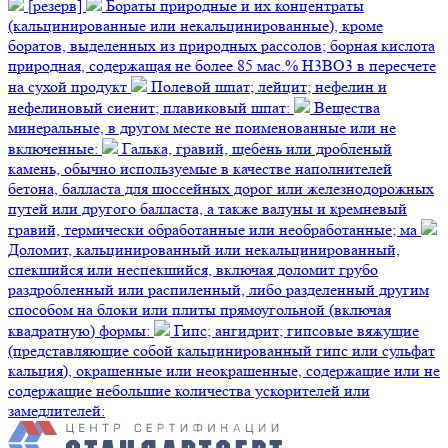
[резерв]
Бораты природные и их концентраты
(кальцинированные или некальцинированные), кроме
боратов, выделенных из природных рассолов; борная кислота
природная, содержащая не более 85 мас.% H3BO3 в пересчете
на сухой продукт
Полевой шпат; лейцит; нефелин и
нефелиновый сиенит; плавиковый шпат:
Вещества
минеральные, в другом месте не поименованные или не
включенные:
Галька, гравий, щебень или дробленый
камень, обычно используемые в качестве наполнителей
бетона, балласта для шоссейных дорог или железнодорожных
путей или другого балласта, а также валуны и кремневый
гравий, термически обработанные или необработанные; ма
Доломит, кальцинированный или некальцинированный,
спекшийся или неспекшийся, включая доломит грубо
раздробленный или распиленный, либо разделенный другим
способом на блоки или плиты прямоугольной (включая
квадратную) формы:
Гипс; ангидрит; гипсовые вяжущие
(представляющие собой кальцинированный гипс или сульфат
кальция), окрашенные или неокрашенные, содержащие или не
содержащие небольшие количества ускорителей или
замедлителей: