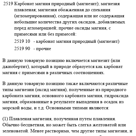
2519
Карбонат магния природный (магнезит); магнезия
плавленая; магнезия обожженная до спекания
(агломерированная), содержащая или не содержащая
небольшие количества других оксидов, добавляемых
перед агломерацией; прочие оксиды магния, с
примесями или без примесей:
2519 10
- карбонат магния природный (магнезит)
2519 90
- прочие
В данную товарную позицию включается магнезит (или
джиобертит), который в природе образуется как карбонат
магния с примесями в различных соотношениях.
В данную товарную позицию также включаются различные
типы магнезии (оксид магния), полученные из природного
карбоната магния, основного карбоната магния, гидроксида
магния, образованные в результате выпадения в осадок из
морской воды, и т.д. Основными типами являются:
(1) Плавленая магнезия, полученная путем плавления.
Обычно бесцветная, но может быть слегка желтоватой или
зеленоватой. Менее растворима, чем другие типы магнезии, и