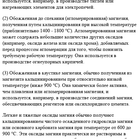
используется, например, в производстве тиглей или
нагревающих элементов для электропечей.
(2) Обожженная до спекания (агломерированная) магнезия,
полученная путем кальцинирования при высокой температуре
(приблизительно 1400 - 1800 °C). Агломерированная магнезия
может содержать небольшие количества других оксидов
(например, оксида железа или оксида хрома), добавляемых
перед процессом агломерации для того, чтобы понизить
требуемую рабочую температуру. Она используется в
производстве огнеупорных кирпичей.
(3) Обожженная в каустике магнезия, обычно полученная из
магнезита кальцинированием при относительно низкой
температуре (ниже 900 °C). Она химически более активна,
чем плавленая или агломерированная магнезия, и
используется, например, в производстве соединений магния,
обесцвечивающих реагентов или оксихлоридного цемента.
Легкие и тяжелые оксиды магния обычно получают
кальцинированием чистого осажденного гидроксида магния
или основного карбоната магния при температуре от 600 до
900 °C. Эти оксиды магния практически не растворимы в