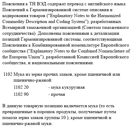
Пояснения к ТН ВЭД содержат перевод с английского языка
Пояснений к Гармонизированной системе описания и
кодирования товаров ("Explanatory Notes to the Harmonized
Commodity Description and Coding System"), разработанных
Всемирной таможенной организацией (Советом таможенного
сотрудничества). Дополнены пояснениями к детализации
позиций Гармонизированной системы, соответствующими
Пояснениям к Комбинированной номенклатуре Европейского
сообщества ("Explanatory Notes to the Combined Nomenclature of
the European Union"), разработанной Комиссией Европейского
сообщества, и национальными пояснениями.
1102
Мука из зерна прочих злаков, кроме пшеничной или
пшенично-ржаной:
1102 20
- мука кукурузная
1102 90
- прочая
В данную товарную позицию включается мука (то есть
превращенные в порошок продукты, получаемые путем
помола зерна злаков группы 10 ), кроме пшеничной и
пшенично-ржаной муки.