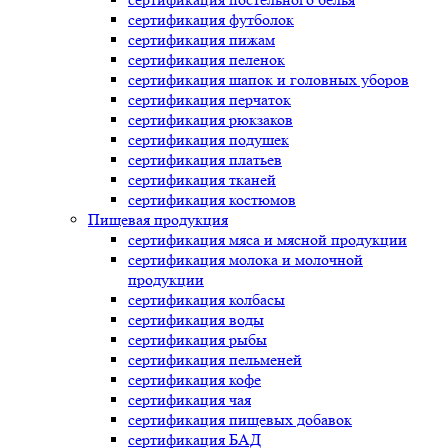
сертификация
футболок
сертификация
пижам
сертификация
пеленок
сертификация
шапок и головных уборов
сертификация
перчаток
сертификация
рюкзаков
сертификация
подушек
сертификация
платьев
сертификация
тканей
сертификация
костюмов
Пищевая продукция
сертификация
мяса и мясной продукции
сертификация
молока и молочной
продукции
сертификация
колбасы
сертификация
воды
сертификация
рыбы
сертификация
пельменей
сертификация
кофе
сертификация
чая
сертификация
пищевых добавок
сертификация
БАД