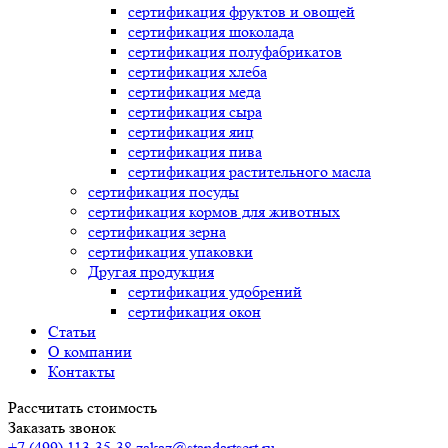
сертификация
фруктов и овощей
сертификация
шоколада
сертификация
полуфабрикатов
сертификация
хлеба
сертификация
меда
сертификация
сыра
сертификация
яиц
сертификация
пива
сертификация
растительного масла
сертификация
посуды
сертификация
кормов для животных
сертификация
зерна
сертификация
упаковки
Другая продукция
сертификация
удобрений
сертификация
окон
Статьи
О компании
Контакты
Рассчитать стоимость
Заказать звонок
+7 (499) 113-35-38
zakaz@standartsert.ru