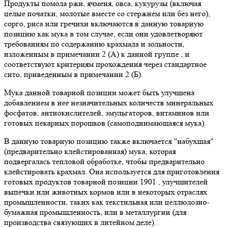
Продукты помола ржи, ячменя, овса, кукурузы (включая
целые початки, молотые вместе со стержнем или без него),
сорго, риса или гречихи включаются в данную товарную
позицию как мука в том случае, если они удовлетворяют
требованиям по содержанию крахмала и зольности,
изложенным в примечании 2 (А) к данной группе , и
соответствуют критериям прохождения через стандартное
сито, приведенным в примечании 2 (Б).
Мука данной товарной позиции может быть улучшена
добавлением в нее незначительных количеств минеральных
фосфатов, антиокислителей, эмульгаторов, витаминов или
готовых пекарных порошков (самоподнимающаяся мука).
В данную товарную позицию также включается "набухшая"
(предварительно клейстированная) мука, которая
подвергалась тепловой обработке, чтобы предварительно
клейстировать крахмал. Она используется для приготовления
готовых продуктов товарной позиции 1901 , улучшителей
выпечки или животных кормов или в некоторых отраслях
промышленности, таких как текстильная или целлюлозно-
бумажная промышленность, или в металлургии (для
производства связующих в литейном деле).