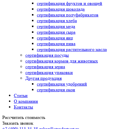
сертификация
фруктов и овощей
сертификация
шоколада
сертификация
полуфабрикатов
сертификация
хлеба
сертификация
меда
сертификация
сыра
сертификация
яиц
сертификация
пива
сертификация
растительного масла
сертификация
посуды
сертификация
кормов для животных
сертификация
зерна
сертификация
упаковки
Другая продукция
сертификация
удобрений
сертификация
окон
Статьи
О компании
Контакты
Рассчитать стоимость
Заказать звонок
+7 (499) 113-35-38
zakaz@standartsert.ru