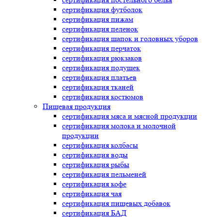
сертификация
футболок
сертификация
пижам
сертификация
пеленок
сертификация
шапок и головных уборов
сертификация
перчаток
сертификация
рюкзаков
сертификация
подушек
сертификация
платьев
сертификация
тканей
сертификация
костюмов
Пищевая продукция
сертификация
мяса и мясной продукции
сертификация
молока и молочной
продукции
сертификация
колбасы
сертификация
воды
сертификация
рыбы
сертификация
пельменей
сертификация
кофе
сертификация
чая
сертификация
пищевых добавок
сертификация
БАД