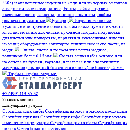
8305) и аналогичные изделия из меди или из черных металлов
с медными головками; винты, болты, гайки, глухари,
ввертные крюки, заклепки, шпонки, шплинты, шайбы
(включая пружинные
[резерв]
Изделия столовые,
кухонные или прочие изделия для бытовых нужд и их части,
из меди; мочалки для чистки кухонной посуды, подушечки
для чистки или полировки, перчатки и аналогичные изделия
из меди; оборудование санитарно-техническое и его части, из
меди:
Плиты, листы и полосы или ленты медные,
толщиной более 0,15 мм:
Фольга медная (без основы или
на основе из бумаги, картона, пластмасс или аналогичных
материалов), толщиной (не считая основы) не более 0,15 мм:
Трубы и трубки медные:
+7 (499) 113-35-38
Заказать звонок
Популярные услуги
Сертификация
рыбы
Сертификация
мяса и мясной продукции
Сертификация
чая
Сертификация
кофе
Сертификация
молока
и молочной продукции
Сертификация
колбасы
Сертификация
носков
Сертификация
футболок