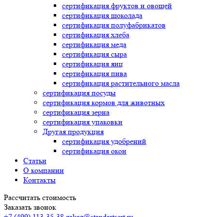
сертификация
фруктов и овощей
сертификация
шоколада
сертификация
полуфабрикатов
сертификация
хлеба
сертификация
меда
сертификация
сыра
сертификация
яиц
сертификация
пива
сертификация
растительного масла
сертификация
посуды
сертификация
кормов для животных
сертификация
зерна
сертификация
упаковки
Другая продукция
сертификация
удобрений
сертификация
окон
Статьи
О компании
Контакты
Рассчитать стоимость
Заказать звонок
+7 (499) 113-35-38
zakaz@standartsert.ru