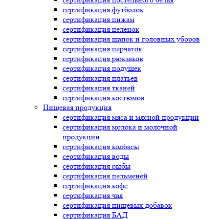
сертификация
футболок
сертификация
пижам
сертификация
пеленок
сертификация
шапок и головных уборов
сертификация
перчаток
сертификация
рюкзаков
сертификация
подушек
сертификация
платьев
сертификация
тканей
сертификация
костюмов
Пищевая продукция
сертификация
мяса и мясной продукции
сертификация
молока и молочной
продукции
сертификация
колбасы
сертификация
воды
сертификация
рыбы
сертификация
пельменей
сертификация
кофе
сертификация
чая
сертификация
пищевых добавок
сертификация
БАД