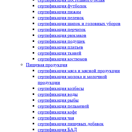
сертификация
футболок
сертификация
пижам
сертификация
пеленок
сертификация
шапок и головных уборов
сертификация
перчаток
сертификация
рюкзаков
сертификация
подушек
сертификация
платьев
сертификация
тканей
сертификация
костюмов
Пищевая продукция
сертификация
мяса и мясной продукции
сертификация
молока и молочной
продукции
сертификация
колбасы
сертификация
воды
сертификация
рыбы
сертификация
пельменей
сертификация
кофе
сертификация
чая
сертификация
пищевых добавок
сертификация
БАД