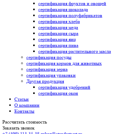
сертификация
фруктов и овощей
сертификация
шоколада
сертификация
полуфабрикатов
сертификация
хлеба
сертификация
меда
сертификация
сыра
сертификация
яиц
сертификация
пива
сертификация
растительного масла
сертификация
посуды
сертификация
кормов для животных
сертификация
зерна
сертификация
упаковки
Другая продукция
сертификация
удобрений
сертификация
окон
Статьи
О компании
Контакты
Рассчитать стоимость
Заказать звонок
+7 (499) 113-35-38
zakaz@standartsert.ru