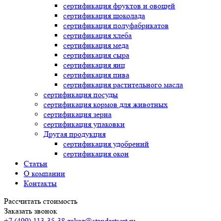
сертификация
фруктов и овощей
сертификация
шоколада
сертификация
полуфабрикатов
сертификация
хлеба
сертификация
меда
сертификация
сыра
сертификация
яиц
сертификация
пива
сертификация
растительного масла
сертификация
посуды
сертификация
кормов для животных
сертификация
зерна
сертификация
упаковки
Другая продукция
сертификация
удобрений
сертификация
окон
Статьи
О компании
Контакты
Рассчитать стоимость
Заказать звонок
+7 (499) 113-35-38
zakaz@standartsert.ru