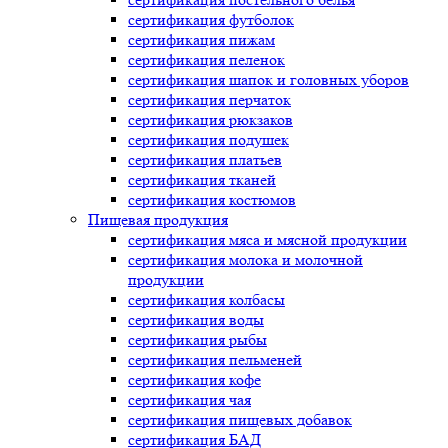
сертификация
футболок
сертификация
пижам
сертификация
пеленок
сертификация
шапок и головных уборов
сертификация
перчаток
сертификация
рюкзаков
сертификация
подушек
сертификация
платьев
сертификация
тканей
сертификация
костюмов
Пищевая продукция
сертификация
мяса и мясной продукции
сертификация
молока и молочной
продукции
сертификация
колбасы
сертификация
воды
сертификация
рыбы
сертификация
пельменей
сертификация
кофе
сертификация
чая
сертификация
пищевых добавок
сертификация
БАД