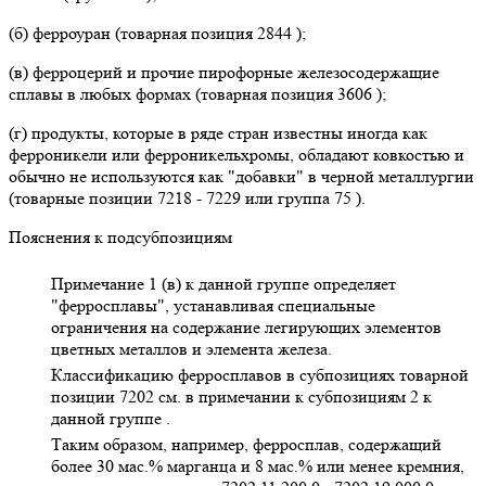
(б) ферроуран (товарная позиция 2844 );
(в) ферроцерий и прочие пирофорные железосодержащие
сплавы в любых формах (товарная позиция 3606 );
(г) продукты, которые в ряде стран известны иногда как
ферроникели или ферроникельхромы, обладают ковкостью и
обычно не используются как "добавки" в черной металлургии
(товарные позиции 7218 - 7229 или группа 75 ).
Пояснения к подсубпозициям
Примечание 1 (в) к данной группе определяет
"ферросплавы", устанавливая специальные
ограничения на содержание легирующих элементов
цветных металлов и элемента железа.
Классификацию ферросплавов в субпозициях товарной
позиции 7202 см. в примечании к субпозициям 2 к
данной группе .
Таким образом, например, ферросплав, содержащий
более 30 мас.% марганца и 8 мас.% или менее кремния,