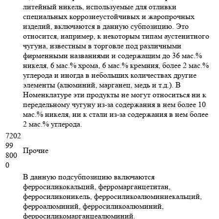
литейный никель, используемые для отливки
специальных коррозиеустойчивых и жаропрочных
изделий, включаются в данную субпозицию. Это
относится, например, к некоторым типам аустенитного
чугуна, известным в торговле под различными
фирменными названиями и содержащим до 36 мас.%
никеля, 6 мас.% хрома, 6 мас.% кремния, более 2 мас.%
углерода и иногда в небольших количествах другие
элементы (алюминий, марганец, медь и т.д.). В
Номенклатуре эти продукты не могут относиться ни к
передельному чугуну из-за содержания в нем более 10
мас.% никеля, ни к стали из-за содержания в нем более
2 мас.% углерода.
7202
99
Прочие
800
0
В данную подсубпозицию включаются
ферросиликокальций, ферромарганцетитан,
ферросиликоникель, ферросиликоалюминиекальций,
ферроалюминий, ферросиликоалюминий,
ферросиликомарганцеалюминий.