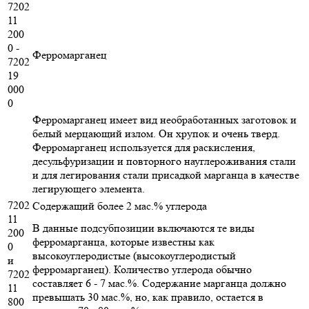
7202
11
200
0 -
Ферромарганец
7202
19
000
0
Ферромарганец имеет вид необработанных заготовок и
белый мерцающий излом. Он хрупок и очень тверд.
Ферромарганец используется для раскисления,
десульфуризации и повторного науглероживания стали
и для легирования стали присадкой марганца в качестве
легирующего элемента.
7202
Содержащий более 2 мас.% углерода
11
В данные подсубпозиции включаются те виды
200
ферромарганца, которые известны как
0
высокоуглеродистые (высокоуглеродистый
и
ферромарганец). Количество углерода обычно
7202
составляет 6 - 7 мас.%. Содержание марганца должно
11
превышать 30 мас.%, но, как правило, остается в
800