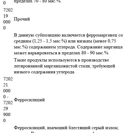
пределах 70 - 80 мас.%.
0
7202
19
Прочий
000
0
В данную субпозицию включается ферромарганец со
средним (1,25 - 1,5 мас.%) или низким (менее 0,75
мас.%) содержанием углерода. Содержание марганца
может варьироваться в пределах 80 - 90 мас.%.
Такие продукты используются в производстве
легированной марганцовистой стали, требующей
низкого содержания углерода.
7202
21
000
0 -
Ферросилиций
7202
29
900
0
Ферросилиций, имеющий блестящий серый излом,