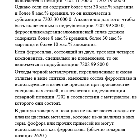
включается в позиции 7202 11 200 0 - 7202 19 000 0.
Однако если он содержит более чем 30 мас.% марганца
и более 8 мас.% кремния, то он включается в
субпозицию 7202 30 000 0. Аналогично для того, чтобы
быть включенным в подсубпозицию 7202 99 800 0,
ферросиликомарганцеалюминиевый сплав должен
содержать более 8 мас.% кремния, более 30 мас.%
марганца и более 10 мас.% алюминия.
Если ферросплав, состоящий из двух, трех или четырех
компонентов, специально не поименован, то он
включается в подсубпозицию 7202 99 800 0.
Отходы черной металлургии, переплавленные и снова
отлитые в виде слитков, имеющие состав ферросплава и
используемые в качестве присадки при производстве
специальных сталей, включаются в подсубпозиции
товарной позиции 7202 в соответствии с материалом, из
которого они состоят.
В данную товарную позицию не включаются отходы от
плавки цветных металлов, которые из-за наличия в них
серы, фосфора или прочих примесей не могут
использоваться как ферросплавы (обычно товарная
позиция 2620 ).