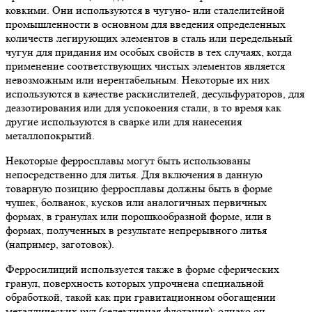
ковкими. Они используются в чугуно- или сталелитейной
промышленности в основном для введения определенных
количеств легирующих элементов в сталь или передельный
чугун для придания им особых свойств в тех случаях, когда
применение соответствующих чистых элементов является
невозможным или нерентабельным. Некоторые их них
используются в качестве раскислителей, десульфураторов, для
деазотирования или для успокоения стали, в то время как
другие используются в сварке или для нанесения
металлопокрытий.
Некоторые ферросплавы могут быть использованы
непосредственно для литья. Для включения в данную
товарную позицию ферросплавы должны быть в форме
чушек, болванок, кусков или аналогичных первичных
формах, в гранулах или порошкообразной форме, или в
формах, полученных в результате непрерывного литья
(например, заготовок).
Ферросилиций используется также в форме сферических
гранул, поверхность которых упрочнена специальной
обработкой, такой как при гравитационном обогащении
металлических руд (селективная флотация); однако он