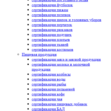
сертификация
футболок
сертификация
пижам
сертификация
пеленок
сертификация
шапок и головных уборов
сертификация
перчаток
сертификация
рюкзаков
сертификация
подушек
сертификация
платьев
сертификация
тканей
сертификация
костюмов
Пищевая продукция
сертификация
мяса и мясной продукции
сертификация
молока и молочной
продукции
сертификация
колбасы
сертификация
воды
сертификация
рыбы
сертификация
пельменей
сертификация
кофе
сертификация
чая
сертификация
пищевых добавок
сертификация
БАД