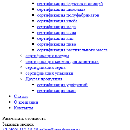
сертификация
фруктов и овощей
сертификация
шоколада
сертификация
полуфабрикатов
сертификация
хлеба
сертификация
меда
сертификация
сыра
сертификация
яиц
сертификация
пива
сертификация
растительного масла
сертификация
посуды
сертификация
кормов для животных
сертификация
зерна
сертификация
упаковки
Другая продукция
сертификация
удобрений
сертификация
окон
Статьи
О компании
Контакты
Рассчитать стоимость
Заказать звонок
+7 (499) 113-35-38
zakaz@standartsert.ru