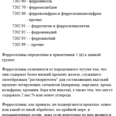
7202 60
- ферроникель
7202 70
- ферромолибден
7202 80
- ферровольфрам и ферросиликовольфрам
- прочие:
7202 91
- - ферротитан и ферросиликотитан
7202 92
- - феррованадий
7202 93
- - феррониобий
7202 99
- - прочие
Ферросплавы определены в примечании 1 (в) к данной
группе .
Ферросплавы отличаются от передельного чугуна тем, что
они содержат более низкий процент железа, служащего
своеобразным "растворителем" для составляющих высокий
процент легирующих элементов (например, марганца, хрома,
вольфрама, кремния, бора или никеля), а также тем, что могут
содержать 2 мас.% или менее углерода.
Ферросплавы, как правило, не подвергаются прокатке, ковке
или какой-то иной обработке, по крайней мере, в
промышленных целях, даже если некоторые из них являются