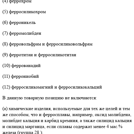
(4) феррохром
(5) ферросиликохром
(6) ферроникель
(7) ферромолибден
(8) ферровольфрам и ферросиликовольфрам
(9) ферротитан и ферросиликотитан
(10) феррованадий
(11) феррониобий
(12) ферросиликомагний и ферросиликокальций
В данную товарную позицию не включаются:
(а) химические изделия, используемые для тех же целей и тем
же способом, что и ферросплавы, например, оксид молибдена,
молибдат кальция и карбид кремния, а также силицид кальция
и силицид марганца, если сплавы содержат менее 4 мас.%
железа (группа 28 );