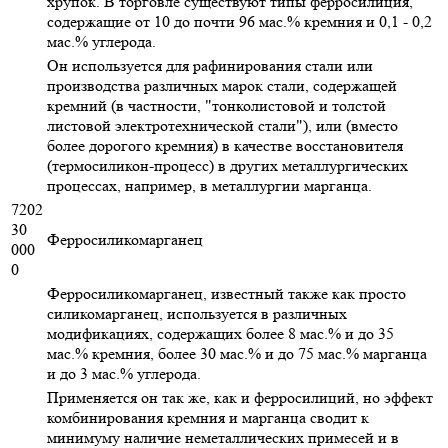
хрупок. В торговле существуют типы ферросилиция,
содержащие от 10 до почти 96 мас.% кремния и 0,1 - 0,2
мас.% углерода.
Он используется для рафинирования стали или
производства различных марок стали, содержащей
кремний (в частности, "тонколистовой и толстой
листовой электротехнической стали"), или (вместо
более дорогого кремния) в качестве восстановителя
(термосиликон-процесс) в других металлургических
процессах, например, в металлургии марганца.
7202
30
Ферросиликомарганец
000
0
Ферросиликомарганец, известный также как просто
силикомарганец, используется в различных
модификациях, содержащих более 8 мас.% и до 35
мас.% кремния, более 30 мас.% и до 75 мас.% марганца
и до 3 мас.% углерода.
Применяется он так же, как и ферросилиций, но эффект
комбинирования кремния и марганца сводит к
минимуму наличие неметаллических примесей и в