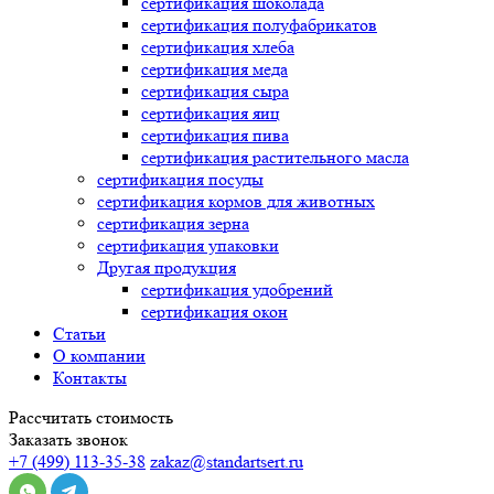
сертификация
шоколада
сертификация
полуфабрикатов
сертификация
хлеба
сертификация
меда
сертификация
сыра
сертификация
яиц
сертификация
пива
сертификация
растительного масла
сертификация
посуды
сертификация
кормов для животных
сертификация
зерна
сертификация
упаковки
Другая продукция
сертификация
удобрений
сертификация
окон
Статьи
О компании
Контакты
Рассчитать стоимость
Заказать звонок
+7 (499) 113-35-38
zakaz@standartsert.ru