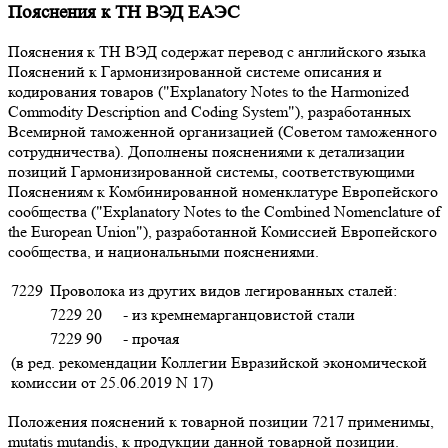
Пояснения к ТН ВЭД ЕАЭС
Пояснения к ТН ВЭД содержат перевод с английского языка
Пояснений к Гармонизированной системе описания и
кодирования товаров ("Explanatory Notes to the Harmonized
Commodity Description and Coding System"), разработанных
Всемирной таможенной организацией (Советом таможенного
сотрудничества). Дополнены пояснениями к детализации
позиций Гармонизированной системы, соответствующими
Пояснениям к Комбинированной номенклатуре Европейского
сообщества ("Explanatory Notes to the Combined Nomenclature of
the European Union"), разработанной Комиссией Европейского
сообщества, и национальными пояснениями.
7229
Проволока из других видов легированных сталей:
7229 20
- из кремнемарганцовистой стали
7229 90
- прочая
(в ред. рекомендации Коллегии Евразийской экономической
комиссии от 25.06.2019 N 17)
Положения пояснений к товарной позиции 7217 применимы,
mutatis mutandis, к продукции данной товарной позиции.