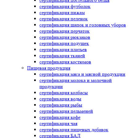
сертификация
постельного белья
сертификация
футболок
сертификация
пижам
сертификация
пеленок
сертификация
шапок и головных уборов
сертификация
перчаток
сертификация
рюкзаков
сертификация
подушек
сертификация
платьев
сертификация
тканей
сертификация
костюмов
Пищевая продукция
сертификация
мяса и мясной продукции
сертификация
молока и молочной
продукции
сертификация
колбасы
сертификация
воды
сертификация
рыбы
сертификация
пельменей
сертификация
кофе
сертификация
чая
сертификация
пищевых добавок
сертификация
БАД