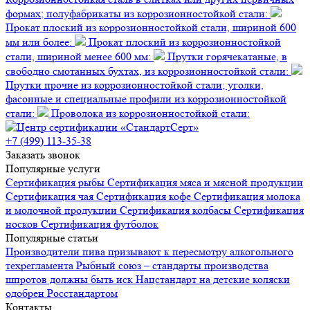
формах; полуфабрикаты из коррозионностойкой стали:
Прокат плоский из коррозионностойкой стали, шириной 600
мм или более:
Прокат плоский из коррозионностойкой
стали, шириной менее 600 мм:
Прутки горячекатаные, в
свободно смотанных бухтах, из коррозионностойкой стали:
Прутки прочие из коррозионностойкой стали; уголки,
фасонные и специальные профили из коррозионностойкой
стали:
Проволока из коррозионностойкой стали:
+7 (499) 113-35-38
Заказать звонок
Популярные услуги
Сертификация
рыбы
Сертификация
мяса и мясной продукции
Сертификация
чая
Сертификация
кофе
Сертификация
молока
и молочной продукции
Сертификация
колбасы
Сертификация
носков
Сертификация
футболок
Популярные статьи
Производители пива призывают к пересмотру алкогольного
техрегламента
Рыбный союз – стандарты производства
шпротов должны быть иск
Нацстандарт на детские коляски
одобрен Росстандартом
Контакты