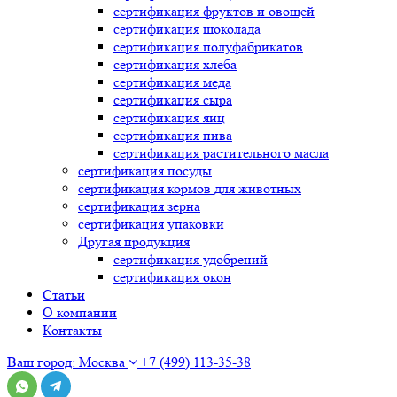
сертификация
фруктов и овощей
сертификация
шоколада
сертификация
полуфабрикатов
сертификация
хлеба
сертификация
меда
сертификация
сыра
сертификация
яиц
сертификация
пива
сертификация
растительного масла
сертификация
посуды
сертификация
кормов для животных
сертификация
зерна
сертификация
упаковки
Другая продукция
сертификация
удобрений
сертификация
окон
Статьи
О компании
Контакты
Ваш город:
Москва
+7 (499) 113-35-38