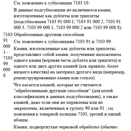
См. пояснение к субпозиции 7103 10.
В данные подсубпозиции не включаются камни,
изготовленные как дублеты или триплеты
(подсубпозиция 7103 91 000 1, 7103 91 000 2, 7103 91
000 3, 7103 99 000 1, 7103 99 000 2 или 7103 99 000 8).
7103
Обработанные другими способами
91
См. пояснение к субпозициям 7103 91 и 7103 99.
000
Камни, изготовленные как дублеты или триплеты,
1 -
представляют собой камни, полученные наложением
7103
одного камня (верхняя часть дублета или триплета) и
99
одного или двух других камней (как правило, более
000
низкого качества) на материал другого вида (например,
8
реконструированные камни или стекло).
Что касается камней, которые не считаются
"обработанными другими способами" (для целей
классификации в данных подсубпозициях), а также
камней, даже если они не оправлены или не
закреплены, включенных в группу 90 или 91 , см.
пояснения к товарной позиции 7103, третий и пятый
абзацы.
Камни, подвергнутые черновой обработке (обычно