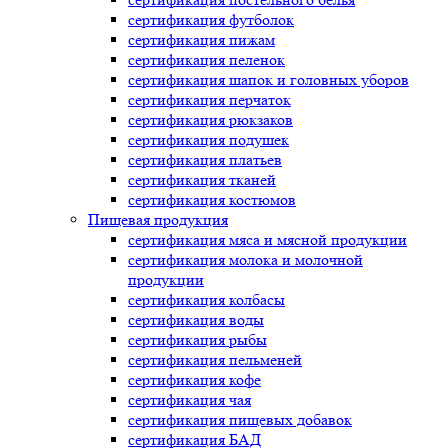
сертификация
футболок
сертификация
пижам
сертификация
пеленок
сертификация
шапок и головных уборов
сертификация
перчаток
сертификация
рюкзаков
сертификация
подушек
сертификация
платьев
сертификация
тканей
сертификация
костюмов
Пищевая продукция
сертификация
мяса и мясной продукции
сертификация
молока и молочной
продукции
сертификация
колбасы
сертификация
воды
сертификация
рыбы
сертификация
пельменей
сертификация
кофе
сертификация
чая
сертификация
пищевых добавок
сертификация
БАД