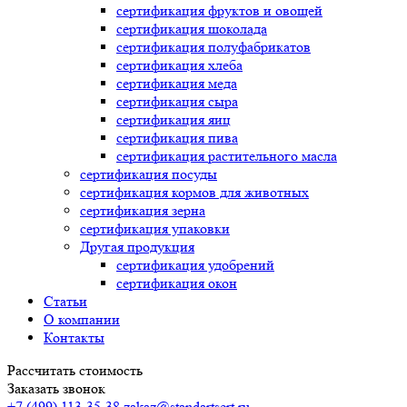
сертификация
фруктов и овощей
сертификация
шоколада
сертификация
полуфабрикатов
сертификация
хлеба
сертификация
меда
сертификация
сыра
сертификация
яиц
сертификация
пива
сертификация
растительного масла
сертификация
посуды
сертификация
кормов для животных
сертификация
зерна
сертификация
упаковки
Другая продукция
сертификация
удобрений
сертификация
окон
Статьи
О компании
Контакты
Рассчитать стоимость
Заказать звонок
+7 (499) 113-35-38
zakaz@standartsert.ru