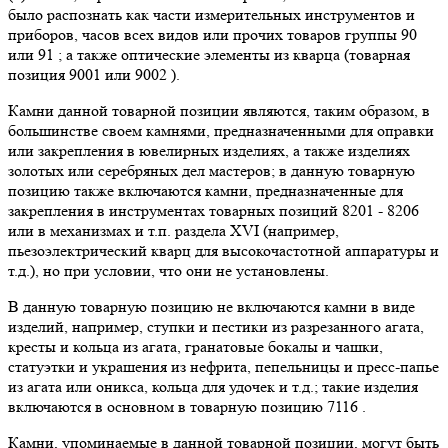
было распознать как части измерительных инструментов и
приборов, часов всех видов или прочих товаров группы 90
или 91 ; а также оптические элементы из кварца (товарная
позиция 9001 или 9002 ).
Камни данной товарной позиции являются, таким образом, в
большинстве своем камнями, предназначенными для оправки
или закрепления в ювелирных изделиях, а также изделиях
золотых или серебряных дел мастеров; в данную товарную
позицию также включаются камни, предназначенные для
закрепления в инструментах товарных позиций 8201 - 8206
или в механизмах и т.п. раздела XVI (например,
пьезоэлектрический кварц для высокочастотной аппаратуры и
т.д.), но при условии, что они не установлены.
В данную товарную позицию не включаются камни в виде
изделий, например, ступки и пестики из разрезанного агата,
кресты и кольца из агата, гранатовые бокалы и чашки,
статуэтки и украшения из нефрита, пепельницы и пресс-папье
из агата или оникса, кольца для удочек и т.д.; такие изделия
включаются в основном в товарную позицию 7116 .
Камни, упоминаемые в данной товарной позиции, могут быть