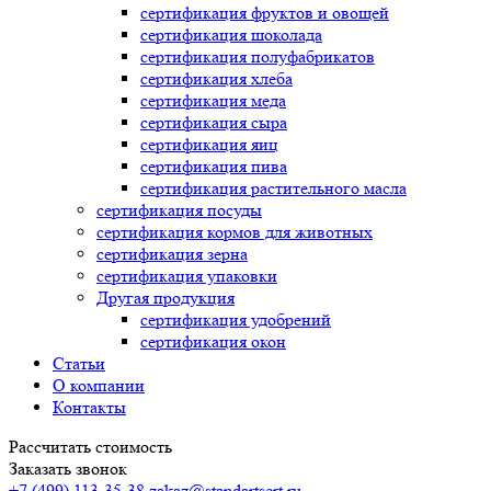
сертификация
фруктов и овощей
сертификация
шоколада
сертификация
полуфабрикатов
сертификация
хлеба
сертификация
меда
сертификация
сыра
сертификация
яиц
сертификация
пива
сертификация
растительного масла
сертификация
посуды
сертификация
кормов для животных
сертификация
зерна
сертификация
упаковки
Другая продукция
сертификация
удобрений
сертификация
окон
Статьи
О компании
Контакты
Рассчитать стоимость
Заказать звонок
+7 (499) 113-35-38
zakaz@standartsert.ru