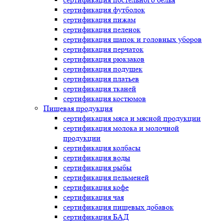
сертификация
футболок
сертификация
пижам
сертификация
пеленок
сертификация
шапок и головных уборов
сертификация
перчаток
сертификация
рюкзаков
сертификация
подушек
сертификация
платьев
сертификация
тканей
сертификация
костюмов
Пищевая продукция
сертификация
мяса и мясной продукции
сертификация
молока и молочной
продукции
сертификация
колбасы
сертификация
воды
сертификация
рыбы
сертификация
пельменей
сертификация
кофе
сертификация
чая
сертификация
пищевых добавок
сертификация
БАД