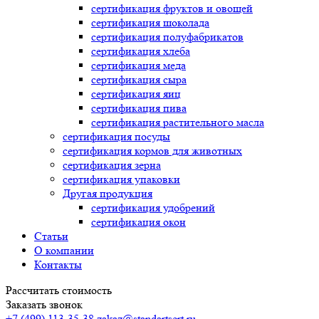
сертификация
фруктов и овощей
сертификация
шоколада
сертификация
полуфабрикатов
сертификация
хлеба
сертификация
меда
сертификация
сыра
сертификация
яиц
сертификация
пива
сертификация
растительного масла
сертификация
посуды
сертификация
кормов для животных
сертификация
зерна
сертификация
упаковки
Другая продукция
сертификация
удобрений
сертификация
окон
Статьи
О компании
Контакты
Рассчитать стоимость
Заказать звонок
+7 (499) 113-35-38
zakaz@standartsert.ru