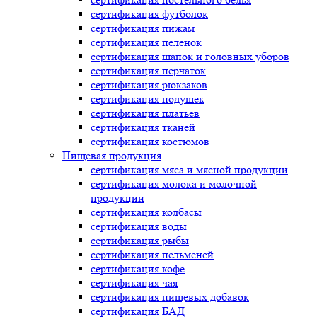
сертификация
футболок
сертификация
пижам
сертификация
пеленок
сертификация
шапок и головных уборов
сертификация
перчаток
сертификация
рюкзаков
сертификация
подушек
сертификация
платьев
сертификация
тканей
сертификация
костюмов
Пищевая продукция
сертификация
мяса и мясной продукции
сертификация
молока и молочной
продукции
сертификация
колбасы
сертификация
воды
сертификация
рыбы
сертификация
пельменей
сертификация
кофе
сертификация
чая
сертификация
пищевых добавок
сертификация
БАД