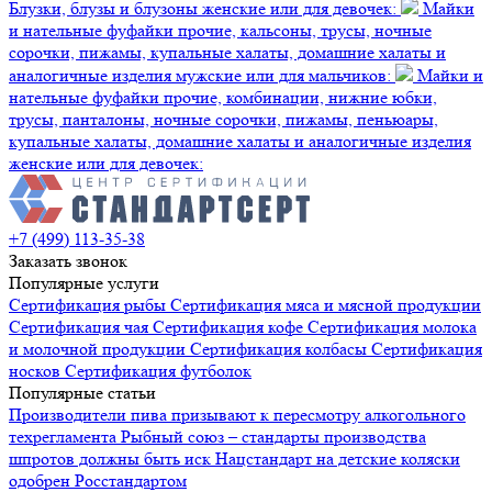
Блузки, блузы и блузоны женские или для девочек:
Майки
и нательные фуфайки прочие, кальсоны, трусы, ночные
сорочки, пижамы, купальные халаты, домашние халаты и
аналогичные изделия мужские или для мальчиков:
Майки и
нательные фуфайки прочие, комбинации, нижние юбки,
трусы, панталоны, ночные сорочки, пижамы, пеньюары,
купальные халаты, домашние халаты и аналогичные изделия
женские или для девочек:
+7 (499) 113-35-38
Заказать звонок
Популярные услуги
Сертификация
рыбы
Сертификация
мяса и мясной продукции
Сертификация
чая
Сертификация
кофе
Сертификация
молока
и молочной продукции
Сертификация
колбасы
Сертификация
носков
Сертификация
футболок
Популярные статьи
Производители пива призывают к пересмотру алкогольного
техрегламента
Рыбный союз – стандарты производства
шпротов должны быть иск
Нацстандарт на детские коляски
одобрен Росстандартом