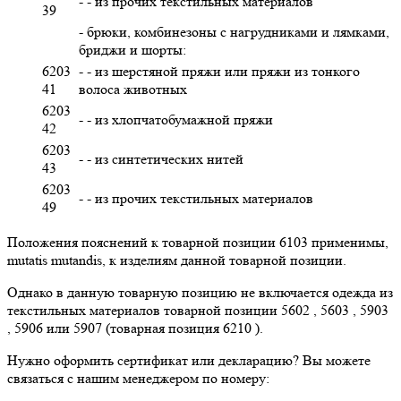
- - из прочих текстильных материалов
39
- брюки, комбинезоны с нагрудниками и лямками,
бриджи и шорты:
6203
- - из шерстяной пряжи или пряжи из тонкого
41
волоса животных
6203
- - из хлопчатобумажной пряжи
42
6203
- - из синтетических нитей
43
6203
- - из прочих текстильных материалов
49
Положения пояснений к товарной позиции 6103 применимы,
mutatis mutandis, к изделиям данной товарной позиции.
Однако в данную товарную позицию не включается одежда из
текстильных материалов товарной позиции 5602 , 5603 , 5903
, 5906 или 5907 (товарная позиция 6210 ).
Нужно оформить сертификат или декларацию? Вы можете
связаться с нашим менеджером по номеру: