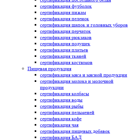
сертификация
футболок
сертификация
пижам
сертификация
пеленок
сертификация
шапок и головных уборов
сертификация
перчаток
сертификация
рюкзаков
сертификация
подушек
сертификация
платьев
сертификация
тканей
сертификация
костюмов
Пищевая продукция
сертификация
мяса и мясной продукции
сертификация
молока и молочной
продукции
сертификация
колбасы
сертификация
воды
сертификация
рыбы
сертификация
пельменей
сертификация
кофе
сертификация
чая
сертификация
пищевых добавок
сертификация
БАД