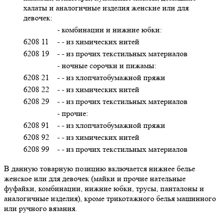
халаты и аналогичные изделия женские или для
девочек:
- комбинации и нижние юбки:
6208 11
- - из химических нитей
6208 19
- - из прочих текстильных материалов
- ночные сорочки и пижамы:
6208 21
- - из хлопчатобумажной пряжи
6208 22
- - из химических нитей
6208 29
- - из прочих текстильных материалов
- прочие:
6208 91
- - из хлопчатобумажной пряжи
6208 92
- - из химических нитей
6208 99
- - из прочих текстильных материалов
В данную товарную позицию включается нижнее белье
женское или для девочек (майки и прочие нательные
фуфайки, комбинации, нижние юбки, трусы, панталоны и
аналогичные изделия), кроме трикотажного белья машинного
или ручного вязания.