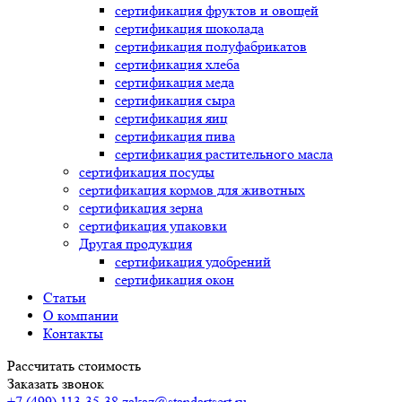
сертификация
фруктов и овощей
сертификация
шоколада
сертификация
полуфабрикатов
сертификация
хлеба
сертификация
меда
сертификация
сыра
сертификация
яиц
сертификация
пива
сертификация
растительного масла
сертификация
посуды
сертификация
кормов для животных
сертификация
зерна
сертификация
упаковки
Другая продукция
сертификация
удобрений
сертификация
окон
Статьи
О компании
Контакты
Рассчитать стоимость
Заказать звонок
+7 (499) 113-35-38
zakaz@standartsert.ru