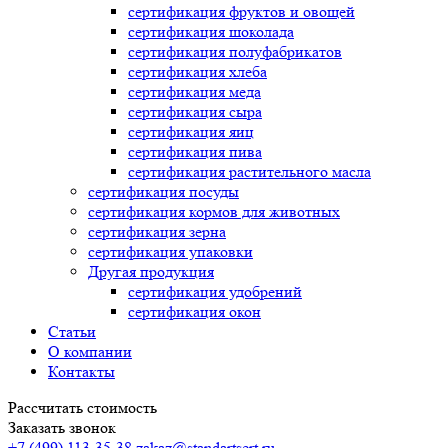
сертификация
фруктов и овощей
сертификация
шоколада
сертификация
полуфабрикатов
сертификация
хлеба
сертификация
меда
сертификация
сыра
сертификация
яиц
сертификация
пива
сертификация
растительного масла
сертификация
посуды
сертификация
кормов для животных
сертификация
зерна
сертификация
упаковки
Другая продукция
сертификация
удобрений
сертификация
окон
Статьи
О компании
Контакты
Рассчитать стоимость
Заказать звонок
+7 (499) 113-35-38
zakaz@standartsert.ru