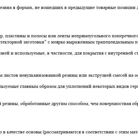
зина в формах, не вошедших в предыдущие товарные позиции да
р, пластины и полосы или ленты непрямоугольного поперечного
ротекторной заготовки" с неярко выраженным трапецеидальным 
зией и используемые, в частности, для покрытия с внутренней с
м листов невулканизованной резины или экструзией смесей на ос
пользуемые главным образом для уплотнений некоторых видов г
й резины, обработанные другим способом, чем поверхностная об
 в качестве основы (рассматриваются в соответствии с этим мате