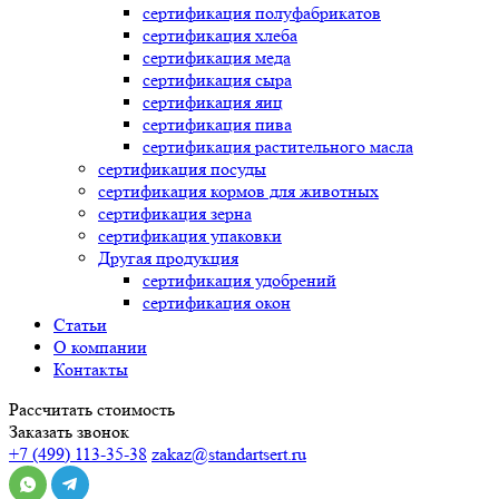
сертификация
полуфабрикатов
сертификация
хлеба
сертификация
меда
сертификация
сыра
сертификация
яиц
сертификация
пива
сертификация
растительного масла
сертификация
посуды
сертификация
кормов для животных
сертификация
зерна
сертификация
упаковки
Другая продукция
сертификация
удобрений
сертификация
окон
Статьи
О компании
Контакты
Рассчитать стоимость
Заказать звонок
+7 (499) 113-35-38
zakaz@standartsert.ru