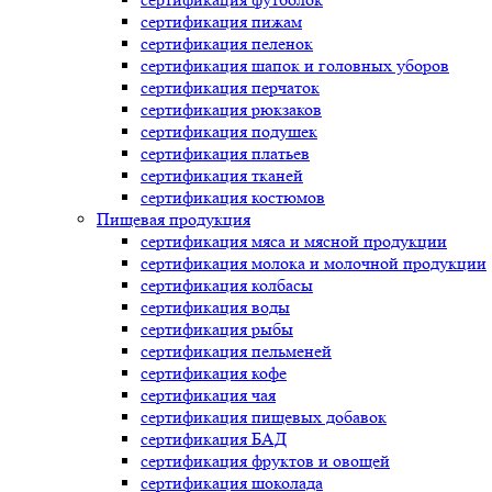
сертификация
пижам
сертификация
пеленок
сертификация
шапок и головных уборов
сертификация
перчаток
сертификация
рюкзаков
сертификация
подушек
сертификация
платьев
сертификация
тканей
сертификация
костюмов
Пищевая продукция
сертификация
мяса и мясной продукции
сертификация
молока и молочной продукции
сертификация
колбасы
сертификация
воды
сертификация
рыбы
сертификация
пельменей
сертификация
кофе
сертификация
чая
сертификация
пищевых добавок
сертификация
БАД
сертификация
фруктов и овощей
сертификация
шоколада