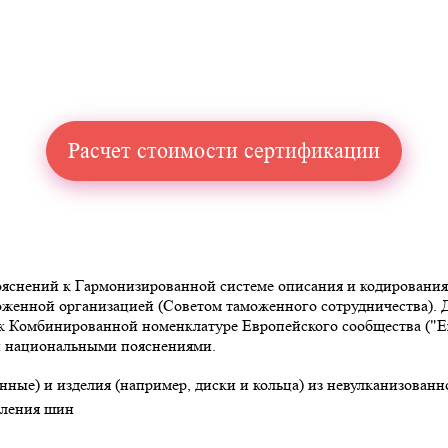
Расчет стоимости сертификации
снений к Гармонизированной системе описания и кодирования то
аможенной организацией (Советом таможенного сотрудничества)
омбинированной номенклатуре Европейского сообщества ("Explan
 и национальными пояснениями.
ные) и изделия (например, диски и кольца) из невулканизованн
вления шин