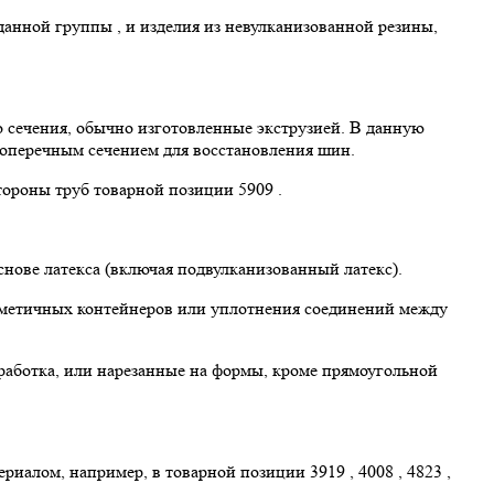
нной группы , и изделия из невулканизованной резины,
 сечения, обычно изготовленные экструзией. В данную
поперечным сечением для восстановления шин.
тороны труб товарной позиции 5909 .
нове латекса (включая подвулканизованный латекс).
ерметичных контейнеров или уплотнения соединений между
работка, или нарезанные на формы, кроме прямоугольной
риалом, например, в товарной позиции 3919 , 4008 , 4823 ,