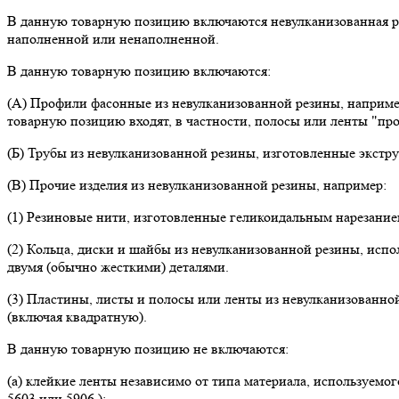
В данную товарную позицию включаются невулканизованная ре
наполненной или ненаполненной.
В данную товарную позицию включаются:
(А) Профили фасонные из невулканизованной резины, наприме
товарную позицию входят, в частности, полосы или ленты "п
(Б) Трубы из невулканизованной резины, изготовленные экстру
(В) Прочие изделия из невулканизованной резины, например:
(1) Резиновые нити, изготовленные геликоидальным нарезание
(2) Кольца, диски и шайбы из невулканизованной резины, ис
двумя (обычно жесткими) деталями.
(3) Пластины, листы и полосы или ленты из невулканизованно
(включая квадратную).
В данную товарную позицию не включаются:
(а) клейкие ленты независимо от типа материала, используемого
5603 или 5906 );