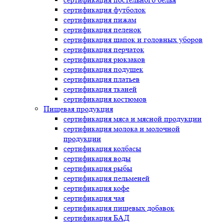
сертификация
футболок
сертификация
пижам
сертификация
пеленок
сертификация
шапок и головных уборов
сертификация
перчаток
сертификация
рюкзаков
сертификация
подушек
сертификация
платьев
сертификация
тканей
сертификация
костюмов
Пищевая продукция
сертификация
мяса и мясной продукции
сертификация
молока и молочной
продукции
сертификация
колбасы
сертификация
воды
сертификация
рыбы
сертификация
пельменей
сертификация
кофе
сертификация
чая
сертификация
пищевых добавок
сертификация
БАД