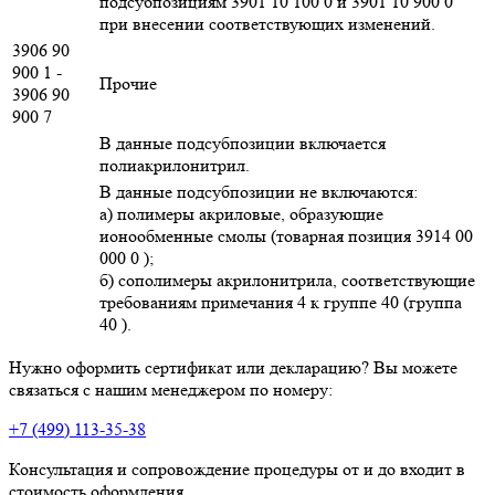
подсубпозициям 3901 10 100 0 и 3901 10 900 0
при внесении соответствующих изменений.
3906 90
900 1 -
Прочие
3906 90
900 7
В данные подсубпозиции включается
полиакрилонитрил.
В данные подсубпозиции не включаются:
а) полимеры акриловые, образующие
ионообменные смолы (товарная позиция 3914 00
000 0 );
б) сополимеры акрилонитрила, соответствующие
требованиям примечания 4 к группе 40 (группа
40 ).
Нужно оформить сертификат или декларацию? Вы можете
связаться с нашим менеджером по номеру:
+7 (499) 113-35-38
Консультация и сопровождение процедуры от и до входит в
стоимость оформления