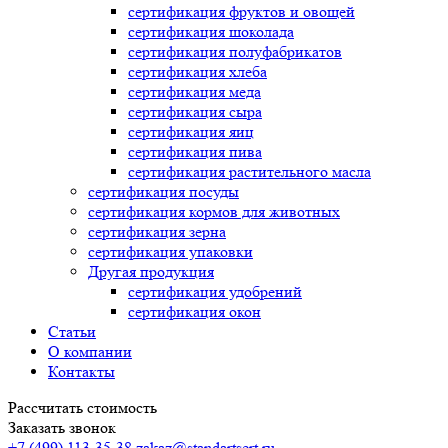
сертификация
фруктов и овощей
сертификация
шоколада
сертификация
полуфабрикатов
сертификация
хлеба
сертификация
меда
сертификация
сыра
сертификация
яиц
сертификация
пива
сертификация
растительного масла
сертификация
посуды
сертификация
кормов для животных
сертификация
зерна
сертификация
упаковки
Другая продукция
сертификация
удобрений
сертификация
окон
Статьи
О компании
Контакты
Рассчитать стоимость
Заказать звонок
+7 (499) 113-35-38
zakaz@standartsert.ru