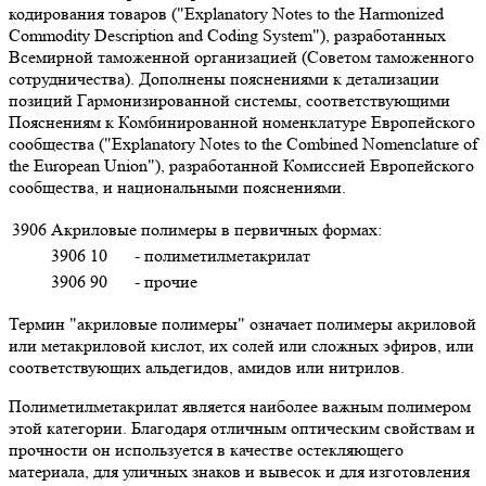
кодирования товаров ("Explanatory Notes to the Harmonized
Commodity Description and Coding System"), разработанных
Всемирной таможенной организацией (Советом таможенного
сотрудничества). Дополнены пояснениями к детализации
позиций Гармонизированной системы, соответствующими
Пояснениям к Комбинированной номенклатуре Европейского
сообщества ("Explanatory Notes to the Combined Nomenclature of
the European Union"), разработанной Комиссией Европейского
сообщества, и национальными пояснениями.
3906
Акриловые полимеры в первичных формах:
3906 10
- полиметилметакрилат
3906 90
- прочие
Термин "акриловые полимеры" означает полимеры акриловой
или метакриловой кислот, их солей или сложных эфиров, или
соответствующих альдегидов, амидов или нитрилов.
Полиметилметакрилат является наиболее важным полимером
этой категории. Благодаря отличным оптическим свойствам и
прочности он используется в качестве остекляющего
материала, для уличных знаков и вывесок и для изготовления