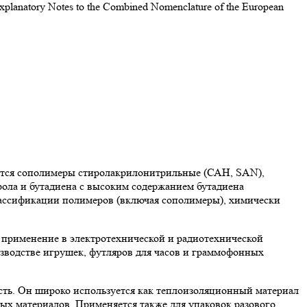
atory Notes to the Combined Nomenclature of the European
ются сополимеры стиролакрилонитрильные (САН, SAN),
ола и бутадиена с высоким содержанием бутадиена
классификации полимеров (включая сополимеры), химически
 применение в электротехнической и радиотехнической
зводстве игрушек, футляров для часов и граммофонных
ть. Он широко используется как теплоизоляционный материал
ых материалов. Применяется также для упаковок разового