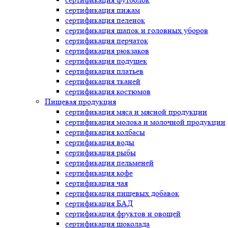
сертификация
пижам
сертификация
пеленок
сертификация
шапок и головных уборов
сертификация
перчаток
сертификация
рюкзаков
сертификация
подушек
сертификация
платьев
сертификация
тканей
сертификация
костюмов
Пищевая продукция
сертификация
мяса и мясной продукции
сертификация
молока и молочной продукции
сертификация
колбасы
сертификация
воды
сертификация
рыбы
сертификация
пельменей
сертификация
кофе
сертификация
чая
сертификация
пищевых добавок
сертификация
БАД
сертификация
фруктов и овощей
сертификация
шоколада