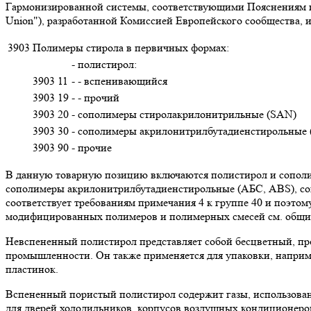
Гармонизированной системы, соответствующими Пояснениям к К
Union"), разработанной Комиссией Европейского сообщества,
3903
Полимеры стирола в первичных формах:
- полистирол:
3903 11
- - вспенивающийся
3903 19
- - прочий
3903 20
- сополимеры стиролакрилонитрильные (SAN)
3903 30
- сополимеры акрилонитрилбутадиенстирольные
3903 90
- прочие
В данную товарную позицию включаются полистирол и сопол
сополимеры акрилонитрилбутадиенстирольные (АБС, ABS), соп
соответствует требованиям примечания 4 к группе 40 и поэто
модифицированных полимеров и полимерных смесей см. общие
Невспененный полистирол представляет собой бесцветный, пр
промышленности. Он также применяется для упаковки, наприме
пластинок.
Вспененный пористый полистирол содержит газы, использован
для дверей холодильников, корпусов воздушных кондиционеров