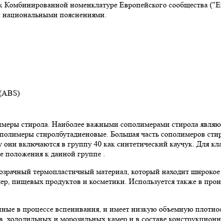
омбинированной номенклатуре Европейского сообщества ("Explan
 и национальными пояснениями.
 (ABS)
имеры стирола. Наиболее важными сополимерами стирола явля
олимеры стиролбутадиеновые. Большая часть сополимеров стир
му они включаются в группу 40 как синтетический каучук. Для 
 положения к данной группе .
озрачный термопластичный материал, который находит широкое
р, пищевых продуктов и косметики. Используется также в прои
ные в процессе вспенивания, и имеет низкую объемную плотнос
, холодильных и морозильных камер и в составе конструкционн