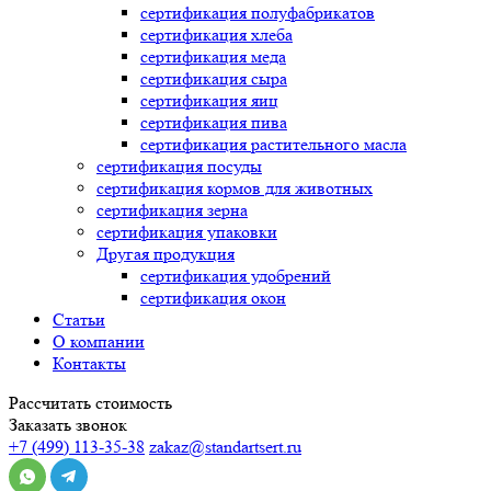
сертификация
полуфабрикатов
сертификация
хлеба
сертификация
меда
сертификация
сыра
сертификация
яиц
сертификация
пива
сертификация
растительного масла
сертификация
посуды
сертификация
кормов для животных
сертификация
зерна
сертификация
упаковки
Другая продукция
сертификация
удобрений
сертификация
окон
Статьи
О компании
Контакты
Рассчитать стоимость
Заказать звонок
+7 (499) 113-35-38
zakaz@standartsert.ru