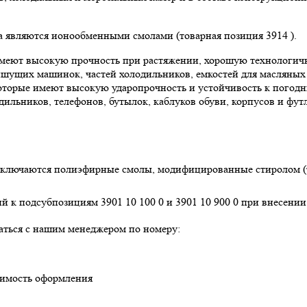
являются ионообменными смолами (товарная позиция 3914 ).
еют высокую прочность при растяжении, хорошую технологичн
ишущих машинок, частей холодильников, емкостей для масляных
орые имеют высокую ударопрочность и устойчивость к погодны
ильников, телефонов, бутылок, каблуков обуви, корпусов и фут
ключаются полиэфирные смолы, модифицированные стиролом (то
 к подсубпозициям 3901 10 100 0 и 3901 10 900 0 при внесени
аться с нашим менеджером по номеру:
оимость оформления