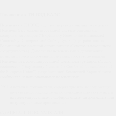
Пояснения к ТН ВЭД ЕАЭС
Пояснения к ТН ВЭД содержат перевод с английского языка
Пояснений к Гармонизированной системе описания и
кодирования товаров ("Explanatory Notes to the Harmonized
Commodity Description and Coding System"), разработанных
Всемирной таможенной организацией (Советом таможенного
сотрудничества). Дополнены пояснениями к детализации
позиций Гармонизированной системы, соответствующими
Пояснениям к Комбинированной номенклатуре Европейского
сообщества ("Explanatory Notes to the Combined Nomenclature of
the European Union"), разработанной Комиссией Европейского
сообщества, и национальными пояснениями.
2911
Ацетали и полуацетали, содержащие или не содержащие
другую кислородсодержащую функциональную группу, и
их галогенированные, сульфированные, нитрованные или
нитрозированные производные
(А) АЦЕТАЛИ И ПОЛУАЦЕТАЛИ