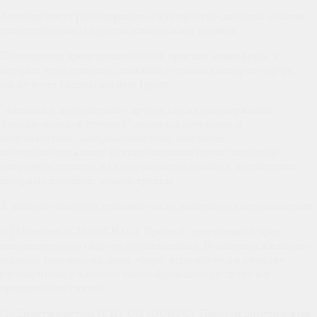
Ацетали могут рассматриваться как простые диэфиры (обычно
гипотетических) гидратов альдегидов и кетонов.
Полуацетали представляют собой простые моноэфиры, в
которых атом углерода, смежный с атомом кислорода эфира,
также несет гидроксильную группу.
"Ацетали и полуацетали с другой кислородсодержащей
функциональной группой" являются ацеталями и
полуацеталями, содержащими одну или более
кислородсодержащих функциональных групп (например,
спиртовую группу), на которые дается ссылка в предыдущих
товарных позициях данной группы .
В данную товарную позицию также включаются пероксикетали.
(1) Метилаль (CH2(OCH3)2). Простой диметиловый эфир
гипотетического гидрата формальдегида. Бесцветная жидкость с
запахом, похожим на запах эфира; используется в качестве
растворителя, в качестве анестезирующего средства и в
органическом синтезе.
(2) Диметилацеталь (CH3·CH·(OCH3)2). Простой диметиловый