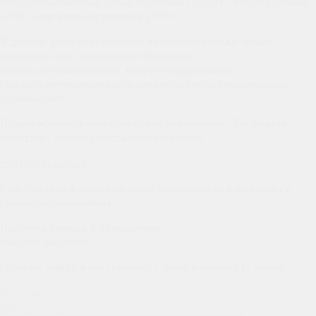
хлорпропилацеталь), сульфогруппами (-SO3H), нитрогруппами
(-NO2) или нитрозогруппами (-NO).
В данную товарную позицию включаются также любые
сочетания этих производных (например,
нитрогалогенированные, нитросульфированные,
сульфогалогенированные и нитросульфогалогенированные
производные).
Нужно оформить сертификат или декларацию? Вы можете
связаться с нашим менеджером по номеру:
+7 (499) 113-35-38
Консультация и сопровождение процедуры от и до входит в
стоимость оформления
Получить помощь в оформлении
Заказать документ
Оставьте заявку и мы свяжемся с Вами в течение 15 минут