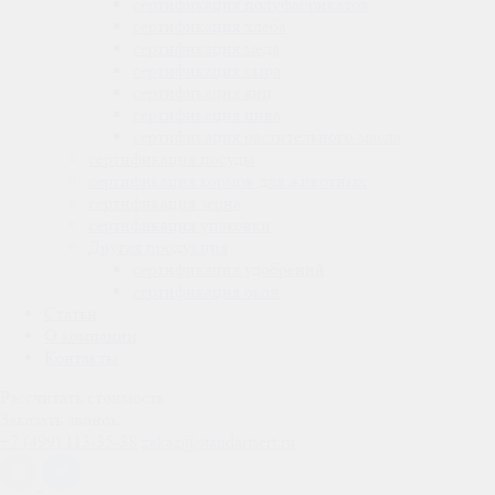
сертификация
полуфабрикатов
сертификация
хлеба
сертификация
меда
сертификация
сыра
сертификация
яиц
сертификация
пива
сертификация
растительного масла
сертификация
посуды
сертификация
кормов для животных
сертификация
зерна
сертификация
упаковки
Другая продукция
сертификация
удобрений
сертификация
окон
Статьи
О компании
Контакты
Рассчитать стоимость
Заказать звонок
+7 (499) 113-35-38
zakaz@standartsert.ru