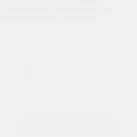
группу, и их галогенированные,
сульфированные, нитрованные или
нитрозированные производные
Расчет стоимости сертификации