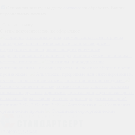
Отправляя заявку, вы даете
согласие
на обработку Ваших
персональных данных
C этим документом так же оформляют
Гормоны, простагландины, тромбоксаны и лейкотриены,
природные или синтезированные; их производные и
структурные аналоги, включающие цепочечные
модифицированные полипептиды, используемые в основном в
качестве гормонов:
Гликозиды, природные или
синтезированные, их соли, простые и сложные эфиры и прочие
производные:
Алкалоиды, природные или синтезированные,
их соли, простые и сложные эфиры и прочие производные:
Сахара химически чистые, кроме сахарозы, лактозы, мальтозы,
глюкозы и фруктозы; простые эфиры сахаров, ацетали сахаров и
сложные эфиры сахаров, их соли, кроме продуктов товарной
позиции 2937, 2938 или 2939
Антибиотики:
Соединения
органические прочие
Соединения сероорганические:
+7 (499) 113-35-38