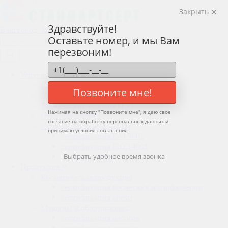
Закрыть
Здравствуйте!
Ваш город:
Москва
Оставьте номер, и мы Вам
перезвоним!
Услуги
Сертификат соответствия ТР ТС
Позвоните мне!
Декларация соответствия ТР ТС
Технические условия (ТУ)
Нажимая на кнопку "
Позвоните мне
", я даю свое
Отказное письмо
согласие на обработку персональных данных и
сертификация
ISO (ИСО)
принимаю
условия соглашения
сертификация
ISO 9001
сертификация
ISO 14001
сертификация
Выбрать удобное время звонка
ISO 22000
Продукция
Косметическая продукция
сертификация
косметики и парфюмерии
сертификация
крема
Машины и оборудование
сертификация
насосов
сертификация
станков