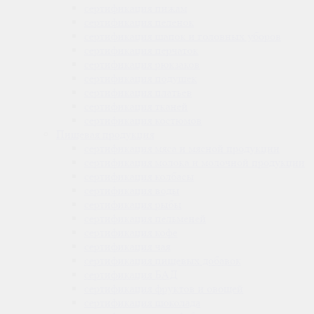
сертификация
пижам
сертификация
пеленок
сертификация
шапок и головных уборов
сертификация
перчаток
сертификация
рюкзаков
сертификация
подушек
сертификация
платьев
сертификация
тканей
сертификация
костюмов
Пищевая продукция
сертификация
мяса и мясной продукции
сертификация
молока и молочной продукции
сертификация
колбасы
сертификация
воды
сертификация
рыбы
сертификация
пельменей
сертификация
кофе
сертификация
чая
сертификация
пищевых добавок
сертификация
БАД
сертификация
фруктов и овощей
сертификация
шоколада