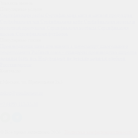
Заказать звонок
Популярные услуги
Сертификация
рыбы
Сертификация
мяса и мясной продукции
Сертификация
чая
Сертификация
кофе
Сертификация
молока и
молочной продукции
Сертификация
колбасы
Сертификация
носков
Сертификация
футболок
Популярные статьи
Производители пива призывают к пересмотру алкогольного
техрегламента
Рыбный союз – стандарты производства шпротов
должны быть иск
Нацстандарт на детские коляски одобрен
Росстандартом
Контакты
г.Москва, ул. Привольная 2к5
zakaz@standartsert.ru
+7 (499) 113-35-38
© Все права защищены 2026
Политика конфиденциальности