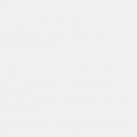
эфир гипотетического гидрата ацетальдегида; используется в
качестве анестезирующего средства.
(3) Диэтилацеталь (CH3·CH·(OC2H5)2). Также является
производным гипотетического гидрата ацетальдегида.
Бесцветная жидкость с приятным запахом, похожим на запах
эфира; используется в качестве растворителя и как
анестезирующее средство.
(4) 1,1-ди(трет-бутилперокси)циклогексан (C14H28O4).*
В данную товарную позицию не включаются поливинилацетали
(товарная позиция 3905 ).
(Б) ГАЛОГЕНИРОВАННЫЕ, СУЛЬФИРОВАННЫЕ,
НИТРОВАННЫЕ
ИЛИ НИТРОЗИРОВАННЫЕ ПРОИЗВОДНЫЕ АЦЕТАЛЕЙ И
ПОЛУАЦЕТАЛЕЙ
Эти производные являются соединениями, получаемыми путем
полного или частичного замещения одного или более атомов
водорода в ацетале галогенами (например, алкоголят хлораля,