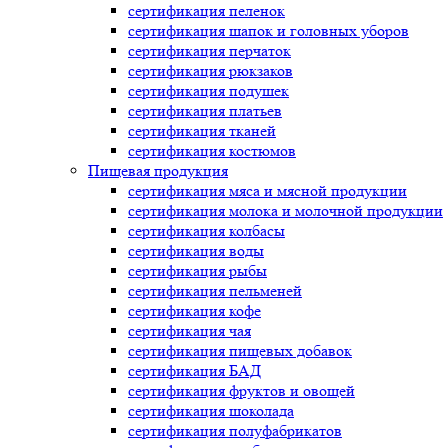
сертификация
пеленок
сертификация
шапок и головных уборов
сертификация
перчаток
сертификация
рюкзаков
сертификация
подушек
сертификация
платьев
сертификация
тканей
сертификация
костюмов
Пищевая продукция
сертификация
мяса и мясной продукции
сертификация
молока и молочной продукции
сертификация
колбасы
сертификация
воды
сертификация
рыбы
сертификация
пельменей
сертификация
кофе
сертификация
чая
сертификация
пищевых добавок
сертификация
БАД
сертификация
фруктов и овощей
сертификация
шоколада
сертификация
полуфабрикатов