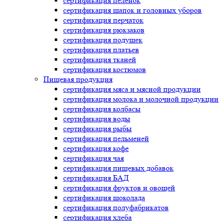
сертификация
пеленок
сертификация
шапок и головных уборов
сертификация
перчаток
сертификация
рюкзаков
сертификация
подушек
сертификация
платьев
сертификация
тканей
сертификация
костюмов
Пищевая продукция
сертификация
мяса и мясной продукции
сертификация
молока и молочной продукции
сертификация
колбасы
сертификация
воды
сертификация
рыбы
сертификация
пельменей
сертификация
кофе
сертификация
чая
сертификация
пищевых добавок
сертификация
БАД
сертификация
фруктов и овощей
сертификация
шоколада
сертификация
полуфабрикатов
сертификация
хлеба