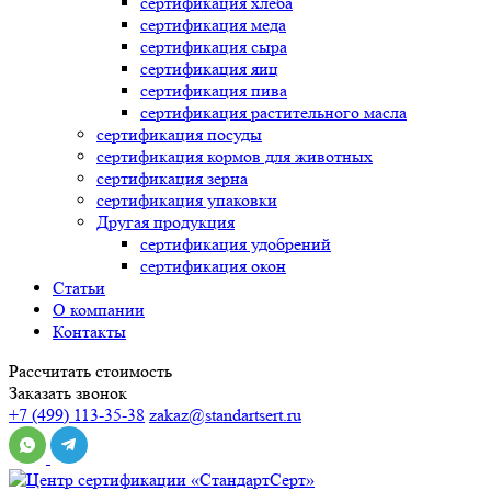
сертификация
хлеба
сертификация
меда
сертификация
сыра
сертификация
яиц
сертификация
пива
сертификация
растительного масла
сертификация
посуды
сертификация
кормов для животных
сертификация
зерна
сертификация
упаковки
Другая продукция
сертификация
удобрений
сертификация
окон
Статьи
О компании
Контакты
Рассчитать стоимость
Заказать звонок
+7 (499) 113-35-38
zakaz@standartsert.ru