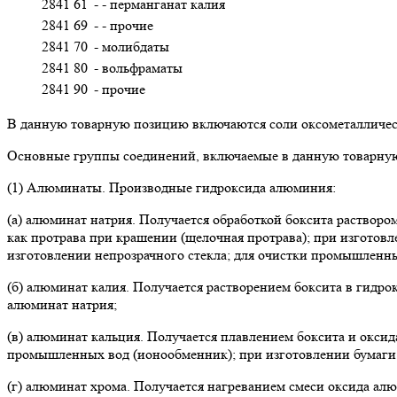
2841 61
- - перманганат калия
2841 69
- - прочие
2841 70
- молибдаты
2841 80
- вольфраматы
2841 90
- прочие
В данную товарную позицию включаются соли оксометаллическ
Основные группы соединений, включаемые в данную товарну
(1) Алюминаты. Производные гидроксида алюминия:
(а) алюминат натрия. Получается обработкой боксита растворо
как протрава при крашении (щелочная протрава); при изготовл
изготовлении непрозрачного стекла; для очистки промышленных
(б) алюминат калия. Получается растворением боксита в гидрок
алюминат натрия;
(в) алюминат кальция. Получается плавлением боксита и оксид
промышленных вод (ионообменник); при изготовлении бумаги (
(г) алюминат хрома. Получается нагреванием смеси оксида алю