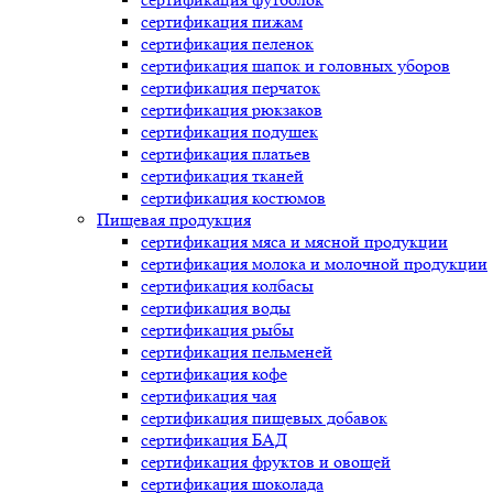
сертификация
пижам
сертификация
пеленок
сертификация
шапок и головных уборов
сертификация
перчаток
сертификация
рюкзаков
сертификация
подушек
сертификация
платьев
сертификация
тканей
сертификация
костюмов
Пищевая продукция
сертификация
мяса и мясной продукции
сертификация
молока и молочной продукции
сертификация
колбасы
сертификация
воды
сертификация
рыбы
сертификация
пельменей
сертификация
кофе
сертификация
чая
сертификация
пищевых добавок
сертификация
БАД
сертификация
фруктов и овощей
сертификация
шоколада