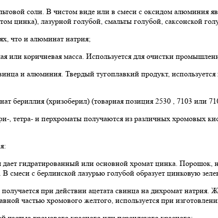
льтовой соли. В чистом виде или в смеси с оксидом алюминия яв
м цинка), лазурной голубой, смальты голубой, саксонской голуб
ях, что и алюминат натрия;
белая или коричневая масса. Используется для очистки промышле
свинца и алюминия. Твердый тугоплавкий продукт, используется
 бериллия (хризоберил) (товарная позиция 2530 , 7103 или 7105
ри-, тетра- и перхроматы получаются из различных хромовых кис
я:
 дает гидратированный или основной хромат цинка. Порошок, не
. В смеси с берлинской лазурью голубой образует цинковую зеле
 получается при действии ацетата свинца на дихромат натрия.
тавной частью хромового желтого, используется при изготовлении
ой частью хромового красного или персидского красного;