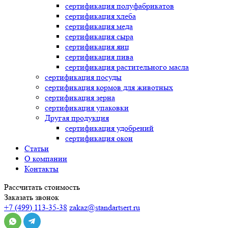
сертификация
полуфабрикатов
сертификация
хлеба
сертификация
меда
сертификация
сыра
сертификация
яиц
сертификация
пива
сертификация
растительного масла
сертификация
посуды
сертификация
кормов для животных
сертификация
зерна
сертификация
упаковки
Другая продукция
сертификация
удобрений
сертификация
окон
Статьи
О компании
Контакты
Рассчитать стоимость
Заказать звонок
+7 (499) 113-35-38
zakaz@standartsert.ru