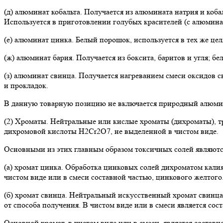
(д) алюминат кобальта. Получается из алюмината натрия и коба
Используется в приготовлении голубых красителей (с алюминато
(е) алюминат цинка. Белый порошок, используется в тех же цел
(ж) алюминат бария. Получается из боксита, баритов и угля; 
(з) алюминат свинца. Получается нагреванием смеси оксидов 
и прокладок.
В данную товарную позицию не включается природный алюминат
(2) Хроматы. Нейтральные или кислые хроматы (дихроматы), т
дихромовой кислоты H2Cr2O7, не выделенной в чистом виде.
Основными из этих главным образом токсичных солей являютс
(а) хромат цинка. Обработка цинковых солей дихроматом калия
чистом виде или в смеси составной частью, цинкового желтого
(б) хромат свинца. Нейтральный искусственный хромат свинца
от способа получения. В чистом виде или в смеси является сос
Основной хромат, в чистом виде или в смеси, является составн