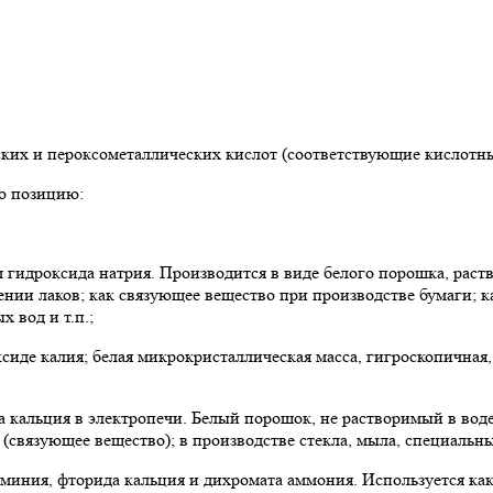
их и пероксометаллических кислот (соответствующие кислотны
ю позицию:
м гидроксида натрия. Производится в виде белого порошка, раст
ении лаков; как связующее вещество при производстве бумаги; к
 вод и т.п.;
сиде калия; белая микрокристаллическая масса, гигроскопичная, 
а кальция в электропечи. Белый порошок, не растворимый в воде
связующее вещество); в производстве стекла, мыла, специальн
миния, фторида кальция и дихромата аммония. Используется как