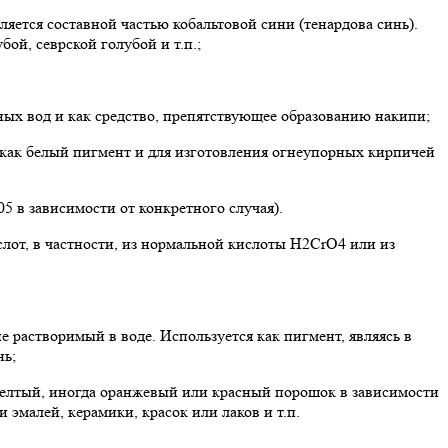
ляется составной частью кобальтовой сини (тенардова синь).
ой, севрской голубой и т.п.;
нных вод и как средство, препятствующее образованию накипи;
 как белый пигмент и для изготовления огнеупорных кирпичей
 в зависимости от конкретного случая).
лот, в частности, из нормальной кислоты H2CrO4 или из
 растворимый в воде. Используется как пигмент, являясь в
нь;
 Желтый, иногда оранжевый или красный порошок в зависимости
 эмалей, керамики, красок или лаков и т.п.