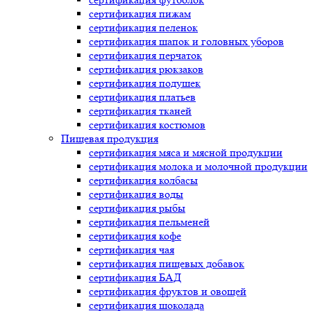
сертификация
пижам
сертификация
пеленок
сертификация
шапок и головных уборов
сертификация
перчаток
сертификация
рюкзаков
сертификация
подушек
сертификация
платьев
сертификация
тканей
сертификация
костюмов
Пищевая продукция
сертификация
мяса и мясной продукции
сертификация
молока и молочной продукции
сертификация
колбасы
сертификация
воды
сертификация
рыбы
сертификация
пельменей
сертификация
кофе
сертификация
чая
сертификация
пищевых добавок
сертификация
БАД
сертификация
фруктов и овощей
сертификация
шоколада