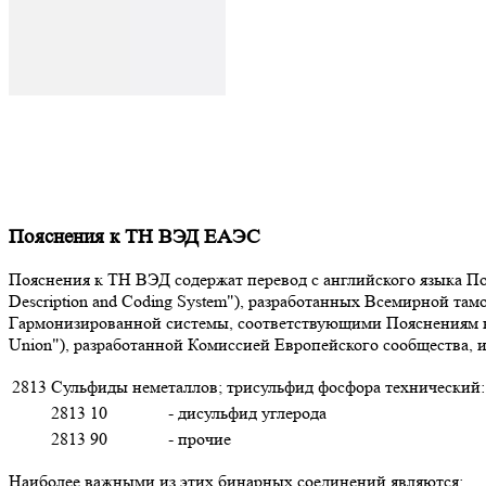
Пояснения к ТН ВЭД ЕАЭС
Пояснения к ТН ВЭД содержат перевод с английского языка Поя
Description and Coding System"), разработанных Всемирной т
Гармонизированной системы, соответствующими Пояснениям к К
Union"), разработанной Комиссией Европейского сообщества,
2813
Сульфиды неметаллов; трисульфид фосфора технический:
2813 10
- дисульфид углерода
2813 90
- прочие
Наиболее важными из этих бинарных соединений являются: