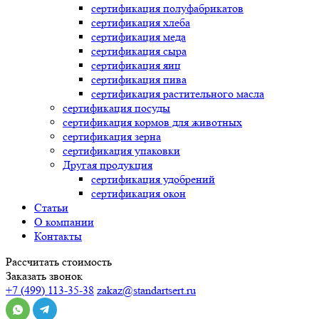
сертификация
полуфабрикатов
сертификация
хлеба
сертификация
меда
сертификация
сыра
сертификация
яиц
сертификация
пива
сертификация
растительного масла
сертификация
посуды
сертификация
кормов для животных
сертификация
зерна
сертификация
упаковки
Другая продукция
сертификация
удобрений
сертификация
окон
Статьи
О компании
Контакты
Рассчитать стоимость
Заказать звонок
+7 (499) 113-35-38
zakaz@standartsert.ru