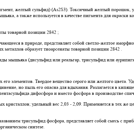
ент, желтый сульфид) (As2S3). Токсичный желтый порошок, удел
ьяка, а также используется в качестве пигмента для окраски ко
иты товарной позиции 2842 ;
ечающееся в природе, представляет собой светло-желтое аморфно
х металлов образует тиоарсенаты товарной позиции 2842 .
ы мышьяка (дисульфид или реальгар, трисульфид или аурипигме
 его элементов. Твердое вещество серого или желтого цвета. Уд
инение, но пыль его опасна для вдыхания. Разлагается в кипящей
ентасульфида дифосфора и вместо фосфора в производстве спичек
х кристаллов; удельный вес 2,03 - 2,09. Применяется в тех же ц
названием трисульфид фосфора, представляет собой смесь с при
рганическом синтезе.