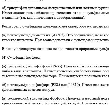
(б) трисульфид димышьяка (искусственный или ложный аурипигм
Имеет аналогичные области применения, что и дисульфид димыш
медицине (так как уничтожает новообразования).
Реагирует с сульфидами щелочных металлов, образуя тиоарсен
(в) пентасульфид димышьяка (As2S5). Это соединение, не встр
качестве пигмента. При взаимодействии с сульфидами щелочны
В данную товарную позицию не включаются природные сульфид
(4) Сульфиды фосфора:
(а) трисульфид тетрафосфора (P4S3). Получают из составляющих
либо в виде кристаллов. Пахнет чесноком, слабо токсичное соед
устойчивым сульфидом фосфора. Применяется в производстве п
(б) пентасульфид дифосфора (P2S5 или P4S10). Имеет вид желты
флотационных агентов для руд;
(в) технический трисульфид фосфора. Продукт, известный под 
кристаллической массы, разлагающейся водой. Применяется в о