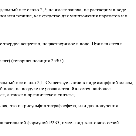
ьный вес около 2,7; не имеет запаха, не растворим в воде.
жи или резины, как средство для уничтожения паразитов и в
е твердое вещество, не растворимое в воде. Применяется в
нт) (товарная позиция 2530 ).
ельный вес около 2,1. Существует либо в виде аморфной массы,
 воде, на воздухе не разлагается. Является наиболее
, а также в органическом синтезе;
елях, что и трисульфид тетрафосфора, или для получения
близительной формулой P2S3; имеет вид желтовато-серой