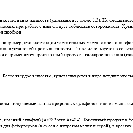
ная токсичная жидкость (удельный вес около 1,3). Не смешивае
дыхания, при работе с ним следует соблюдать осторожность. Хра
й пробкой.
, например, при экстракции растительных масел, жиров или эфи
или в резиновой промышленности. Также используется в сельско
же применяется производный продукт - тиокарбонат калия (товар
Белое твердое вещество, кристаллизуется в виде летучих игольч
ды, получаемые или из природных сульфидов, или из мышьяка,
р, красный сульфид) (As2S2 или As4S4). Токсичный продукт в 
ся для фейерверков (в смеси с нитратом калия и серой), в краск