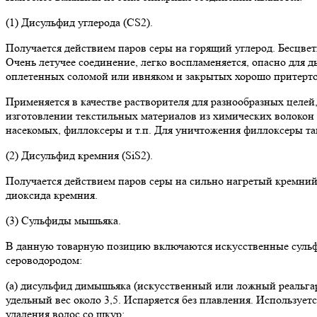
(1) Дисульфид углерода (CS2).
Получается действием паров серы на горящий углерод. Бесцвет
Очень летучее соединение, легко воспламеняется, опасно для 
оплетенных соломой или ивняком и закрытых хорошо притерто
Применяется в качестве растворителя для разнообразных целей
изготовлении текстильных материалов из химических волокон 
насекомых, филлоксеры и т.п. Для уничтожения филлоксеры так
(2) Дисульфид кремния (SiS2).
Получается действием паров серы на сильно нагретый кремний. 
диоксида кремния.
(3) Сульфиды мышьяка.
В данную товарную позицию включаются искусственные сульфи
сероводородом:
(а) дисульфид димышьяка (искусственный или ложный реальга
удельный вес около 3,5. Испаряется без плавления. Использует
удаления волос со шкур;