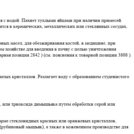
тся с водой. Пахнет тухлыми яйцами при наличии примесей.
нится в керамических, металлических или стеклянных сосудах,
рных масел, для обезжиривания костей, в медицине, при
м хозяйстве для введения в почву с целью уничтожения
ная позиция 2842 ) (см. пояснения к товарной позиции 3808 ).
атых кристаллов. Разлагает воду с образованием студенистого
 или триоксида димышьяка путем обработки серой или
форме стекловидных красных или оранжевых кристаллов,
ах (рубиновый мышьяк), а также в кожевенном производстве для