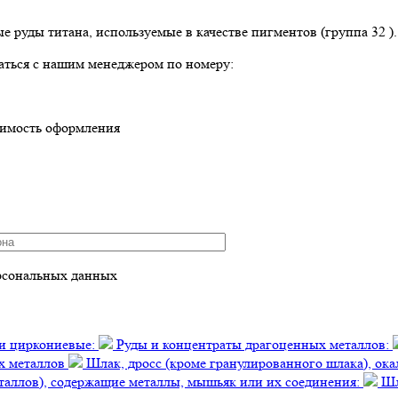
руды титана, используемые в качестве пигментов (группа 32 ).
аться с нашим менеджером по номеру:
оимость оформления
рсональных данных
ли циркониевые:
Руды и концентраты драгоценных металлов:
ых металлов
Шлак, дросс (кроме гранулированного шлака), ока
еталлов), содержащие металлы, мышьяк или их соединения:
Шла