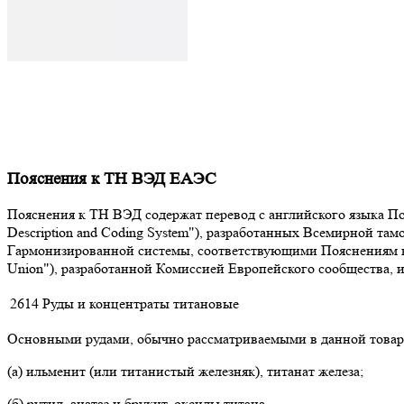
Пояснения к ТН ВЭД ЕАЭС
Пояснения к ТН ВЭД содержат перевод с английского языка Поя
Description and Coding System"), разработанных Всемирной т
Гармонизированной системы, соответствующими Пояснениям к К
Union"), разработанной Комиссией Европейского сообщества,
2614
Руды и концентраты титановые
Основными рудами, обычно рассматриваемыми в данной товар
(а) ильменит (или титанистый железняк), титанат железа;
(б) рутил, анатаз и брукит, оксиды титана.