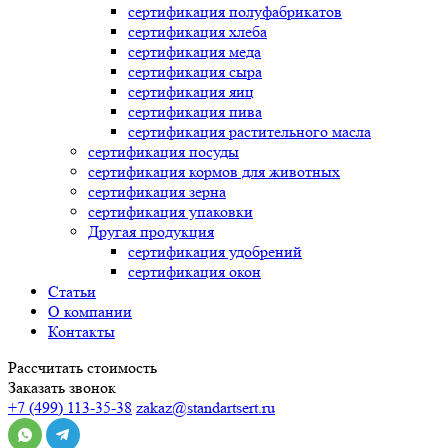
сертификация
полуфабрикатов
сертификация
хлеба
сертификация
меда
сертификация
сыра
сертификация
яиц
сертификация
пива
сертификация
растительного масла
сертификация
посуды
сертификация
кормов для животных
сертификация
зерна
сертификация
упаковки
Другая продукция
сертификация
удобрений
сертификация
окон
Статьи
О компании
Контакты
Рассчитать стоимость
Заказать звонок
+7 (499) 113-35-38
zakaz@standartsert.ru