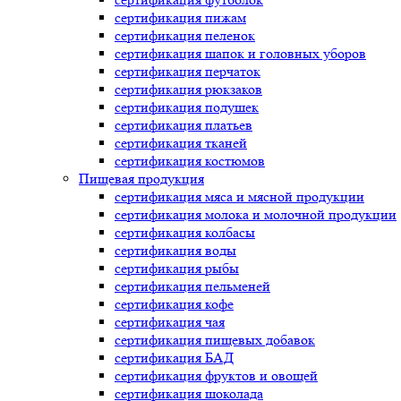
сертификация
пижам
сертификация
пеленок
сертификация
шапок и головных уборов
сертификация
перчаток
сертификация
рюкзаков
сертификация
подушек
сертификация
платьев
сертификация
тканей
сертификация
костюмов
Пищевая продукция
сертификация
мяса и мясной продукции
сертификация
молока и молочной продукции
сертификация
колбасы
сертификация
воды
сертификация
рыбы
сертификация
пельменей
сертификация
кофе
сертификация
чая
сертификация
пищевых добавок
сертификация
БАД
сертификация
фруктов и овощей
сертификация
шоколада