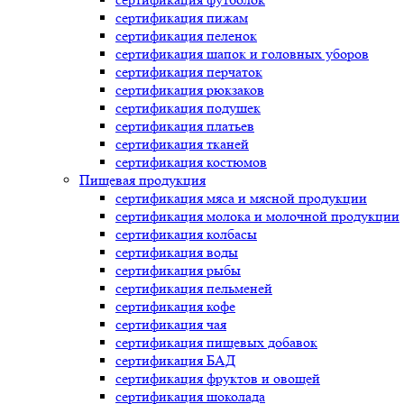
сертификация
пижам
сертификация
пеленок
сертификация
шапок и головных уборов
сертификация
перчаток
сертификация
рюкзаков
сертификация
подушек
сертификация
платьев
сертификация
тканей
сертификация
костюмов
Пищевая продукция
сертификация
мяса и мясной продукции
сертификация
молока и молочной продукции
сертификация
колбасы
сертификация
воды
сертификация
рыбы
сертификация
пельменей
сертификация
кофе
сертификация
чая
сертификация
пищевых добавок
сертификация
БАД
сертификация
фруктов и овощей
сертификация
шоколада