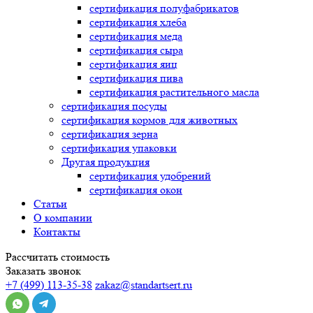
сертификация
полуфабрикатов
сертификация
хлеба
сертификация
меда
сертификация
сыра
сертификация
яиц
сертификация
пива
сертификация
растительного масла
сертификация
посуды
сертификация
кормов для животных
сертификация
зерна
сертификация
упаковки
Другая продукция
сертификация
удобрений
сертификация
окон
Статьи
О компании
Контакты
Рассчитать стоимость
Заказать звонок
+7 (499) 113-35-38
zakaz@standartsert.ru