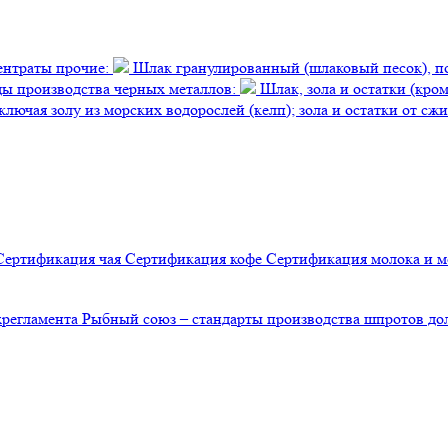
ентраты прочие:
Шлак гранулированный (шлаковый песок), по
оды производства черных металлов:
Шлак, зола и остатки (кро
лючая золу из морских водорослей (келп); зола и остатки от сж
Сертификация
чая
Сертификация
кофе
Сертификация
молока и 
хрегламента
Рыбный союз – стандарты производства шпротов д