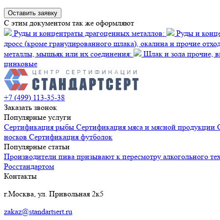
C этим документом так же оформляют
Руды и концентраты драгоценных металлов:
Руды и конц
дросс (кроме гранулированного шлака), окалина и прочие отх
металлы, мышьяк или их соединения:
Шлак и зола прочие, вк
цинковые
+7 (499) 113-35-38
Заказать звонок
Популярные услуги
Сертификация
рыбы
Сертификация
мяса и мясной продукции
носков
Сертификация
футболок
Популярные статьи
Производители пива призывают к пересмотру алкогольного те
Росстандартом
Контакты
г.Москва, ул. Привольная 2к5
zakaz@standartsert.ru