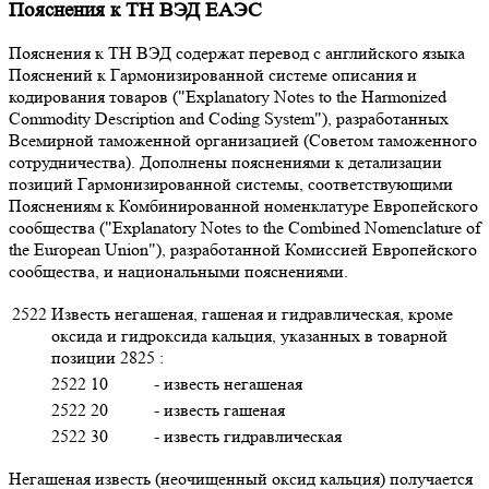
Пояснения к ТН ВЭД ЕАЭС
Пояснения к ТН ВЭД содержат перевод с английского языка
Пояснений к Гармонизированной системе описания и
кодирования товаров ("Explanatory Notes to the Harmonized
Commodity Description and Coding System"), разработанных
Всемирной таможенной организацией (Советом таможенного
сотрудничества). Дополнены пояснениями к детализации
позиций Гармонизированной системы, соответствующими
Пояснениям к Комбинированной номенклатуре Европейского
сообщества ("Explanatory Notes to the Combined Nomenclature of
the European Union"), разработанной Комиссией Европейского
сообщества, и национальными пояснениями.
2522
Известь негашеная, гашеная и гидравлическая, кроме
оксида и гидроксида кальция, указанных в товарной
позиции 2825 :
2522 10
- известь негашеная
2522 20
- известь гашеная
2522 30
- известь гидравлическая
Негашеная известь (неочищенный оксид кальция) получается