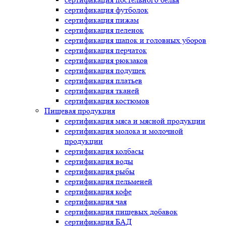
сертификация
футболок
сертификация
пижам
сертификация
пеленок
сертификация
шапок и головных уборов
сертификация
перчаток
сертификация
рюкзаков
сертификация
подушек
сертификация
платьев
сертификация
тканей
сертификация
костюмов
Пищевая продукция
сертификация
мяса и мясной продукции
сертификация
молока и молочной
продукции
сертификация
колбасы
сертификация
воды
сертификация
рыбы
сертификация
пельменей
сертификация
кофе
сертификация
чая
сертификация
пищевых добавок
сертификация
БАД