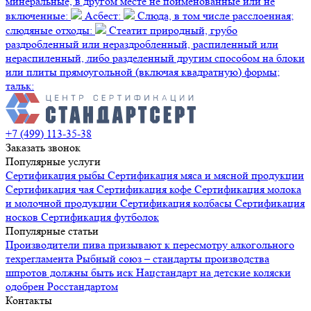
минеральные, в другом месте не поименованные или не
включенные:
Асбест:
Слюда, в том числе расслоенная;
слюдяные отходы:
Стеатит природный, грубо
раздробленный или нераздробленный, распиленный или
нераспиленный, либо разделенный другим способом на блоки
или плиты прямоугольной (включая квадратную) формы;
тальк:
+7 (499) 113-35-38
Заказать звонок
Популярные услуги
Сертификация
рыбы
Сертификация
мяса и мясной продукции
Сертификация
чая
Сертификация
кофе
Сертификация
молока
и молочной продукции
Сертификация
колбасы
Сертификация
носков
Сертификация
футболок
Популярные статьи
Производители пива призывают к пересмотру алкогольного
техрегламента
Рыбный союз – стандарты производства
шпротов должны быть иск
Нацстандарт на детские коляски
одобрен Росстандартом
Контакты