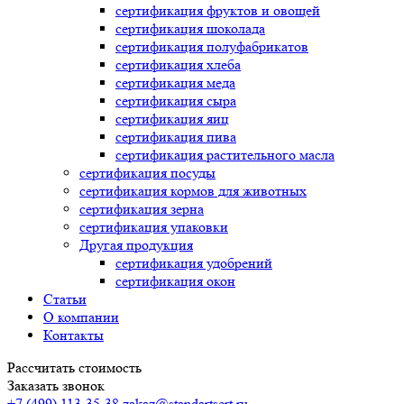
сертификация
фруктов и овощей
сертификация
шоколада
сертификация
полуфабрикатов
сертификация
хлеба
сертификация
меда
сертификация
сыра
сертификация
яиц
сертификация
пива
сертификация
растительного масла
сертификация
посуды
сертификация
кормов для животных
сертификация
зерна
сертификация
упаковки
Другая продукция
сертификация
удобрений
сертификация
окон
Статьи
О компании
Контакты
Рассчитать стоимость
Заказать звонок
+7 (499) 113-35-38
zakaz@standartsert.ru