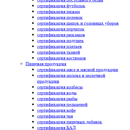
сертификация
футболок
сертификация
пижам
сертификация
пеленок
сертификация
шапок и головных уборов
сертификация
перчаток
сертификация
рюкзаков
сертификация
подушек
сертификация
платьев
сертификация
тканей
сертификация
костюмов
Пищевая продукция
сертификация
мяса и мясной продукции
сертификация
молока и молочной
продукции
сертификация
колбасы
сертификация
воды
сертификация
рыбы
сертификация
пельменей
сертификация
кофе
сертификация
чая
сертификация
пищевых добавок
сертификация
БАД