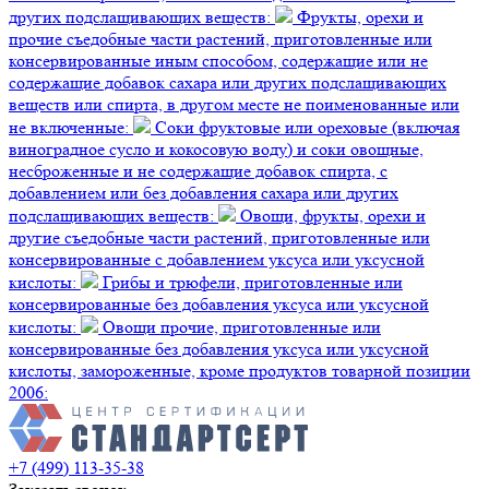
других подслащивающих веществ:
Фрукты, орехи и
прочие съедобные части растений, приготовленные или
консервированные иным способом, содержащие или не
содержащие добавок сахара или других подслащивающих
веществ или спирта, в другом месте не поименованные или
не включенные:
Соки фруктовые или ореховые (включая
виноградное сусло и кокосовую воду) и соки овощные,
несброженные и не содержащие добавок спирта, с
добавлением или без добавления сахара или других
подслащивающих веществ:
Овощи, фрукты, орехи и
другие съедобные части растений, приготовленные или
консервированные с добавлением уксуса или уксусной
кислоты:
Грибы и трюфели, приготовленные или
консервированные без добавления уксуса или уксусной
кислоты:
Овощи прочие, приготовленные или
консервированные без добавления уксуса или уксусной
кислоты, замороженные, кроме продуктов товарной позиции
2006:
+7 (499) 113-35-38