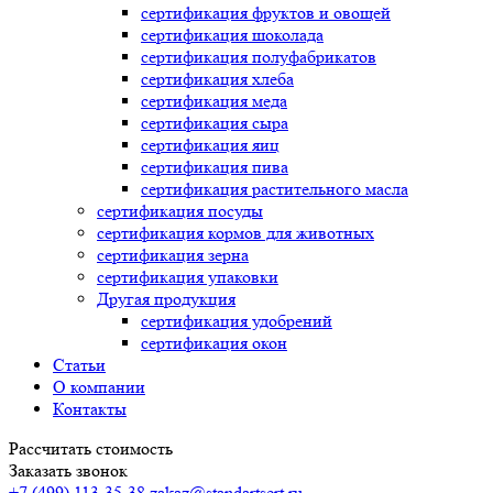
сертификация
фруктов и овощей
сертификация
шоколада
сертификация
полуфабрикатов
сертификация
хлеба
сертификация
меда
сертификация
сыра
сертификация
яиц
сертификация
пива
сертификация
растительного масла
сертификация
посуды
сертификация
кормов для животных
сертификация
зерна
сертификация
упаковки
Другая продукция
сертификация
удобрений
сертификация
окон
Статьи
О компании
Контакты
Рассчитать стоимость
Заказать звонок
+7 (499) 113-35-38
zakaz@standartsert.ru