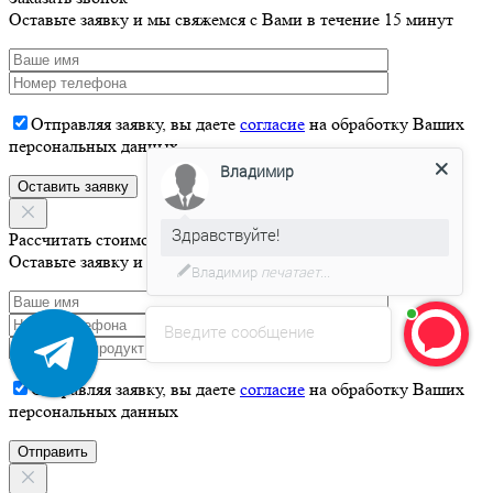
Оставьте заявку и мы свяжемся с Вами в течение 15 минут
Отправляя заявку, вы даете
согласие
на обработку Ваших
персональных данных
Владимир
Здравствуйте!
Рассчитать стоимость
Давайте я Вас проконсультирую
Оставьте заявку и мы свяжемся с Вами в течение 15 минут
Введите сообщение
Отправляя заявку, вы даете
согласие
на обработку Ваших
персональных данных