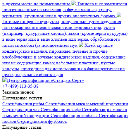
в другом месте не поименованны
Тапиока и ее заменители,
приготовленные из крахмала, в форме хлопьев, гранул,
зернышек, крупинок или в других аналогичных формах
Готовые пищевые продукты, полученные путем вздувания
или обжаривания зерна злаков или зерновых продуктов
(например, кукурузные хлопья); злаки (кроме зерна кукурузы)
в виде зерна или в виде хлопьев или зерна, обработанного
иным способом (за исключением мук
Хлеб, мучные
кондитерские изделия, пирожные, печенье и прочие
хлебобулочные и мучные кондитерские изделия, содержащие
или не содержащие какао; вафельные пластины, пустые
капсулы, пригодные для использования в фармацевтических
целях, вафельные облатки для
+7 (499) 113-35-38
Заказать звонок
Популярные услуги
Сертификация
рыбы
Сертификация
мяса и мясной продукции
Сертификация
чая
Сертификация
кофе
Сертификация
молока
и молочной продукции
Сертификация
колбасы
Сертификация
носков
Сертификация
футболок
Популярные статьи