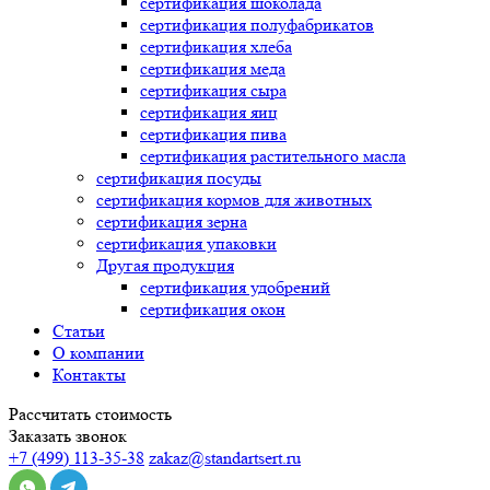
сертификация
шоколада
сертификация
полуфабрикатов
сертификация
хлеба
сертификация
меда
сертификация
сыра
сертификация
яиц
сертификация
пива
сертификация
растительного масла
сертификация
посуды
сертификация
кормов для животных
сертификация
зерна
сертификация
упаковки
Другая продукция
сертификация
удобрений
сертификация
окон
Статьи
О компании
Контакты
Рассчитать стоимость
Заказать звонок
+7 (499) 113-35-38
zakaz@standartsert.ru