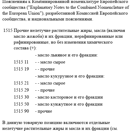
Пояснениям к Комбинированной номенклатуре Европейского
сообщества ("Explanatory Notes to the Combined Nomenclature of
the European Union"), разработанной Комиссией Европейского
сообщества, и национальными пояснениями.
1515
Прочие нелетучие растительные жиры, масла (включая
масло жожоба) и их фракции, нерафинированные или
рафинированные, но без изменения химического
состава (+):
- масло льняное и его фракции:
1515 11
- - масло сырое
1515 19
- - прочие
- масло кукурузное и его фракции:
1515 21
- - масло сырое
1515 29
- - прочие
1515 30
- масло касторовое и его фракции
1515 50
- масло кунжутное и его фракции
1515 90
- прочие
В данную товарную позицию включаются отдельные
нелетучие растительные жиры и масла и их фракции (см.