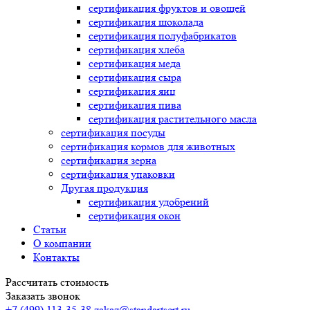
сертификация
фруктов и овощей
сертификация
шоколада
сертификация
полуфабрикатов
сертификация
хлеба
сертификация
меда
сертификация
сыра
сертификация
яиц
сертификация
пива
сертификация
растительного масла
сертификация
посуды
сертификация
кормов для животных
сертификация
зерна
сертификация
упаковки
Другая продукция
сертификация
удобрений
сертификация
окон
Статьи
О компании
Контакты
Рассчитать стоимость
Заказать звонок
+7 (499) 113-35-38
zakaz@standartsert.ru