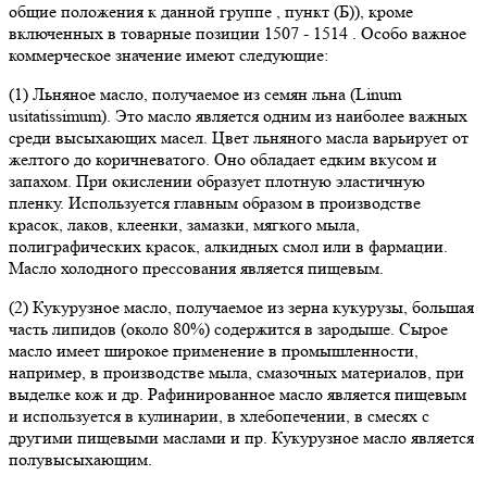
общие положения к данной группе , пункт (Б)), кроме
включенных в товарные позиции 1507 - 1514 . Особо важное
коммерческое значение имеют следующие:
(1) Льняное масло, получаемое из семян льна (Linum
usitatissimum). Это масло является одним из наиболее важных
среди высыхающих масел. Цвет льняного масла варьирует от
желтого до коричневатого. Оно обладает едким вкусом и
запахом. При окислении образует плотную эластичную
пленку. Используется главным образом в производстве
красок, лаков, клеенки, замазки, мягкого мыла,
полиграфических красок, алкидных смол или в фармации.
Масло холодного прессования является пищевым.
(2) Кукурузное масло, получаемое из зерна кукурузы, большая
часть липидов (около 80%) содержится в зародыше. Сырое
масло имеет широкое применение в промышленности,
например, в производстве мыла, смазочных материалов, при
выделке кож и др. Рафинированное масло является пищевым
и используется в кулинарии, в хлебопечении, в смесях с
другими пищевыми маслами и пр. Кукурузное масло является
полувысыхающим.