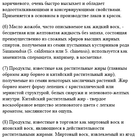
коричневого, очень быстро высыхает и обладает
водоотталкивающими и консервирующими свойствами.
Применяется в основном в производстве лаков и красок.
(6) Масло жожоба, часто описываемое как жидкий воск, -
бесцветная или желтоватая жидкость без запаха, состоящая
преимущественно из сложных эфиров высших жирных
спиртов, получаемая из семян пустынных кустарников рода
Simmondsia (S. californica или S. chinensis), используется как
заменитель спермацета, например, в косметике.
(7) Продукты, известные как растительные жиры (главным
образом жир борнео и китайский растительный жир),
получаемые из семян некоторых масличных растений. Жир
борнео имеет форму лепешек с кристаллической или
зернистой структурой, белых снаружи и зеленовато-желтых
изнутри. Китайский растительный жир - твердое
воскообразное вещество зеленоватого цвета с легким
ароматом, маслянистое на ощупь.
(8) Продукты, известные в торговле как миртовый воск и
японский воск, являющиеся в действительности
растительными жирами. Миртовый воск, извлекаемый из ягод