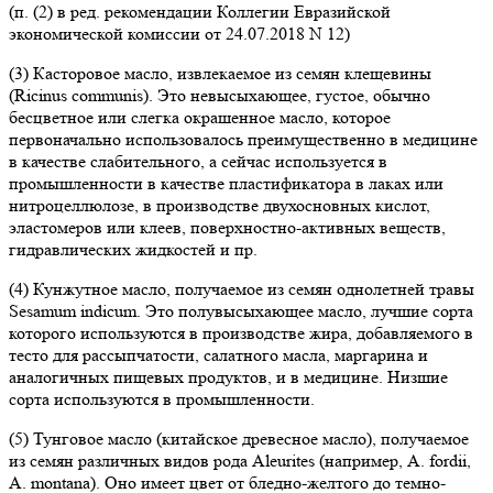
(п. (2) в ред. рекомендации Коллегии Евразийской
экономической комиссии от 24.07.2018 N 12)
(3) Касторовое масло, извлекаемое из семян клещевины
(Ricinus communis). Это невысыхающее, густое, обычно
бесцветное или слегка окрашенное масло, которое
первоначально использовалось преимущественно в медицине
в качестве слабительного, а сейчас используется в
промышленности в качестве пластификатора в лаках или
нитроцеллюлозе, в производстве двухосновных кислот,
эластомеров или клеев, поверхностно-активных веществ,
гидравлических жидкостей и пр.
(4) Кунжутное масло, получаемое из семян однолетней травы
Sesamum indicum. Это полувысыхающее масло, лучшие сорта
которого используются в производстве жира, добавляемого в
тесто для рассыпчатости, салатного масла, маргарина и
аналогичных пищевых продуктов, и в медицине. Низшие
сорта используются в промышленности.
(5) Тунговое масло (китайское древесное масло), получаемое
из семян различных видов рода Aleurites (например, A. fordii,
A. montana). Оно имеет цвет от бледно-желтого до темно-