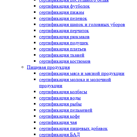
сертификация
футболок
сертификация
пижам
сертификация
пеленок
сертификация
шапок и головных уборов
сертификация
перчаток
сертификация
рюкзаков
сертификация
подушек
сертификация
платьев
сертификация
тканей
сертификация
костюмов
Пищевая продукция
сертификация
мяса и мясной продукции
сертификация
молока и молочной
продукции
сертификация
колбасы
сертификация
воды
сертификация
рыбы
сертификация
пельменей
сертификация
кофе
сертификация
чая
сертификация
пищевых добавок
сертификация
БАД