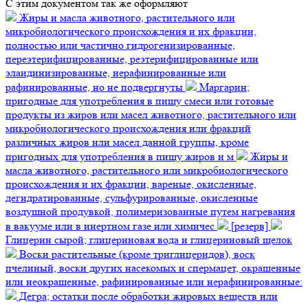
C этим документом так же оформляют
Жиры и масла животного, растительного или
микробиологического происхождения и их фракции,
полностью или частично гидрогенизированные,
переэтерифицированные, реэтерифицированные или
элаидинизированные, нерафинированные или
рафинированные, но не подвергнуты
Маргарин;
пригодные для употребления в пищу смеси или готовые
продукты из жиров или масел животного, растительного или
микробиологического происхождения или фракций
различных жиров или масел данной группы, кроме
пригодных для употребления в пищу жиров и м
Жиры и
масла животного, растительного или микробиологического
происхождения и их фракции, вареные, окисленные,
дегидратированные, сульфурированные, окисленные
воздушной продувкой, полимеризованные путем нагревания
в вакууме или в инертном газе или химичес
[резерв]
Глицерин сырой; глицериновая вода и глицериновый щелок
Воски растительные (кроме триглицеридов), воск
пчелиный, воски других насекомых и спермацет, окрашенные
или неокрашенные, рафинированные или нерафинированные:
Дегра; остатки после обработки жировых веществ или