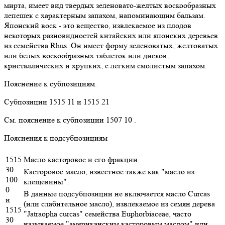
мирта, имеет вид твердых зеленовато-желтых воскообразных
лепешек с характерным запахом, напоминающим бальзам.
Японский воск - это вещество, извлекаемое из плодов
некоторых разновидностей китайских или японских деревьев
из семейства Rhus. Он имеет форму зеленоватых, желтоватых
или белых воскообразных таблеток или дисков,
кристаллических и хрупких, с легким смолистым запахом.
Пояснение к субпозициям.
Субпозиции 1515 11 и 1515 21
См. пояснение к субпозиции 1507 10 .
Пояснения к подсубпозициям
1515
Масло касторовое и его фракции
30
Касторовое масло, известное также как "масло из
100
клещевины".
0
В данные подсубпозиции не включается масло Curcas
и
(или слабительное масло), извлекаемое из семян дерева
1515
"Jatraopha curcas" семейства Euphorbiaceae, часто
30
называемое "американским касторовым маслом" или