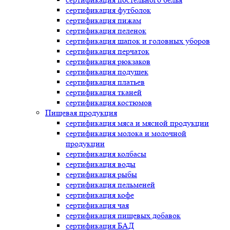
сертификация
футболок
сертификация
пижам
сертификация
пеленок
сертификация
шапок и головных уборов
сертификация
перчаток
сертификация
рюкзаков
сертификация
подушек
сертификация
платьев
сертификация
тканей
сертификация
костюмов
Пищевая продукция
сертификация
мяса и мясной продукции
сертификация
молока и молочной
продукции
сертификация
колбасы
сертификация
воды
сертификация
рыбы
сертификация
пельменей
сертификация
кофе
сертификация
чая
сертификация
пищевых добавок
сертификация
БАД