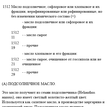
1512
Масло подсолнечное, сафлоровое или хлопковое и их
фракции, нерафинированные или рафинированные, но
без изменения химического состава (+):
- масло подсолнечное или сафлоровое и их
фракции:
1512
- - масло сырое
11
1512
- - прочие
19
- масло хлопковое и его фракции:
1512
- - масло сырое, очищенное от госсипола или не
21
очищенное
1512
- - прочие
29
(А) ПОДСОЛНЕЧНОЕ МАСЛО.
Это масло получают из семян подсолнечника (Helianthus
annuus), оно имеет светлый золотисто-желтый цвет.
Используется как салатное масло, в производстве маргарина и
заменителей лярда. Подсолнечное масло является