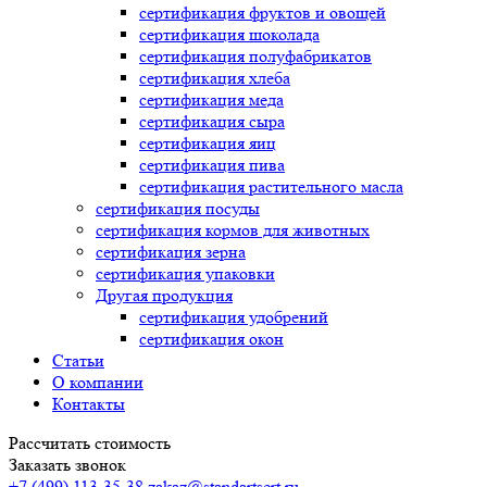
сертификация
фруктов и овощей
сертификация
шоколада
сертификация
полуфабрикатов
сертификация
хлеба
сертификация
меда
сертификация
сыра
сертификация
яиц
сертификация
пива
сертификация
растительного масла
сертификация
посуды
сертификация
кормов для животных
сертификация
зерна
сертификация
упаковки
Другая продукция
сертификация
удобрений
сертификация
окон
Статьи
О компании
Контакты
Рассчитать стоимость
Заказать звонок
+7 (499) 113-35-38
zakaz@standartsert.ru