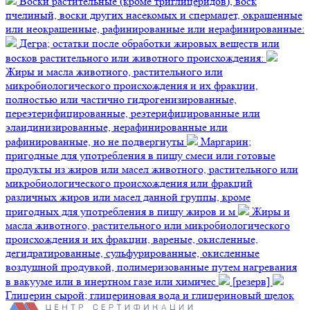
Воски растительные (кроме триглицеридов), воск
пчелиный, воски других насекомых и спермацет, окрашенные
или неокрашенные, рафинированные или нерафинированные:
Дегра; остатки после обработки жировых веществ или
восков растительного или животного происхождения:
Жиры и масла животного, растительного или
микробиологического происхождения и их фракции,
полностью или частично гидрогенизированные,
переэтерифицированные, реэтерифицированные или
элаидинизированные, нерафинированные или
рафинированные, но не подвергнуты
Маргарин;
пригодные для употребления в пищу смеси или готовые
продукты из жиров или масел животного, растительного или
микробиологического происхождения или фракций
различных жиров или масел данной группы, кроме
пригодных для употребления в пищу жиров и м
Жиры и
масла животного, растительного или микробиологического
происхождения и их фракции, вареные, окисленные,
дегидратированные, сульфурированные, окисленные
воздушной продувкой, полимеризованные путем нагревания
в вакууме или в инертном газе или химичес
[резерв]
Глицерин сырой; глицериновая вода и глицериновый щелок