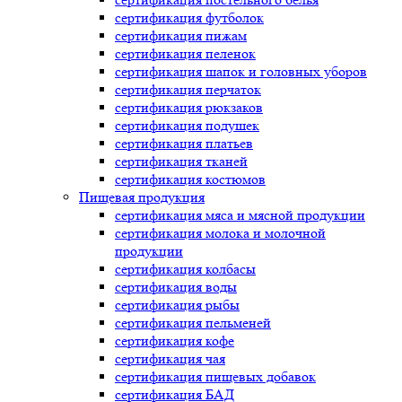
сертификация
футболок
сертификация
пижам
сертификация
пеленок
сертификация
шапок и головных уборов
сертификация
перчаток
сертификация
рюкзаков
сертификация
подушек
сертификация
платьев
сертификация
тканей
сертификация
костюмов
Пищевая продукция
сертификация
мяса и мясной продукции
сертификация
молока и молочной
продукции
сертификация
колбасы
сертификация
воды
сертификация
рыбы
сертификация
пельменей
сертификация
кофе
сертификация
чая
сертификация
пищевых добавок
сертификация
БАД