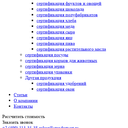
сертификация
фруктов и овощей
сертификация
шоколада
сертификация
полуфабрикатов
сертификация
хлеба
сертификация
меда
сертификация
сыра
сертификация
яиц
сертификация
пива
сертификация
растительного масла
сертификация
посуды
сертификация
кормов для животных
сертификация
зерна
сертификация
упаковки
Другая продукция
сертификация
удобрений
сертификация
окон
Статьи
О компании
Контакты
Рассчитать стоимость
Заказать звонок
+7 (499) 113-35-38
zakaz@standartsert.ru