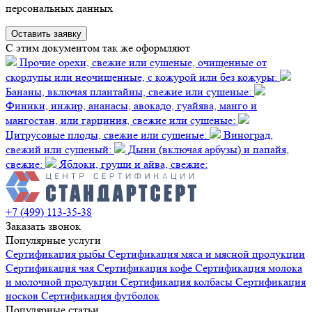
персональных данных
C этим документом так же оформляют
Прочие орехи, свежие или сушеные, очищенные от
скорлупы или неочищенные, с кожурой или без кожуры:
Бананы, включая плантайны, свежие или сушеные:
Финики, инжир, ананасы, авокадо, гуайява, манго и
мангостан, или гарциния, свежие или сушеные:
Цитрусовые плоды, свежие или сушеные:
Виноград,
свежий или сушеный:
Дыни (включая арбузы) и папайя,
свежие:
Яблоки, груши и айва, свежие:
+7 (499) 113-35-38
Заказать звонок
Популярные услуги
Сертификация
рыбы
Сертификация
мяса и мясной продукции
Сертификация
чая
Сертификация
кофе
Сертификация
молока
и молочной продукции
Сертификация
колбасы
Сертификация
носков
Сертификация
футболок
Популярные статьи