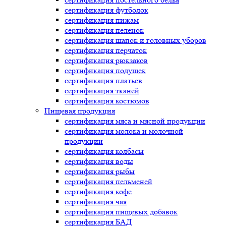
сертификация
футболок
сертификация
пижам
сертификация
пеленок
сертификация
шапок и головных уборов
сертификация
перчаток
сертификация
рюкзаков
сертификация
подушек
сертификация
платьев
сертификация
тканей
сертификация
костюмов
Пищевая продукция
сертификация
мяса и мясной продукции
сертификация
молока и молочной
продукции
сертификация
колбасы
сертификация
воды
сертификация
рыбы
сертификация
пельменей
сертификация
кофе
сертификация
чая
сертификация
пищевых добавок
сертификация
БАД