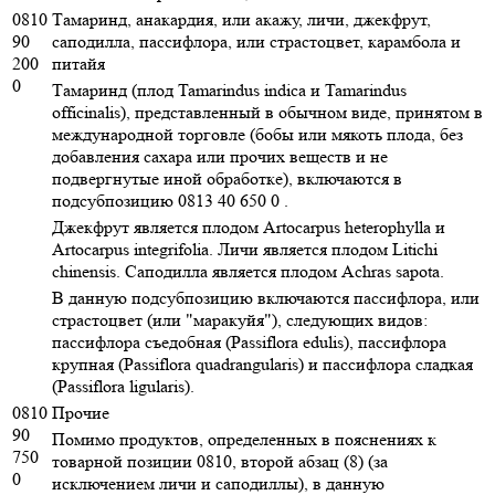
0810
Тамаринд, анакардия, или акажу, личи, джекфрут,
90
саподилла, пассифлора, или страстоцвет, карамбола и
200
питайя
0
Тамаринд (плод Tamarindus indica и Tamarindus
officinalis), представленный в обычном виде, принятом в
международной торговле (бобы или мякоть плода, без
добавления сахара или прочих веществ и не
подвергнутые иной обработке), включаются в
подсубпозицию 0813 40 650 0 .
Джекфрут является плодом Artocarpus heterophylla и
Artocarpus integrifolia. Личи является плодом Litichi
chinensis. Саподилла является плодом Achras sapota.
В данную подсубпозицию включаются пассифлора, или
страстоцвет (или "маракуйя"), следующих видов:
пассифлора съедобная (Passiflora edulis), пассифлора
крупная (Passiflora quadrangularis) и пассифлора сладкая
(Passiflora ligularis).
0810
Прочие
90
Помимо продуктов, определенных в пояснениях к
750
товарной позиции 0810, второй абзац (8) (за
0
исключением личи и саподиллы), в данную