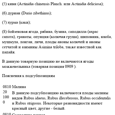
(5) киви (Actinidia chinensis Planch. или Actinidia deliciosa);
(6) дуриан (Durio zibethinus);
(7) хурма (каки);
(8) бойзеновая ягода, рябина, бузина, саподилла (ахрас
сапота), гранаты, опунция (колючая груша), шиповник, ююба,
мушмула, лонган, личи, плоды аноны колючей и аноны
сетчатой и азимины Asimina triloba, также известной как
папайя.
В данную товарную позицию не включаются ягоды
можжевельника (товарная позиция 0909 ).
Пояснения к подсубпозициям
0810
Малина
20
В данную подсубпозицию включаются плоды малины
100
видов Rubus idaeus, Rubus illecebrosus, Rubus occidentalis
0
и Rubus strigosus. Некоторые разновидности имеют
красный цвет, другие - белый.
0810
Смородина черная