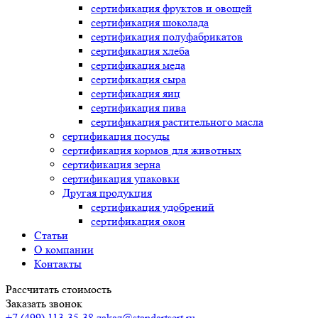
сертификация
фруктов и овощей
сертификация
шоколада
сертификация
полуфабрикатов
сертификация
хлеба
сертификация
меда
сертификация
сыра
сертификация
яиц
сертификация
пива
сертификация
растительного масла
сертификация
посуды
сертификация
кормов для животных
сертификация
зерна
сертификация
упаковки
Другая продукция
сертификация
удобрений
сертификация
окон
Статьи
О компании
Контакты
Рассчитать стоимость
Заказать звонок
+7 (499) 113-35-38
zakaz@standartsert.ru