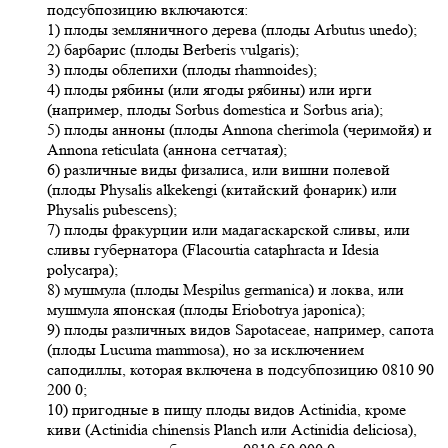
подсубпозицию включаются:
1) плоды земляничного дерева (плоды Arbutus unedo);
2) барбарис (плоды Berberis vulgaris);
3) плоды облепихи (плоды rhamnoides);
4) плоды рябины (или ягоды рябины) или ирги
(например, плоды Sorbus domestica и Sorbus aria);
5) плоды анноны (плоды Annona cherimola (черимойя) и
Annona reticulata (аннона сетчатая);
6) различные виды физалиса, или вишни полевой
(плоды Physalis alkekengi (китайский фонарик) или
Physalis pubescens);
7) плоды фракурции или мадагаскарской сливы, или
сливы губернатора (Flacourtia cataphracta и Idesia
polycarpa);
8) мушмула (плоды Mespilus germanica) и локва, или
мушмула японская (плоды Eriobotrya japonica);
9) плоды различных видов Sapotaceae, например, сапота
(плоды Lucuma mammosa), но за исключением
саподиллы, которая включена в подсубпозицию 0810 90
200 0;
10) пригодные в пищу плоды видов Actinidia, кроме
киви (Actinidia chinensis Planch или Actinidia deliciosa),