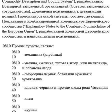
Commodity Description and Coding System"), разработанных
Всемирной таможенной организацией (Советом таможенного
сотрудничества). Дополнены пояснениями к детализации
позиций Гармонизированной системы, соответствующими
Пояснениям к Комбинированной номенклатуре Европейского
сообщества ("Explanatory Notes to the Combined Nomenclature of
the European Union"), разработанной Комиссией Европейского
сообщества, и национальными пояснениями.
0810
Прочие фрукты, свежие:
0810
- земляника (клубника)
10
0810
- малина, ежевика, тутовая ягода, или шелковица,
20
и логанова ягода
0810
- смородина черная, белая или красная и
30
крыжовник
0810
- клюква, черника и прочие ягоды рода Vaccinium
40
0810
- киви
50
0810
- дуриан
60