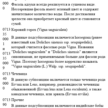
000
Фасоль адзуки всегда реализуется в сушеном виде.
0
Несозревшая фасоль имеет зеленый цвет и содержит
значительное количество воды. После достижения
зрелости она приобретает красный цвет и становится
сухой.
0713
Коровий горох (Vigna unguiculata)
35
В данные подсубпозиции включается horsegram (ранее
000
известный как Dolichos sinensis ssp. sesquipedalis),
1
который считается фасолью рода Vigna. Названия
и
"Dolichos unguiculata" и "Dolichos sinensis" являются
0713
синонимами, не применяемыми больше для фасоли рода
35
Vigna. Поэтому horsegram более корректно называть
000
"Vigna unguiculata (L.) Walp. ssp. sesquipedali".
9
0713
Чечевица
40
В данную субпозицию включается только чечевица рода
000
Ervum или Lens, например, разновидности чечевицы
0
обыкновенной (Ervum lens или Lens esculenta), а также
канадская чечевица, или эрвиль (Ervum ervilia).
0713
Прочие
90
В данные подсубпозиции включаются индийские бобы