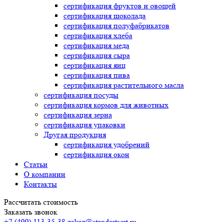
сертификация
фруктов и овощей
сертификация
шоколада
сертификация
полуфабрикатов
сертификация
хлеба
сертификация
меда
сертификация
сыра
сертификация
яиц
сертификация
пива
сертификация
растительного масла
сертификация
посуды
сертификация
кормов для животных
сертификация
зерна
сертификация
упаковки
Другая продукция
сертификация
удобрений
сертификация
окон
Статьи
О компании
Контакты
Рассчитать стоимость
Заказать звонок
+7 (499) 113-35-38
zakaz@standartsert.ru