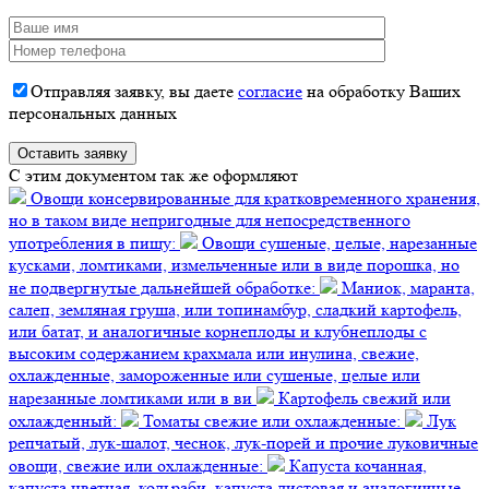
Отправляя заявку, вы даете
согласие
на обработку Ваших
персональных данных
C этим документом так же оформляют
Овощи консервированные для кратковременного хранения,
но в таком виде непригодные для непосредственного
употребления в пищу:
Овощи сушеные, целые, нарезанные
кусками, ломтиками, измельченные или в виде порошка, но
не подвергнутые дальнейшей обработке:
Маниок, маранта,
салеп, земляная груша, или топинамбур, сладкий картофель,
или батат, и аналогичные корнеплоды и клубнеплоды с
высоким содержанием крахмала или инулина, свежие,
охлажденные, замороженные или сушеные, целые или
нарезанные ломтиками или в ви
Картофель свежий или
охлажденный:
Томаты свежие или охлажденные:
Лук
репчатый, лук-шалот, чеснок, лук-порей и прочие луковичные
овощи, свежие или охлажденные:
Капуста кочанная,
капуста цветная, кольраби, капуста листовая и аналогичные