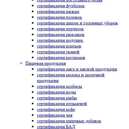
сертификация
футболок
сертификация
пижам
сертификация
пеленок
сертификация
шапок и головных уборов
сертификация
перчаток
сертификация
рюкзаков
сертификация
подушек
сертификация
платьев
сертификация
тканей
сертификация
костюмов
Пищевая продукция
сертификация
мяса и мясной продукции
сертификация
молока и молочной
продукции
сертификация
колбасы
сертификация
воды
сертификация
рыбы
сертификация
пельменей
сертификация
кофе
сертификация
чая
сертификация
пищевых добавок
сертификация
БАД