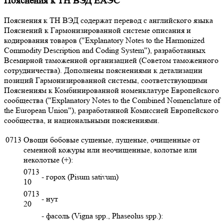
Пояснения к ТН ВЭД ЕАЭС
Пояснения к ТН ВЭД содержат перевод с английского языка
Пояснений к Гармонизированной системе описания и
кодирования товаров ("Explanatory Notes to the Harmonized
Commodity Description and Coding System"), разработанных
Всемирной таможенной организацией (Советом таможенного
сотрудничества). Дополнены пояснениями к детализации
позиций Гармонизированной системы, соответствующими
Пояснениям к Комбинированной номенклатуре Европейского
сообщества ("Explanatory Notes to the Combined Nomenclature of
the European Union"), разработанной Комиссией Европейского
сообщества, и национальными пояснениями.
0713
Овощи бобовые сушеные, лущеные, очищенные от
семенной кожуры или неочищенные, колотые или
неколотые (+):
0713
- горох (Pisum sativum)
10
0713
- нут
20
- фасоль (Vigna spp., Phaseolus spp.):