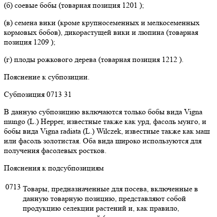
(б) соевые бобы (товарная позиция 1201 );
(в) семена вики (кроме крупносеменных и мелкосеменных
кормовых бобов), дикорастущей вики и люпина (товарная
позиция 1209 );
(г) плоды рожкового дерева (товарная позиция 1212 ).
Пояснение к субпозиции.
Субпозиция 0713 31
В данную субпозицию включаются только бобы вида Vigna
mungo (L.) Hepper, известные также как урд, фасоль мунго, и
бобы вида Vigna radiata (L.) Wilczek, известные также как маш
или фасоль золотистая. Оба вида широко используются для
получения фасолевых ростков.
Пояснения к подсубпозициям
0713
Товары, предназначенные для посева, включенные в
данную товарную позицию, представляют собой
продукцию селекции растений и, как правило,