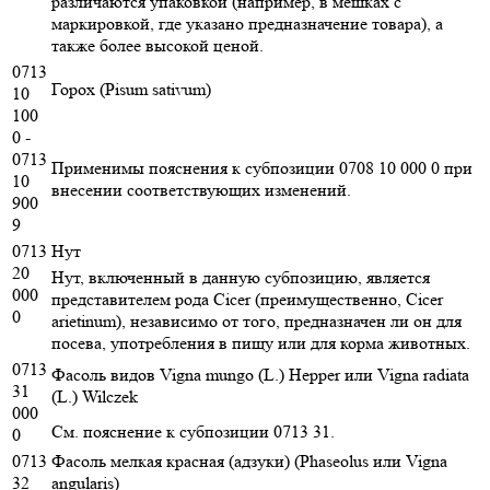
различаются упаковкой (например, в мешках с
маркировкой, где указано предназначение товара), а
также более высокой ценой.
0713
Горох (Pisum sativum)
10
100
0 -
0713
Применимы пояснения к субпозиции 0708 10 000 0 при
10
внесении соответствующих изменений.
900
9
0713
Нут
20
Нут, включенный в данную субпозицию, является
000
представителем рода Cicer (преимущественно, Cicer
0
arietinum), независимо от того, предназначен ли он для
посева, употребления в пищу или для корма животных.
0713
Фасоль видов Vigna mungo (L.) Hepper или Vigna radiata
31
(L.) Wilczek
000
См. пояснение к субпозиции 0713 31.
0
0713
Фасоль мелкая красная (адзуки) (Phaseolus или Vigna
32
angularis)