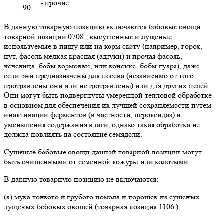
- прочие
90
В данную товарную позицию включаются бобовые овощи
товарной позиции 0708 , высушенные и лущеные,
используемые в пищу или на корм скоту (например, горох,
нут, фасоль мелкая красная (адзуки) и прочая фасоль,
чечевица, бобы кормовые, или конские, бобы гуара), даже
если они предназначены для посева (независимо от того,
протравлены они или непротравлены) или для других целей.
Они могут быть подвергнуты умеренной тепловой обработке
в основном для обеспечения их лучшей сохраняемости путем
инактивации ферментов (в частности, пероксидаз) и
уменьшения содержания влаги; однако такая обработка не
должна повлиять на состояние семядоли.
Сушеные бобовые овощи данной товарной позиции могут
быть очищенными от семенной кожуры или колотыми.
В данную товарную позицию не включаются:
(а) мука тонкого и грубого помола и порошок из сушеных
лущеных бобовых овощей (товарная позиция 1106 );