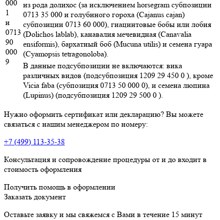
000
из рода долихос (за исключением horsegram субпозиции
1
0713 35 000 и голубиного гороха (Cajanus cajan)
и
субпозиции 0713 60 000), гиацинтовые бобы или лобия
0713
(Dolichos lablab), канавалия мечевидная (Canavalia
90
ensiformis), бархатный боб (Mucuna utilis) и семена гуара
000
(Cyamopsis tetragonoloba).
9
В данные подсубпозиции не включаются: вика
различных видов (подсубпозиция 1209 29 450 0 ), кроме
Vicia faba (субпозиция 0713 50 000 0), и семена люпина
(Lupinus) (подсубпозиция 1209 29 500 0 ).
Нужно оформить сертификат или декларацию? Вы можете
связаться с нашим менеджером по номеру:
+7 (499) 113-35-38
Консультация и сопровождение процедуры от и до входит в
стоимость оформления
Получить помощь в оформлении
Заказать документ
Оставьте заявку и мы свяжемся с Вами в течение 15 минут