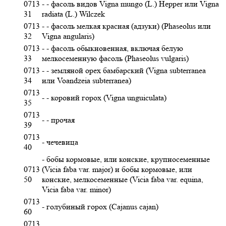
0713
- - фасоль видов Vigna mungo (L.) Hepper или Vigna
31
radiata (L.) Wilczek
0713
- - фасоль мелкая красная (адзуки) (Phaseolus или
32
Vigna angularis)
0713
- - фасоль обыкновенная, включая белую
33
мелкосеменную фасоль (Phaseolus vulgaris)
0713
- - земляной орех бамбарский (Vigna subterranea
34
или Voandzeia subterranea)
0713
- - коровий горох (Vigna unguiculata)
35
0713
- - прочая
39
0713
- чечевица
40
- бобы кормовые, или конские, крупносеменные
0713
(Vicia faba var. major) и бобы кормовые, или
50
конские, мелкосеменные (Vicia faba var. equina,
Vicia faba var. minor)
0713
- голубиный горох (Cajanus cajan)
60
0713