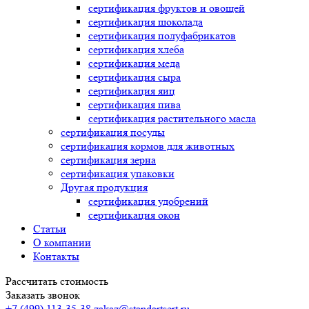
сертификация
фруктов и овощей
сертификация
шоколада
сертификация
полуфабрикатов
сертификация
хлеба
сертификация
меда
сертификация
сыра
сертификация
яиц
сертификация
пива
сертификация
растительного масла
сертификация
посуды
сертификация
кормов для животных
сертификация
зерна
сертификация
упаковки
Другая продукция
сертификация
удобрений
сертификация
окон
Статьи
О компании
Контакты
Рассчитать стоимость
Заказать звонок
+7 (499) 113-35-38
zakaz@standartsert.ru