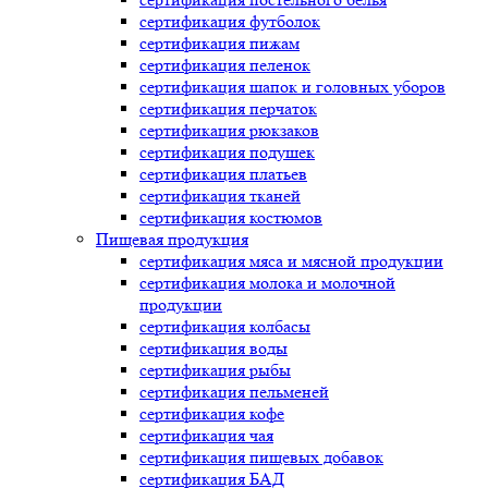
сертификация
футболок
сертификация
пижам
сертификация
пеленок
сертификация
шапок и головных уборов
сертификация
перчаток
сертификация
рюкзаков
сертификация
подушек
сертификация
платьев
сертификация
тканей
сертификация
костюмов
Пищевая продукция
сертификация
мяса и мясной продукции
сертификация
молока и молочной
продукции
сертификация
колбасы
сертификация
воды
сертификация
рыбы
сертификация
пельменей
сертификация
кофе
сертификация
чая
сертификация
пищевых добавок
сертификация
БАД