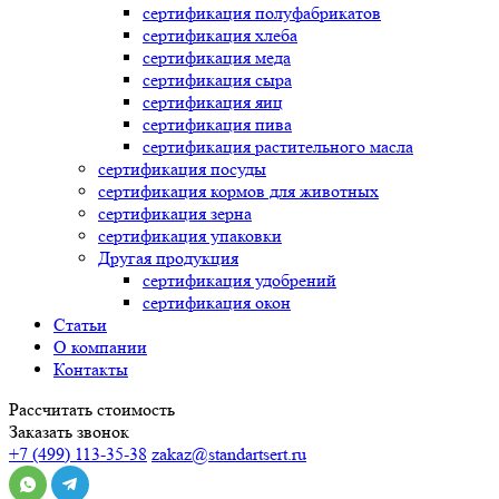
сертификация
полуфабрикатов
сертификация
хлеба
сертификация
меда
сертификация
сыра
сертификация
яиц
сертификация
пива
сертификация
растительного масла
сертификация
посуды
сертификация
кормов для животных
сертификация
зерна
сертификация
упаковки
Другая продукция
сертификация
удобрений
сертификация
окон
Статьи
О компании
Контакты
Рассчитать стоимость
Заказать звонок
+7 (499) 113-35-38
zakaz@standartsert.ru