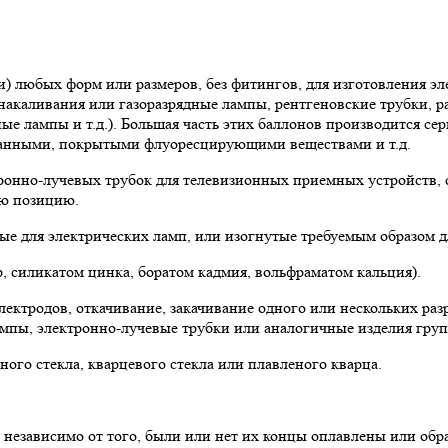
) любых форм или размеров, без фитингов, для изготовления эл
накаливания или газоразрядные лампы, рентгеновские трубки, 
е лампы и т.д.). Большая часть этих баллонов производится се
анными, покрытыми флуоресцирующими веществами и т.д.
тронно-лучевых трубок для телевизионных приемных устройств,
ую позицию.
ые для электрических ламп, или изогнутые требуемым образом д
 силикатом цинка, боратом кадмия, вольфраматом кальция).
тродов, откачивание, закачивание одного или нескольких разре
ампы, электронно-лучевые трубки или аналогичные изделия груп
ого стекла, кварцевого стекла или плавленого кварца.
, независимо от того, были или нет их концы оплавлены или об