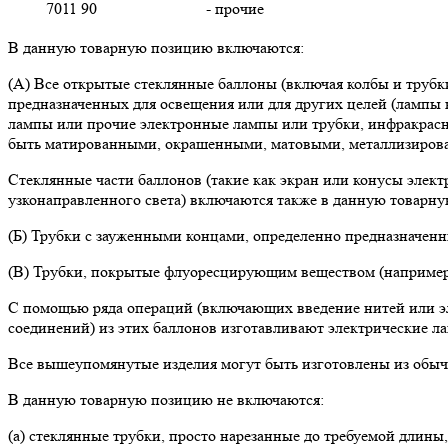
7011 90
- прочие
В данную товарную позицию включаются:
(А) Все открытые стеклянные баллоны (включая колбы и трубки
предназначенных для освещения или для других целей (лампы 
лампы или прочие электронные лампы или трубки, инфракрасны
быть матированными, окрашенными, матовыми, металлизиров
Стеклянные части баллонов (такие как экран или конусы элек
узконаправленного света) включаются также в данную товарн
(Б) Трубки с зауженными концами, определенно предназначенн
(В) Трубки, покрытые флуоресцирующим веществом (например,
С помощью ряда операций (включающих введение нитей или элек
соединений) из этих баллонов изготавливают электрические л
Все вышеупомянутые изделия могут быть изготовлены из обычн
В данную товарную позицию не включаются:
(а) стеклянные трубки, просто нарезанные до требуемой длины