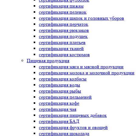
сертификация
пижам
сертификация
пеленок
сертификация
шапок и головных уборов
сертификация
перчаток
сертификация
рюкзаков
сертификация
подушек
сертификация
платьев
сертификация
тканей
сертификация
костюмов
Пищевая продукция
сертификация
мяса и мясной продукции
сертификация
молока и молочной продукции
сертификация
колбасы
сертификация
воды
сертификация
рыбы
сертификация
пельменей
сертификация
кофе
сертификация
чая
сертификация
пищевых добавок
сертификация
БАД
сертификация
фруктов и овощей
сертификация
шоколада