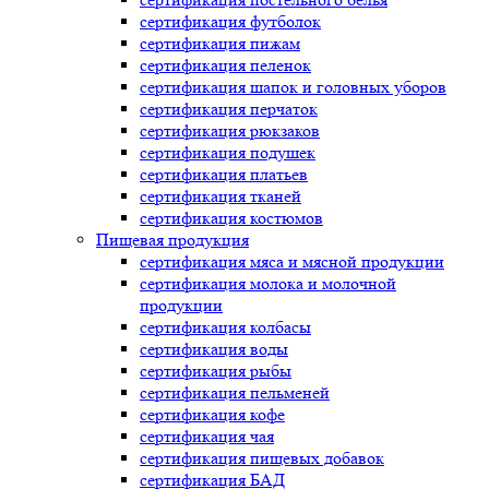
сертификация
футболок
сертификация
пижам
сертификация
пеленок
сертификация
шапок и головных уборов
сертификация
перчаток
сертификация
рюкзаков
сертификация
подушек
сертификация
платьев
сертификация
тканей
сертификация
костюмов
Пищевая продукция
сертификация
мяса и мясной продукции
сертификация
молока и молочной
продукции
сертификация
колбасы
сертификация
воды
сертификация
рыбы
сертификация
пельменей
сертификация
кофе
сертификация
чая
сертификация
пищевых добавок
сертификация
БАД