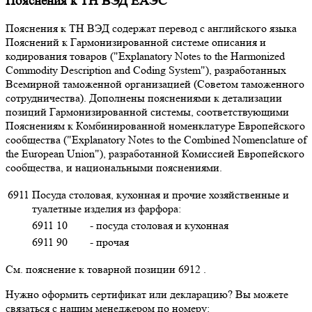
Пояснения к ТН ВЭД ЕАЭС
Пояснения к ТН ВЭД содержат перевод с английского языка
Пояснений к Гармонизированной системе описания и
кодирования товаров ("Explanatory Notes to the Harmonized
Commodity Description and Coding System"), разработанных
Всемирной таможенной организацией (Советом таможенного
сотрудничества). Дополнены пояснениями к детализации
позиций Гармонизированной системы, соответствующими
Пояснениям к Комбинированной номенклатуре Европейского
сообщества ("Explanatory Notes to the Combined Nomenclature of
the European Union"), разработанной Комиссией Европейского
сообщества, и национальными пояснениями.
6911
Посуда столовая, кухонная и прочие хозяйственные и
туалетные изделия из фарфора:
6911 10
- посуда столовая и кухонная
6911 90
- прочая
См. пояснение к товарной позиции 6912 .
Нужно оформить сертификат или декларацию? Вы можете
связаться с нашим менеджером по номеру: