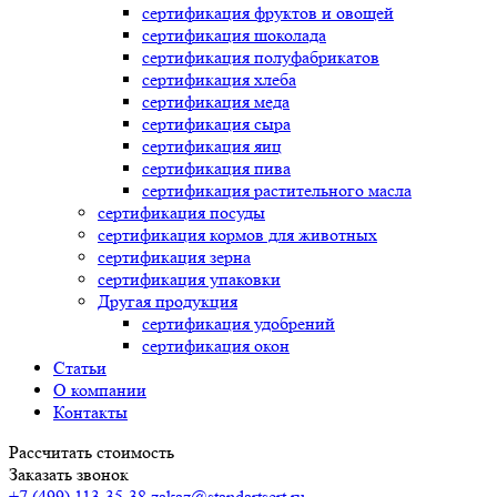
сертификация
фруктов и овощей
сертификация
шоколада
сертификация
полуфабрикатов
сертификация
хлеба
сертификация
меда
сертификация
сыра
сертификация
яиц
сертификация
пива
сертификация
растительного масла
сертификация
посуды
сертификация
кормов для животных
сертификация
зерна
сертификация
упаковки
Другая продукция
сертификация
удобрений
сертификация
окон
Статьи
О компании
Контакты
Рассчитать стоимость
Заказать звонок
+7 (499) 113-35-38
zakaz@standartsert.ru